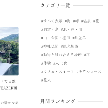
カテゴリ一覧
すべて表示
海
岬
温泉
花
洞窟・島
池・滝・川
山・公園・棚田
町並み
神社仏閣
観光施設
動物と触れ合える場所
宿
体験
人
食
カフェ・スイーツ
モデルコース
花火
ッドで自然
EAZER西
月間ランキング
田の静かな集