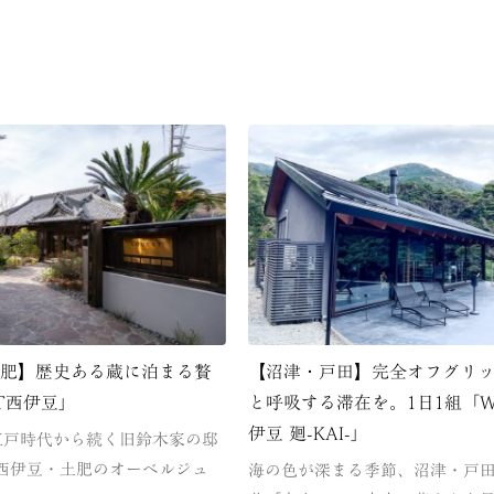
土肥】歴史ある蔵に泊まる贅
【沼津・戸田】完全オフグリ
AT西伊豆」
と呼吸する滞在を。1日1組「W
伊豆 廻-KAI-」
、江戸時代から続く旧鈴木家の邸
西伊豆・土肥のオーベルジュ
海の色が深まる季節、沼津・戸