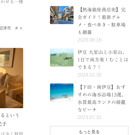
思わせる一棟
【熱海銀座商店街】完
全ガイド！最新グル
メ・食べ歩き・駐車場
沼津市
ｎ
も網羅
2026.06.16
伊豆 大室山と小室山、
1日で両方楽しむことは
できる？！
2024.01.30
【下田・南伊豆】おす
すめの海水浴場13選。
水質最高ランクの綺麗
なビーチ
まるという
2023.07.31
紀子
もっと見る
島は少し特別