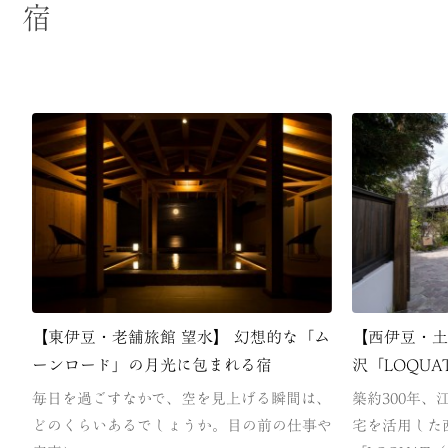
宿
【東伊豆・老舗旅館 望水】 幻想的な「ム
【西伊豆・
ーンロード」の月光に包まれる宿
沢「LOQU
毎日を過ごすなかで、空を見上げる瞬間は、
築約300年
どのくらいあるでしょうか。目の前の仕事や
宅を活用した