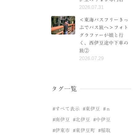
2026.07.31
＜東海バスフリーきっ
ぷでバス旅へ＞フォト
グラファーが娘と行
く、西伊豆途中下車の
旅②
2026.07.29
タグ一覧
すべて表示
東伊豆
ｎ
南伊豆
北伊豆
中伊豆
伊東市
東伊豆町
稲取