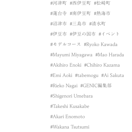
河津町
西伊豆町
松崎町
蓮台寺
南伊豆町
熱海市
沼津市
三島市
清水町
伊豆市
伊豆の国市
イベント
モデルコース
Ryoko Kawada
Mayumi Miyagawa
Mao Harada
Akihiro Enoki
Chihiro Kazama
Emi Aoki
tabemogu
Ai Sakuta
Rieko Nagai
GENIC編集部
Shigenori Umebara
Takeshi Kusakabe
Akari Enomoto
Wakana Tsutsumi