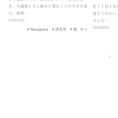
を、大海原とひと続きに望むことができる宿
忙しく日々を
が、西伊…
変えてみたい
2025/11/26
そんな…
2025/09/03
Nazugrass
伊豆市
宿
ｎ
<