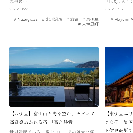
家事に…
「LOQUAT
2026/03/27
2026/01/16
Nazugrass
北川温泉
旅館
東伊豆
Mayumi 
東伊豆町
【西伊豆】富士山と海を望む、モダンで
【東伊豆エ
高級感あふれる宿 「富岳群青」
クな宿 異
ト伊豆高原
世界遺産である「富士山」。その雄大な姿