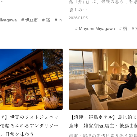
（…
落「舟山」に、未来の暮らしを
貸しの…
2026/01/05
Miyagawa
伊豆市
宿
ｎ
Mayumi Miyagawa
宿
リア】伊豆のフォトジェニッ
【沼津・淡島ホテル】島に泊
国情緒あふれるアンダリゾー
意味 雑貨店hal店主・後藤由
で非日常を味わう
港町・沼津の海辺に寄り添う淡