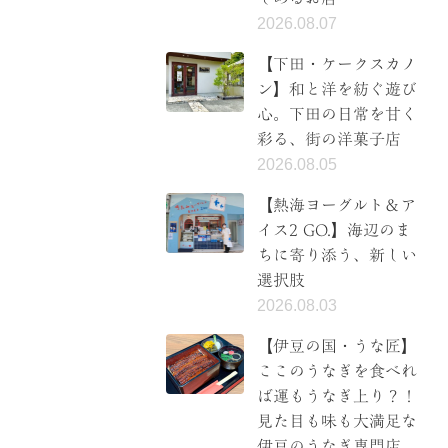
2026.08.07
【下田・ケークスカノ
ン】和と洋を紡ぐ遊び
心。下田の日常を甘く
彩る、街の洋菓子店
2026.08.05
【熱海ヨーグルト＆ア
イス2 GO.】海辺のま
ちに寄り添う、新しい
選択肢
2026.08.03
【伊豆の国・うな匠】
ここのうなぎを食べれ
ば運もうなぎ上り？！
見た目も味も大満足な
伊豆のうなぎ専門店