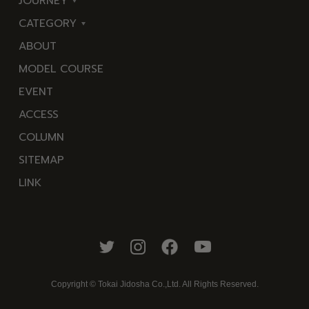
JOURNEY
CATEGORY
東
ABOUT
伊
海
MODEL COURSE
豆
岬
EVENT
西
温
ACCESS
伊
泉
COLUMN
豆
花
SITEMAP
南
池・
LINK
伊
滝・
豆
川
北
山・
伊
公
豆
園・
Copyright © Tokai Jidosha Co.,Ltd. All Rights Reserved.
中
棚