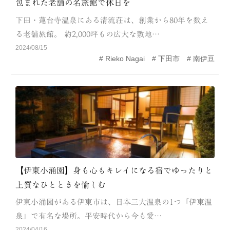
包まれた老舗の名旅館で休日を
CATEGORY
下田・蓮台寺温泉にある清流荘は、創業から80年を数え
海
岬
る老舗旅館。 約2,000坪もの広大な敷地…
2024/08/15
温泉
花
Rieko Nagai
下田市
南伊豆
池・滝・川
山・公園・棚田
町並み
観光施設
動物と触れ合える場所
カフェ・スイーツ
神社仏閣
食
人
洞窟・島
【伊東小涌園】身も心もキレイになる宿でゆったりと
上質なひとときを愉しむ
体験
宿
伊東小涌園がある伊東市は、日本三大温泉の1つ「伊東温
ABOUT
泉」で有名な場所。平安時代から今も愛…
2024/04/16