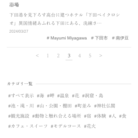
浴場
下田港を見下ろす高台に建つホテル「下田ベイクロシ
オ」異国情緒あふれる下田にある、洗練さ…
2024/03/27
Mayumi Miyagawa
下田市
南伊豆
<
1
2
3
4
5
>
カテゴリ一覧
すべて表示
海
岬
温泉
花
洞窟・島
池・滝・川
山・公園・棚田
町並み
神社仏閣
観光施設
動物と触れ合える場所
宿
体験
人
食
カフェ・スイーツ
モデルコース
花火