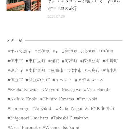
フォトグラファーが娘と行く、西伊豆
途中下車の旅②
2026.07.29
タグ一覧
すべて表示
東伊豆
ｎ
南伊豆
北伊豆
中伊豆
伊東市
東伊豆町
稲取
河津町
西伊豆町
松崎町
蓮台寺
南伊豆町
熱海市
沼津市
三島市
清水町
伊豆市
伊豆の国市
イベント
モデルコース
Ryoko Kawada
Mayumi Miyagawa
Mao Harada
Akihiro Enoki
Chihiro Kazama
Emi Aoki
tabemogu
Ai Sakuta
Rieko Nagai
GENIC編集部
Shigenori Umebara
Takeshi Kusakabe
Akari Enomoto
Wakana Tsutsumi