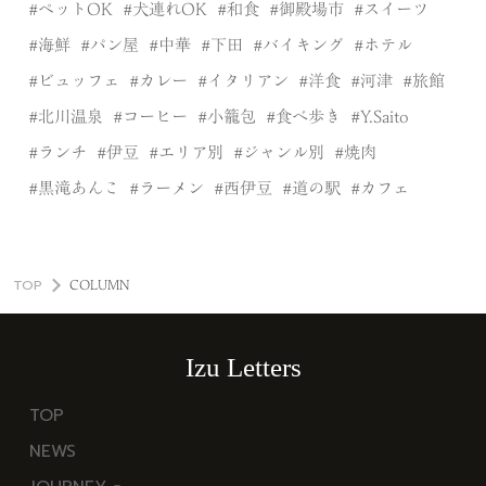
ペットOK
犬連れOK
和食
御殿場市
スイーツ
海鮮
パン屋
中華
下田
バイキング
ホテル
ビュッフェ
カレー
イタリアン
洋食
河津
旅館
北川温泉
コーヒー
小籠包
食べ歩き
Y.Saito
ランチ
伊豆
エリア別
ジャンル別
焼肉
黒滝あんこ
ラーメン
西伊豆
道の駅
カフェ
TOP
COLUMN
Izu Letters
TOP
NEWS