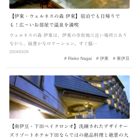
【伊東・ウェルネスの森 伊東】宿泊でも日帰りで
も！広〜いお部屋で温泉を満喫
ウェルネスの森 伊東は、伊東の市街地に近い場所にあり
ながら、緑豊かなロケーション。すぐ脇…
2024/03/28
Rieko Nagai
伊東
東伊豆
【南伊豆・下田ベイクロシオ】洗練されたデザイナー
ズリゾートホテル下田ならではの絶品料理と絶景の大