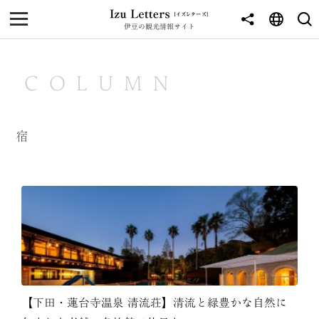
伊豆の観光情報サイト
MENU
TOP
COLUMN
NEWS
JOURNEY
宿
東伊豆
西伊豆
南伊豆
北伊豆
中伊豆
【下田・蓮台寺温泉 清流荘】清流と緑豊かな自然に