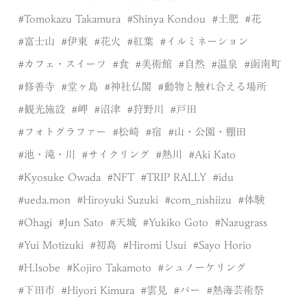
Tomokazu Takamura
Shinya Kondou
土肥
花
富士山
伊東
花火
紅葉
イルミネーション
カフェ・スイーツ
食
美術館
自然
温泉
函南町
修善寺
堂ヶ島
神社仏閣
動物と触れ合える場所
観光施設
岬
沼津
狩野川
戸田
フォトグラファー
松崎
宿
山・公園・棚田
池・滝・川
サイクリング
熱川
Aki Kato
Kyosuke Owada
NFT
TRIP RALLY
idu
ueda.mon
Hiroyuki Suzuki
com_nishiizu
体験
Ohagi
Jun Sato
天城
Yukiko Goto
Nazugrass
Yui Motizuki
初島
Hiromi Usui
Sayo Horio
H.Isobe
Kojiro Takamoto
シュノーケリング
下田市
Hiyori Kimura
雲見
バー
熱海芸術祭