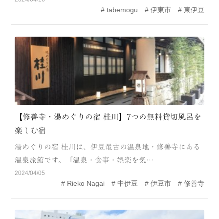
tabemogu
伊東市
東伊豆
MODEL COURSE
EVENT
ACCESS
COLUMN
LINK
【修善寺・湯めぐりの宿 桂川】7つの無料貸切風呂を
楽しむ宿
湯めぐりの宿 桂川は、伊豆最古の温泉地・修善寺にある
温泉旅館です。「温泉・食事・娯楽を気…
2024/04/05
Rieko Nagai
中伊豆
伊豆市
修善寺