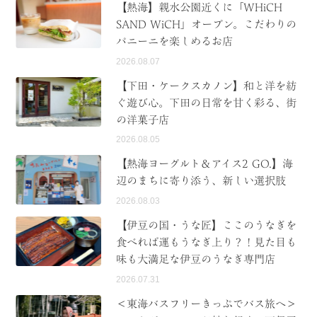
【熱海】親水公園近くに「WHiCH
SAND WiCH」オープン。こだわりの
パニーニを楽しめるお店
2026.08.07
【下田・ケークスカノン】和と洋を紡
ぐ遊び心。下田の日常を甘く彩る、街
の洋菓子店
2026.08.05
【熱海ヨーグルト＆アイス2 GO.】海
辺のまちに寄り添う、新しい選択肢
2026.08.03
【伊豆の国・うな匠】ここのうなぎを
食べれば運もうなぎ上り？！見た目も
味も大満足な伊豆のうなぎ専門店
2026.07.31
＜東海バスフリーきっぷでバス旅へ＞