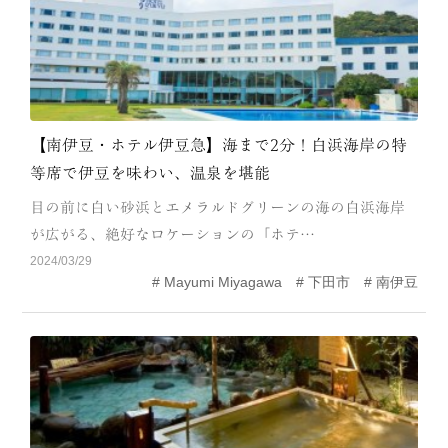
【南伊豆・ホテル伊豆急】海まで2分！白浜海岸の特
等席で伊豆を味わい、温泉を堪能
目の前に白い砂浜とエメラルドグリーンの海の白浜海岸
が広がる、絶好なロケーションの「ホテ…
2024/03/29
Mayumi Miyagawa
下田市
南伊豆