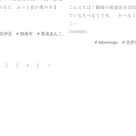
れると、ふっと音が遠のきま
こんにちは！静岡の飲食店をSN
ているたべもぐです。 たべも
こ…
2026/06/01
北伊豆
熱海市
黒滝あんこ
tabemogu
北伊
2
3
4
5
>