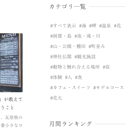
カテゴリ一覧
すべて表示
海
岬
温泉
花
洞窟・島
池・滝・川
山・公園・棚田
町並み
神社仏閣
観光施設
動物と触れ合える場所
宿
体験
人
食
カフェ・スイーツ
モデルコース
花火
and」が教えて
いうこと
く、瓦屋根の
月間ランキング
一番小さなコ