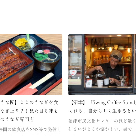
・うな匠】ここのうなぎを食
【沼津】「Swing Coffee St
うなぎ上り？！見た目も味も
くれる、自分らしく生きると
豆のうなぎ専門店
沼津市民文化センターのほど近
佇まいがどこか懐かしい、街で
静岡の飲食店をSNS等で発信し