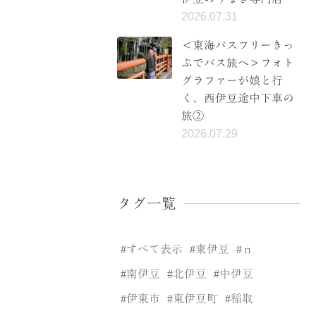
2026.07.31
＜東海バスフリーきっ
ぷでバス旅へ＞フォト
グラファーが娘と行
く、西伊豆途中下車の
旅②
2026.07.29
タグ一覧
すべて表示
東伊豆
ｎ
南伊豆
北伊豆
中伊豆
伊東市
東伊豆町
稲取