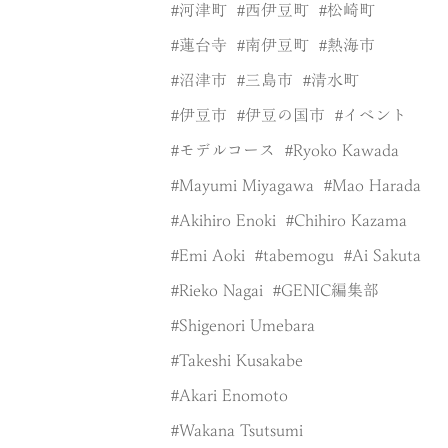
河津町
西伊豆町
松崎町
蓮台寺
南伊豆町
熱海市
沼津市
三島市
清水町
伊豆市
伊豆の国市
イベント
モデルコース
Ryoko Kawada
Mayumi Miyagawa
Mao Harada
Akihiro Enoki
Chihiro Kazama
Emi Aoki
tabemogu
Ai Sakuta
Rieko Nagai
GENIC編集部
Shigenori Umebara
Takeshi Kusakabe
Akari Enomoto
Wakana Tsutsumi