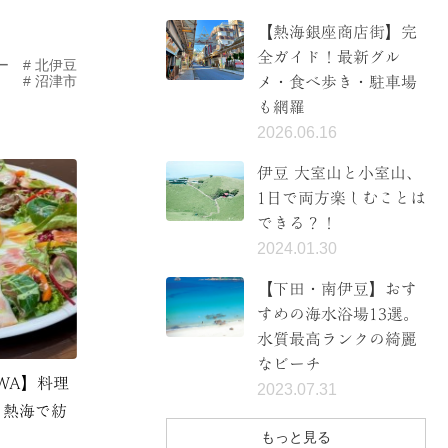
【熱海銀座商店街】完
全ガイド！最新グル
ー
北伊豆
沼津市
メ・食べ歩き・駐車場
も網羅
2026.06.16
伊豆 大室山と小室山、
1日で両方楽しむことは
できる？！
2024.01.30
【下田・南伊豆】おす
すめの海水浴場13選。
水質最高ランクの綺麗
なビーチ
WA】料理
2023.07.31
、熱海で紡
もっと見る