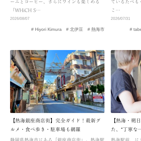
ーニとコーヒー、さらにワインも楽しめる
ているたべも
「WHiCH S…
こ…
2026/08/07
2026/07/31
Hiyori Kimura
北伊豆
熱海市
tab
【熱海銀座商店街】完全ガイド！最新グ
【熱海・朔
ルメ・食べ歩き・駐車場も網羅
た、“丁寧な
静岡県熱海市にある「銀座商店街」。熱海駅
熱海駅前、に