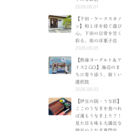
2026.08.07
【下田・ケークスカノ
ン】和と洋を紡ぐ遊び
心。下田の日常を甘く
彩る、街の洋菓子店
2026.08.05
【熱海ヨーグルト＆ア
イス2 GO.】海辺のま
ちに寄り添う、新しい
選択肢
2026.08.03
【伊豆の国・うな匠】
ここのうなぎを食べれ
ば運もうなぎ上り？！
見た目も味も大満足な
伊豆のうなぎ専門店