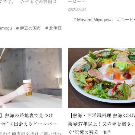
ーヒー…
ぐです。 たべもぐの詳細は
2026/06/24
Mayumi Miyagawa
コーヒ
emogu
伊豆の国市
北伊豆
日】熱海の路地裏で見つけ
【熱海・西洋風料理 熱海KOU
一杯”に出会えるビールバー
業界37年以上！父の夢を継ぎ
ぐ“記憶に残る一皿”
ぎわう商店街を抜けて細い路地