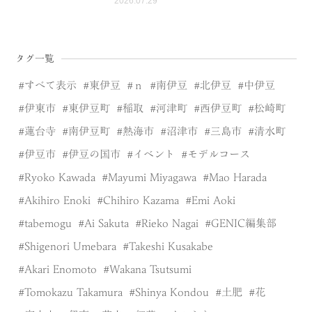
2026.07.29
タグ一覧
すべて表示
東伊豆
ｎ
南伊豆
北伊豆
中伊豆
伊東市
東伊豆町
稲取
河津町
西伊豆町
松崎町
蓮台寺
南伊豆町
熱海市
沼津市
三島市
清水町
伊豆市
伊豆の国市
イベント
モデルコース
Ryoko Kawada
Mayumi Miyagawa
Mao Harada
Akihiro Enoki
Chihiro Kazama
Emi Aoki
tabemogu
Ai Sakuta
Rieko Nagai
GENIC編集部
Shigenori Umebara
Takeshi Kusakabe
Akari Enomoto
Wakana Tsutsumi
Tomokazu Takamura
Shinya Kondou
土肥
花