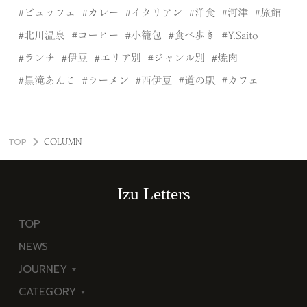
ビュッフェ
カレー
イタリアン
洋食
河津
旅館
北川温泉
コーヒー
小籠包
食べ歩き
Y.Saito
ランチ
伊豆
エリア別
ジャンル別
焼肉
黒滝あんこ
ラーメン
西伊豆
道の駅
カフェ
TOP
COLUMN
Izu Letters
TOP
NEWS
JOURNEY
CATEGORY
東