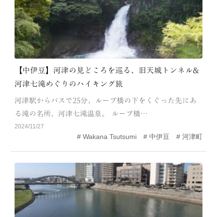
【中伊豆】河津の見どころを巡る、旧天城トンネル&
河津七滝めぐりのハイキング旅
河津駅からバスで25分、ループ橋の下をくぐった先にあ
る滝の名所、河津七滝温泉。 ループ橋…
2024/11/27
Wakana Tsutsumi
中伊豆
河津町