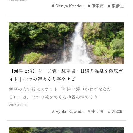
Shinya Kondou
伊東市
東伊豆
MODEL COURSE
EVENT
ACCESS
COLUMN
LINK
【河津七滝】ループ橋・駐車場・日帰り温泉を徹底ガ
イド｜七つの滝めぐり完全ナビ
伊豆の人気観光スポット「河津七滝（かわづななだ
る）」は、七つの滝をめぐる絶景の滝めぐり…
2025/02/10
Ryoko Kawada
中伊豆
河津町