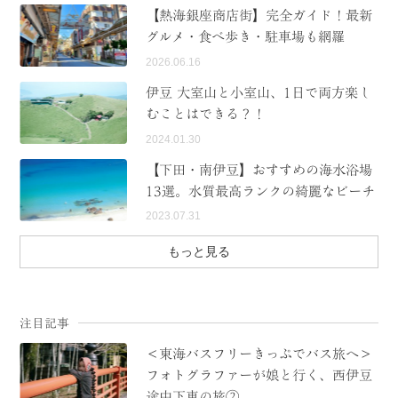
【熱海銀座商店街】完全ガイド！最新
グルメ・食べ歩き・駐車場も網羅
2026.06.16
伊豆 大室山と小室山、1日で両方楽し
むことはできる？！
2024.01.30
【下田・南伊豆】おすすめの海水浴場
13選。水質最高ランクの綺麗なビーチ
2023.07.31
もっと見る
注目記事
＜東海バスフリーきっぷでバス旅へ＞
フォトグラファーが娘と行く、西伊豆
途中下車の旅②