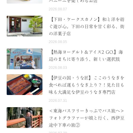
パニーニを楽しめるお店
2026.08.07
【下田・ケークスカノン】和と洋を紡
ぐ遊び心。下田の日常を甘く彩る、街
の洋菓子店
2026.08.05
【熱海ヨーグルト＆アイス2 GO.】海
辺のまちに寄り添う、新しい選択肢
2026.08.03
【伊豆の国・うな匠】ここのうなぎを
食べれば運もうなぎ上り？！見た目も
味も大満足な伊豆のうなぎ専門店
2026.07.31
＜東海バスフリーきっぷでバス旅へ＞
フォトグラファーが娘と行く、西伊豆
途中下車の旅②