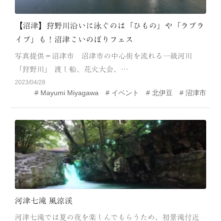
【沼津】狩野川沿いに泳ぐのは「ひもの」や「ラブラ
イブ」も！沼津こいのぼりフェス
写真提供＝沼津市 沼津市の中心街を流れる一級河川
「狩野川」 渡し船、花火大会、…
2023/04/28
Mayumi Miyagawa
イベント
北伊豆
沼津市
河津七滝 風涼渓
河津七滝では夏の夜を楽しんでもらうため、初景滝付近