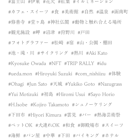
富士山
伊東
花火
紅葉
イルミネーション
カフェ・スイーツ
食
美術館
自然
温泉
函南町
修善寺
堂ヶ島
神社仏閣
動物と触れ合える場所
観光施設
岬
沼津
狩野川
戸田
フォトグラファー
松崎
宿
山・公園・棚田
池・滝・川
サイクリング
熱川
Aki Kato
Kyosuke Owada
NFT
TRIP RALLY
idu
ueda.mon
Hiroyuki Suzuki
com_nishiizu
体験
Ohagi
Jun Sato
天城
Yukiko Goto
Nazugrass
Yui Motizuki
初島
Hiromi Usui
Sayo Horio
H.Isobe
Kojiro Takamoto
シュノーケリング
下田市
Hiyori Kimura
雲見
バー
熱海芸術祭
ペットOK
犬連れOK
和食
御殿場市
スイーツ
海鮮
パン屋
中華
下田
バイキング
ホテル