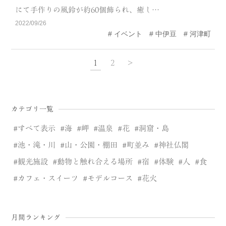
にて手作りの風鈴が約60個飾られ、癒し…
2022/09/26
イベント
中伊豆
河津町
1
2
>
カテゴリ一覧
すべて表示
海
岬
温泉
花
洞窟・島
池・滝・川
山・公園・棚田
町並み
神社仏閣
観光施設
動物と触れ合える場所
宿
体験
人
食
カフェ・スイーツ
モデルコース
花火
月間ランキング