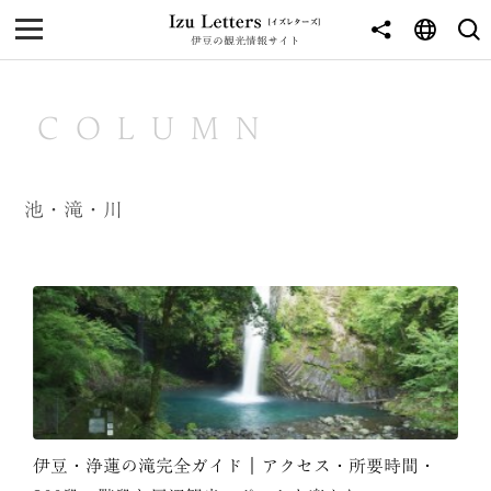
伊豆の観光情報サイト
MENU
TOP
COLUMN
NEWS
JOURNEY
池・滝・川
東伊豆
西伊豆
南伊豆
北伊豆
中伊豆
伊豆・浄蓮の滝完全ガイド｜アクセス・所要時間・