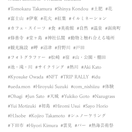
Tomokazu Takamura
Shinya Kondou
土肥
花
富士山
伊東
花火
紅葉
イルミネーション
カフェ・スイーツ
食
美術館
自然
温泉
函南町
修善寺
堂ヶ島
神社仏閣
動物と触れ合える場所
観光施設
岬
沼津
狩野川
戸田
フォトグラファー
松崎
宿
山・公園・棚田
池・滝・川
サイクリング
熱川
Aki Kato
Kyosuke Owada
NFT
TRIP RALLY
idu
ueda.mon
Hiroyuki Suzuki
com_nishiizu
体験
Ohagi
Jun Sato
天城
Yukiko Goto
Nazugrass
Yui Motizuki
初島
Hiromi Usui
Sayo Horio
H.Isobe
Kojiro Takamoto
シュノーケリング
下田市
Hiyori Kimura
雲見
バー
熱海芸術祭