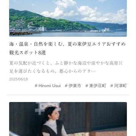
海・温泉・自然を楽しむ、夏の東伊豆エリアおすすめ
観光スポット8選
夏の気配が近づくと、ふと静かな海辺や涼やかな高原に
足を運びたくなるもの。都心からのアク…
2025/06/18
Hiromi Usui
伊東市
東伊豆町
河津町