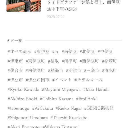
フォトグラファーが娘と行く、西伊豆
途中下車の旅②
2026.07.29
タグ一覧
すべて表示
東伊豆
ｎ
南伊豆
北伊豆
中伊豆
伊東市
東伊豆町
稲取
河津町
西伊豆町
松崎町
蓮台寺
南伊豆町
熱海市
沼津市
三島市
清水町
伊豆市
伊豆の国市
イベント
モデルコース
Ryoko Kawada
Mayumi Miyagawa
Mao Harada
Akihiro Enoki
Chihiro Kazama
Emi Aoki
tabemogu
Ai Sakuta
Rieko Nagai
GENIC編集部
Shigenori Umebara
Takeshi Kusakabe
Akari Enomoto
Wakana Tsutsumi