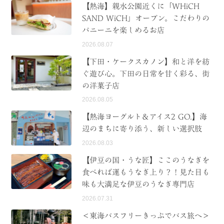
【熱海】親水公園近くに「WHiCH
SAND WiCH」オープン。こだわりの
パニーニを楽しめるお店
2026.08.07
【下田・ケークスカノン】和と洋を紡
ぐ遊び心。下田の日常を甘く彩る、街
の洋菓子店
2026.08.05
【熱海ヨーグルト＆アイス2 GO.】海
辺のまちに寄り添う、新しい選択肢
2026.08.03
【伊豆の国・うな匠】ここのうなぎを
食べれば運もうなぎ上り？！見た目も
味も大満足な伊豆のうなぎ専門店
2026.07.31
＜東海バスフリーきっぷでバス旅へ＞