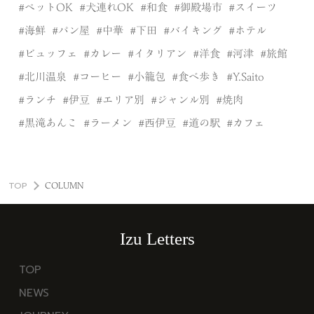
ペットOK
犬連れOK
和食
御殿場市
スイーツ
海鮮
パン屋
中華
下田
バイキング
ホテル
ビュッフェ
カレー
イタリアン
洋食
河津
旅館
北川温泉
コーヒー
小籠包
食べ歩き
Y.Saito
ランチ
伊豆
エリア別
ジャンル別
焼肉
黒滝あんこ
ラーメン
西伊豆
道の駅
カフェ
TOP
COLUMN
Izu Letters
TOP
NEWS