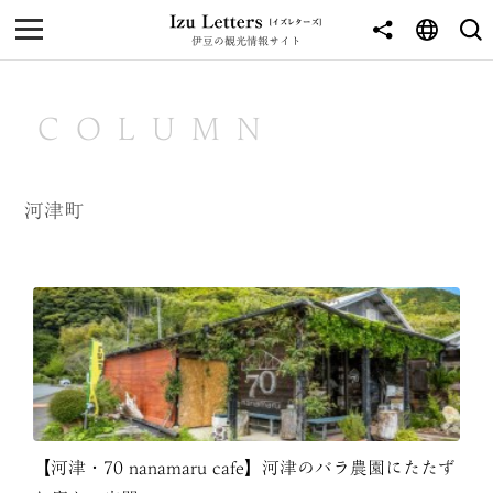
伊豆の観光情報サイト
MENU
TOP
COLUMN
NEWS
JOURNEY
河津町
東伊豆
西伊豆
南伊豆
北伊豆
中伊豆
【河津・70 nanamaru cafe】河津のバラ農園にたたず