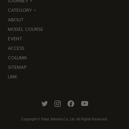
JOURNEY
CATEGORY
東
ABOUT
伊
海
MODEL COURSE
豆
岬
EVENT
西
温
ACCESS
伊
泉
COLUMN
豆
花
SITEMAP
南
池・
LINK
伊
滝・
豆
川
北
山・
伊
公
豆
園・
Copyright © Tokai Jidosha Co.,Ltd. All Rights Reserved.
中
棚