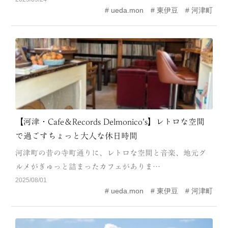
ueda.mon
東伊豆
河津町
MODEL COURSE
EVENT
ACCESS
COLUMN
LINK
【河津・Cafe＆Records Delmonico’s】レトロな空間
で過ごすちょっと大人な休日時間
河津町の昔の寺町通りに、レトロな空間と音楽、地元グ
ルメがぎゅっと詰まったカフェがありま…
2025/08/01
ueda.mon
東伊豆
河津町