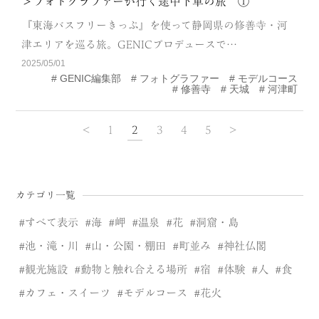
＞フォトグラファーが行く途中下車の旅 ①
『東海バスフリーきっぷ』を使って静岡県の修善寺・河
津エリアを巡る旅。GENICプロデュースで…
2025/05/01
GENIC編集部
フォトグラファー
モデルコース
修善寺
天城
河津町
<
1
2
3
4
5
>
カテゴリ一覧
すべて表示
海
岬
温泉
花
洞窟・島
池・滝・川
山・公園・棚田
町並み
神社仏閣
観光施設
動物と触れ合える場所
宿
体験
人
食
カフェ・スイーツ
モデルコース
花火