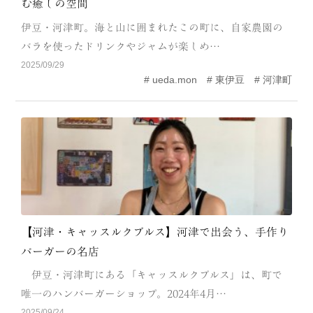
む癒しの空間
CATEGORY
伊豆・河津町。海と山に囲まれたこの町に、自家農園の
海
岬
バラを使ったドリンクやジャムが楽しめ…
2025/09/29
温泉
花
ueda.mon
東伊豆
河津町
池・滝・川
山・公園・棚田
町並み
観光施設
動物と触れ合える場所
カフェ・スイーツ
神社仏閣
食
人
洞窟・島
【河津・キャッスルクブルス】河津で出会う、手作り
バーガーの名店
体験
宿
伊豆・河津町にある「キャッスルクブルス」は、町で
ABOUT
唯一のハンバーガーショップ。2024年4月…
2025/09/24