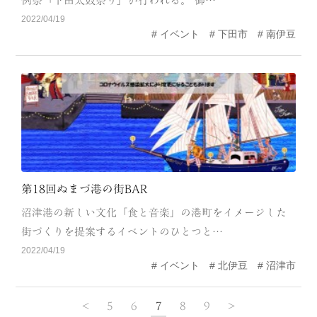
例祭「下田太鼓祭り」が行われる。 御…
2022/04/19
イベント
下田市
南伊豆
第18回ぬまづ港の街BAR
沼津港の新しい文化「食と音楽」の港町をイメージした
街づくりを提案するイベントのひとつと…
2022/04/19
イベント
北伊豆
沼津市
<
5
6
7
8
9
>