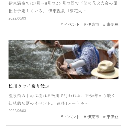
CATEGORY
伊東温泉では7月～8月の2ヶ月の間で下記の花火大会の開
催を予定している。 伊東温泉「夢花火…
海
岬
2022/06/03
イベント
伊東市
東伊豆
温泉
花
池・滝・川
山・公園・棚田
町並み
観光施設
動物と触れ合える場所
カフェ・スイーツ
神社仏閣
食
松川タライ乗り競走
人
洞窟・島
温泉街の中心に流れる松川で行われる、1956年から続く
伝統的な夏のイベント。 直径1メートル…
体験
宿
2022/06/03
イベント
伊東市
東伊豆
ABOUT