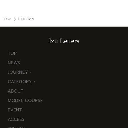
TOP
COLUMN
Izu Letters
TOP
NEWS
JOURNEY
CATEGORY
東
ABOUT
伊
海
MODEL COURSE
豆
岬
EVENT
西
温
ACCESS
伊
泉