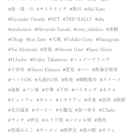
池・滝・川
サイクリング
熱川
Aki Kato
Kyosuke Owada
NFT
TRIP RALLY
idu
ueda.mon
Hiroyuki Suzuki
com_nishiizu
体験
Ohagi
Jun Sato
天城
Yukiko Goto
Nazugrass
Yui Motizuki
初島
Hiromi Usui
Sayo Horio
H.Isobe
Kojiro Takamoto
シュノーケリング
下田市
Hiyori Kimura
雲見
バー
熱海芸術祭
ペットOK
犬連れOK
和食
御殿場市
スイーツ
海鮮
パン屋
中華
下田
バイキング
ホテル
ビュッフェ
カレー
イタリアン
洋食
河津
旅館
北川温泉
コーヒー
小籠包
食べ歩き
Y.Saito
ランチ
伊豆
エリア別
ジャンル別
焼肉
黒滝あんこ
ラーメン
西伊豆
道の駅
カフェ