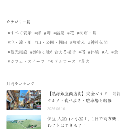
カテゴリ一覧
すべて表示
海
岬
温泉
花
洞窟・島
池・滝・川
山・公園・棚田
町並み
神社仏閣
観光施設
動物と触れ合える場所
宿
体験
人
食
カフェ・スイーツ
モデルコース
花火
月間ランキング
【熱海銀座商店街】完全ガイド！最新
グルメ・食べ歩き・駐車場も網羅
2026.06.16
伊豆 大室山と小室山、1日で両方楽し
むことはできる？！