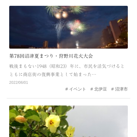
MODEL COURSE
EVENT
ACCESS
COLUMN
第78回沼津夏まつり・狩野川花火大会
戦後まもない1948（昭和23）年に、市民を活気づけると
LINK
ともに商店街の復興事業として始まった…
2022/06/01
イベント
北伊豆
沼津市