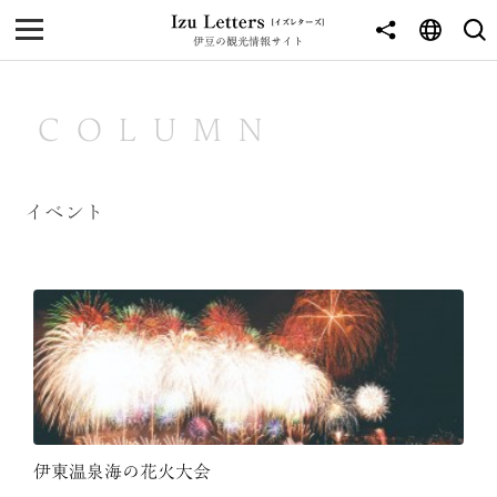
伊豆の観光情報サイト
MENU
TOP
COLUMN
NEWS
JOURNEY
イベント
東伊豆
西伊豆
南伊豆
北伊豆
中伊豆
伊東温泉海の花火大会