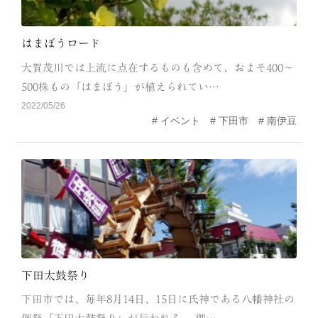
はまぼうロード
大賀茂川では上流に点在するものも含めて、およそ400～
500株もの「はまぼう」が植えられてい…
2022/05/26
イベント
下田市
南伊豆
下田太鼓祭り
下田市では、毎年8月14日、15日に氏神である八幡神社の