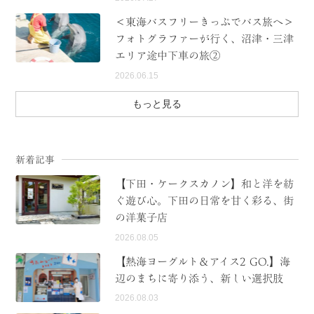
＜東海バスフリーきっぷでバス旅へ＞
フォトグラファーが行く、沼津・三津
エリア途中下車の旅②
2026.06.15
もっと見る
新着記事
【下田・ケークスカノン】和と洋を紡
ぐ遊び心。下田の日常を甘く彩る、街
の洋菓子店
2026.08.05
【熱海ヨーグルト＆アイス2 GO.】海
辺のまちに寄り添う、新しい選択肢
2026.08.03