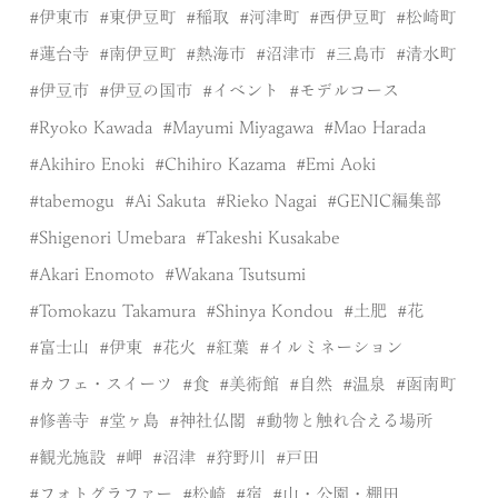
伊東市
東伊豆町
稲取
河津町
西伊豆町
松崎町
蓮台寺
南伊豆町
熱海市
沼津市
三島市
清水町
伊豆市
伊豆の国市
イベント
モデルコース
Ryoko Kawada
Mayumi Miyagawa
Mao Harada
Akihiro Enoki
Chihiro Kazama
Emi Aoki
tabemogu
Ai Sakuta
Rieko Nagai
GENIC編集部
Shigenori Umebara
Takeshi Kusakabe
Akari Enomoto
Wakana Tsutsumi
Tomokazu Takamura
Shinya Kondou
土肥
花
富士山
伊東
花火
紅葉
イルミネーション
カフェ・スイーツ
食
美術館
自然
温泉
函南町
修善寺
堂ヶ島
神社仏閣
動物と触れ合える場所
観光施設
岬
沼津
狩野川
戸田
フォトグラファー
松崎
宿
山・公園・棚田