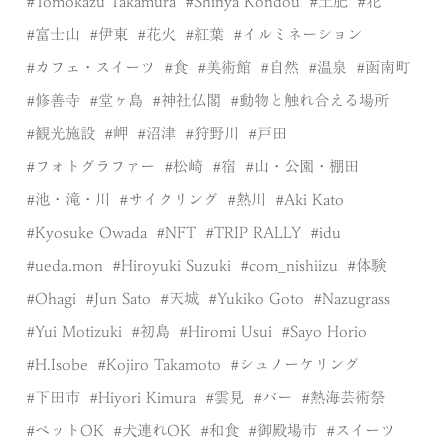
Tomokazu Takamura
Shinya Kondou
土肥
花
富士山
伊東
花火
紅葉
イルミネーション
カフェ・スイーツ
食
美術館
自然
温泉
函南町
修善寺
堂ヶ島
神社仏閣
動物と触れ合える場所
観光施設
岬
沼津
狩野川
戸田
フォトグラファー
松崎
宿
山・公園・棚田
池・滝・川
サイクリング
熱川
Aki Kato
Kyosuke Owada
NFT
TRIP RALLY
idu
ueda.mon
Hiroyuki Suzuki
com_nishiizu
体験
Ohagi
Jun Sato
天城
Yukiko Goto
Nazugrass
Yui Motizuki
初島
Hiromi Usui
Sayo Horio
H.Isobe
Kojiro Takamoto
シュノーケリング
下田市
Hiyori Kimura
雲見
バー
熱海芸術祭
ペットOK
犬連れOK
和食
御殿場市
スイーツ