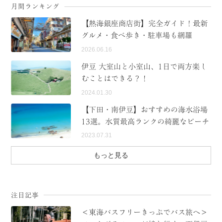
月間ランキング
【熱海銀座商店街】完全ガイド！最新
グルメ・食べ歩き・駐車場も網羅
2026.06.16
伊豆 大室山と小室山、1日で両方楽し
むことはできる？！
2024.01.30
【下田・南伊豆】おすすめの海水浴場
13選。水質最高ランクの綺麗なビーチ
2023.07.31
もっと見る
注目記事
＜東海バスフリーきっぷでバス旅へ＞