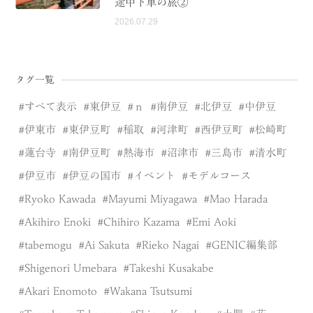
途中下車の旅②
2026.07.29
タグ一覧
すべて表示
東伊豆
ｎ
南伊豆
北伊豆
中伊豆
伊東市
東伊豆町
稲取
河津町
西伊豆町
松崎町
蓮台寺
南伊豆町
熱海市
沼津市
三島市
清水町
伊豆市
伊豆の国市
イベント
モデルコース
Ryoko Kawada
Mayumi Miyagawa
Mao Harada
Akihiro Enoki
Chihiro Kazama
Emi Aoki
tabemogu
Ai Sakuta
Rieko Nagai
GENIC編集部
Shigenori Umebara
Takeshi Kusakabe
Akari Enomoto
Wakana Tsutsumi