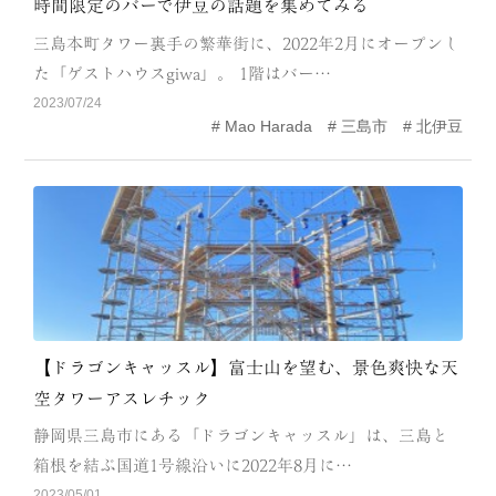
時間限定のバーで伊豆の話題を集めてみる
CATEGORY
三島本町タワー裏手の繁華街に、2022年2月にオープンし
海
岬
た「ゲストハウスgiwa」。 1階はバー…
2023/07/24
温泉
花
Mao Harada
三島市
北伊豆
池・滝・川
山・公園・棚田
町並み
観光施設
動物と触れ合える場所
カフェ・スイーツ
神社仏閣
食
人
洞窟・島
【ドラゴンキャッスル】富士山を望む、景色爽快な天
空タワーアスレチック
体験
宿
静岡県三島市にある「ドラゴンキャッスル」は、三島と
ABOUT
箱根を結ぶ国道1号線沿いに2022年8月に…
2023/05/01