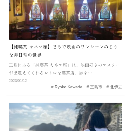
【純喫茶 キネマ座】まるで映画のワンシーンのよう
な非日常の世界
三島にある「純喫茶 キネマ座」は、映画好きのマスター
が出迎えてくれるレトロな喫茶店。扉を…
2023/01/12
Ryoko Kawada
三島市
北伊豆