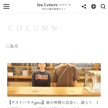
伊豆の観光情報サイト
MENU
TOP
COLUMN
NEWS
JOURNEY
三島市
東伊豆
西伊豆
南伊豆
北伊豆
中伊豆
【ゲストハウスgiwa】旅の仲間に出会い、語らう 1