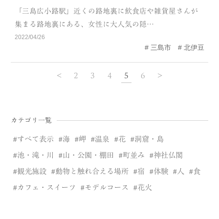
「三島広小路駅」近くの路地裏に飲食店や雑貨屋さんが
集まる路地裏にある、女性に大人気の隠…
2022/04/26
三島市
北伊豆
<
2
3
4
5
6
>
カテゴリ一覧
すべて表示
海
岬
温泉
花
洞窟・島
池・滝・川
山・公園・棚田
町並み
神社仏閣
観光施設
動物と触れ合える場所
宿
体験
人
食
カフェ・スイーツ
モデルコース
花火