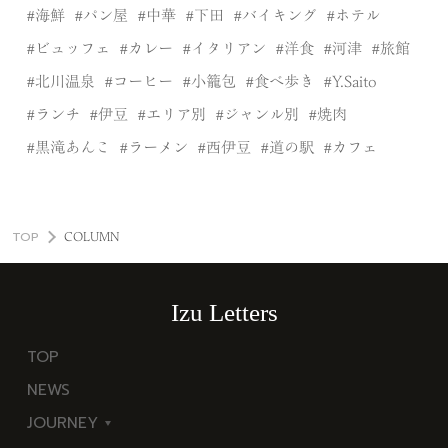
海鮮
パン屋
中華
下田
バイキング
ホテル
ビュッフェ
カレー
イタリアン
洋食
河津
旅館
北川温泉
コーヒー
小籠包
食べ歩き
Y.Saito
ランチ
伊豆
エリア別
ジャンル別
焼肉
黒滝あんこ
ラーメン
西伊豆
道の駅
カフェ
TOP
COLUMN
Izu Letters
TOP
NEWS
JOURNEY