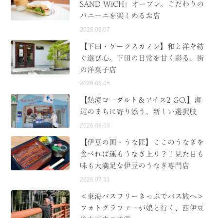
SAND WiCH」オープン。こだわりの
パニーニを楽しめるお店
2026.08.07
【下田・ケークスカノン】和と洋を紡
ぐ遊び心。下田の日常を甘く彩る、街
の洋菓子店
2026.08.05
【熱海ヨーグルト＆アイス2 GO.】海
辺のまちに寄り添う、新しい選択肢
2026.08.03
【伊豆の国・うな匠】ここのうなぎを
食べれば運もうなぎ上り？！見た目も
味も大満足な伊豆のうなぎ専門店
2026.07.31
＜東海バスフリーきっぷでバス旅へ＞
フォトグラファーが娘と行く、西伊豆