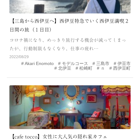
【三島から西伊豆へ】西伊豆特急でいく西伊豆満喫２
日間の旅（１日目）
コロナ禍になり、めっきり旅行する機会が減ってしまっ
たが、行動制限もなくなり、仕事の疲れ…
2022/08/29
Akari Enomoto
モデルコース
三島市
伊豆市
北伊豆
松崎町
ｎ
西伊豆町
【cafe tocco】女性に大人気の隠れ家カフェ