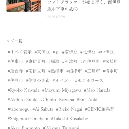
フォトグラファーが娘と行く、西伊豆
途中下車の旅②
2026.07.29
タグ一覧
すべて表示
東伊豆
ｎ
南伊豆
北伊豆
中伊豆
伊東市
東伊豆町
稲取
河津町
西伊豆町
松崎町
蓮台寺
南伊豆町
熱海市
沼津市
三島市
清水町
伊豆市
伊豆の国市
イベント
モデルコース
Ryoko Kawada
Mayumi Miyagawa
Mao Harada
Akihiro Enoki
Chihiro Kazama
Emi Aoki
tabemogu
Ai Sakuta
Rieko Nagai
GENIC編集部
Shigenori Umebara
Takeshi Kusakabe
Akari Enomoto
Wakana Tsutsumi