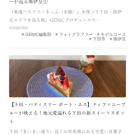
ーが巡る南伊豆①
CATEGORY
『東海バスフリーきっぷ（全線）』を使って下田・南伊
海
岬
豆エリアを巡る旅。GENICプロデュースで…
2025/07/04
温泉
花
GENIC編集部
フォトグラファー
モデルコース
下田市
南伊豆
池・滝・川
山・公園・棚田
町並み
観光施設
動物と触れ合える場所
カフェ・スイーツ
神社仏閣
食
人
洞窟・島
【下田・パティスリー ポート・エス】ティファニーブ
体験
宿
ルーが映える！地元愛溢れる下田の新スイーツスポッ
ト
ABOUT
下田「まいまい通り」近くの市街地にある可愛い洋菓子