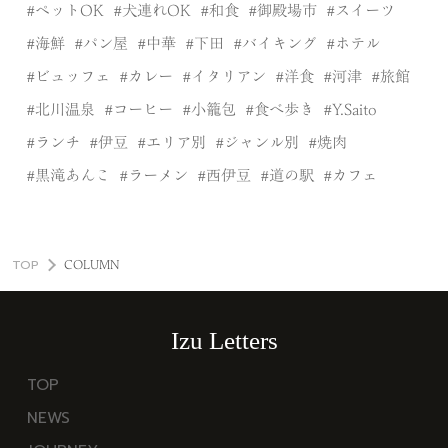
ペットOK
犬連れOK
和食
御殿場市
スイーツ
海鮮
パン屋
中華
下田
バイキング
ホテル
ビュッフェ
カレー
イタリアン
洋食
河津
旅館
北川温泉
コーヒー
小籠包
食べ歩き
Y.Saito
ランチ
伊豆
エリア別
ジャンル別
焼肉
黒滝あんこ
ラーメン
西伊豆
道の駅
カフェ
TOP
COLUMN
Izu Letters
TOP
NEWS