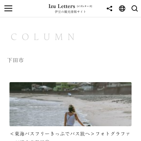
伊豆の観光情報サイト
MENU
TOP
COLUMN
NEWS
JOURNEY
下田市
東伊豆
西伊豆
南伊豆
北伊豆
中伊豆
＜東海バスフリーきっぷでバス旅へ＞フォトグラファ