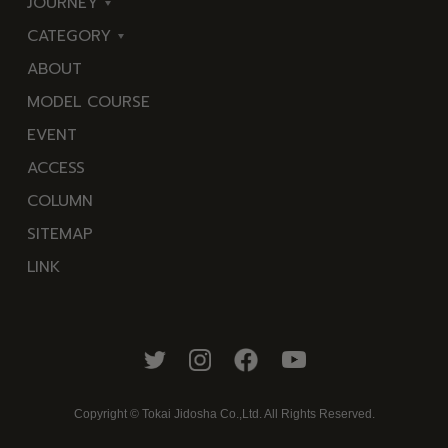
JOURNEY
CATEGORY
東
ABOUT
伊
海
MODEL COURSE
豆
岬
EVENT
西
温
ACCESS
伊
泉
COLUMN
豆
花
SITEMAP
南
池・
LINK
伊
滝・
豆
川
北
山・
伊
公
豆
園・
Copyright © Tokai Jidosha Co.,Ltd. All Rights Reserved.
中
棚