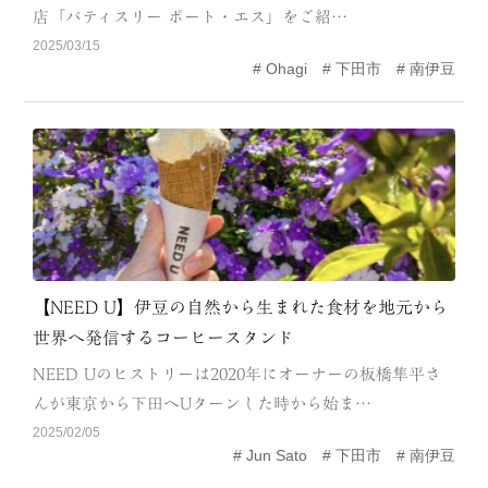
店「パティスリー ポート・エス」をご紹…
MODEL COURSE
2025/03/15
Ohagi
下田市
南伊豆
EVENT
ACCESS
COLUMN
LINK
【NEED U】伊豆の自然から生まれた食材を地元から
世界へ発信するコーヒースタンド
NEED Uのヒストリーは2020年にオーナーの板橋隼平さ
んが東京から下田へUターンした時から始ま…
2025/02/05
Jun Sato
下田市
南伊豆