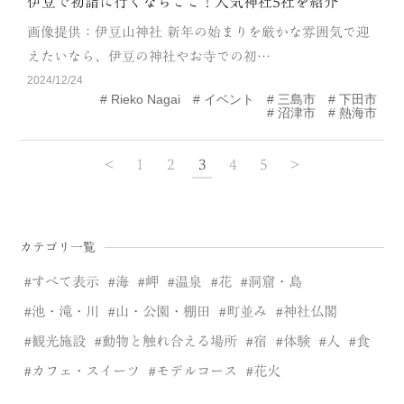
伊豆で初詣に行くならここ！人気神社5社を紹介
画像提供：伊豆山神社 新年の始まりを厳かな雰囲気で迎
えたいなら、伊豆の神社やお寺での初…
2024/12/24
Rieko Nagai
イベント
三島市
下田市
沼津市
熱海市
<
1
2
3
4
5
>
カテゴリ一覧
すべて表示
海
岬
温泉
花
洞窟・島
池・滝・川
山・公園・棚田
町並み
神社仏閣
観光施設
動物と触れ合える場所
宿
体験
人
食
カフェ・スイーツ
モデルコース
花火