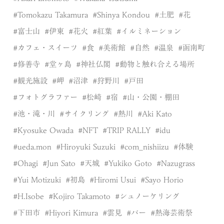
Tomokazu Takamura
Shinya Kondou
土肥
花
富士山
伊東
花火
紅葉
イルミネーション
カフェ・スイーツ
食
美術館
自然
温泉
函南町
修善寺
堂ヶ島
神社仏閣
動物と触れ合える場所
観光施設
岬
沼津
狩野川
戸田
フォトグラファー
松崎
宿
山・公園・棚田
池・滝・川
サイクリング
熱川
Aki Kato
Kyosuke Owada
NFT
TRIP RALLY
idu
ueda.mon
Hiroyuki Suzuki
com_nishiizu
体験
Ohagi
Jun Sato
天城
Yukiko Goto
Nazugrass
Yui Motizuki
初島
Hiromi Usui
Sayo Horio
H.Isobe
Kojiro Takamoto
シュノーケリング
下田市
Hiyori Kimura
雲見
バー
熱海芸術祭