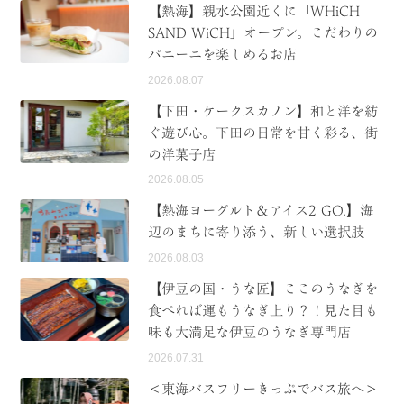
【熱海】親水公園近くに「WHiCH
SAND WiCH」オープン。こだわりの
パニーニを楽しめるお店
2026.08.07
【下田・ケークスカノン】和と洋を紡
ぐ遊び心。下田の日常を甘く彩る、街
の洋菓子店
2026.08.05
【熱海ヨーグルト＆アイス2 GO.】海
辺のまちに寄り添う、新しい選択肢
2026.08.03
【伊豆の国・うな匠】ここのうなぎを
食べれば運もうなぎ上り？！見た目も
味も大満足な伊豆のうなぎ専門店
2026.07.31
＜東海バスフリーきっぷでバス旅へ＞