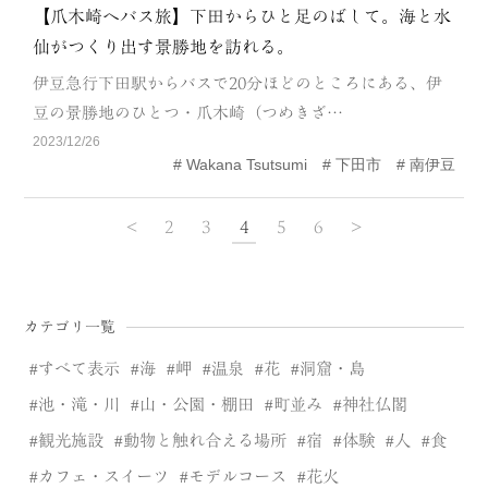
【爪木崎へバス旅】下田からひと足のばして。海と水
仙がつくり出す景勝地を訪れる。
伊豆急行下田駅からバスで20分ほどのところにある、伊
豆の景勝地のひとつ・爪木崎（つめきざ…
2023/12/26
Wakana Tsutsumi
下田市
南伊豆
<
2
3
4
5
6
>
カテゴリ一覧
すべて表示
海
岬
温泉
花
洞窟・島
池・滝・川
山・公園・棚田
町並み
神社仏閣
観光施設
動物と触れ合える場所
宿
体験
人
食
カフェ・スイーツ
モデルコース
花火