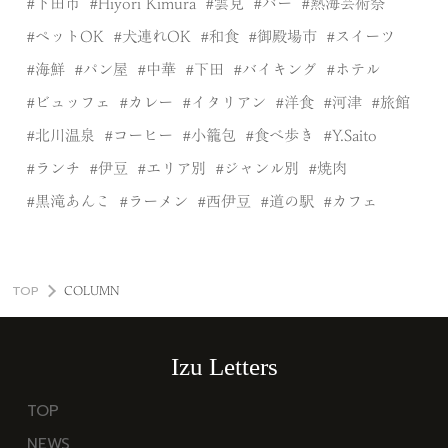
下田市
Hiyori Kimura
雲見
バー
熱海芸術祭
ペットOK
犬連れOK
和食
御殿場市
スイーツ
海鮮
パン屋
中華
下田
バイキング
ホテル
ビュッフェ
カレー
イタリアン
洋食
河津
旅館
北川温泉
コーヒー
小籠包
食べ歩き
Y.Saito
ランチ
伊豆
エリア別
ジャンル別
焼肉
黒滝あんこ
ラーメン
西伊豆
道の駅
カフェ
TOP
COLUMN
Izu Letters
TOP
NEWS