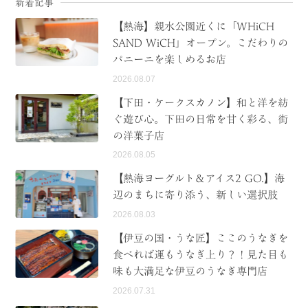
新着記事
【熱海】親水公園近くに「WHiCH
SAND WiCH」オープン。こだわりの
パニーニを楽しめるお店
2026.08.07
【下田・ケークスカノン】和と洋を紡
ぐ遊び心。下田の日常を甘く彩る、街
の洋菓子店
2026.08.05
【熱海ヨーグルト＆アイス2 GO.】海
辺のまちに寄り添う、新しい選択肢
2026.08.03
【伊豆の国・うな匠】ここのうなぎを
食べれば運もうなぎ上り？！見た目も
味も大満足な伊豆のうなぎ専門店
2026.07.31