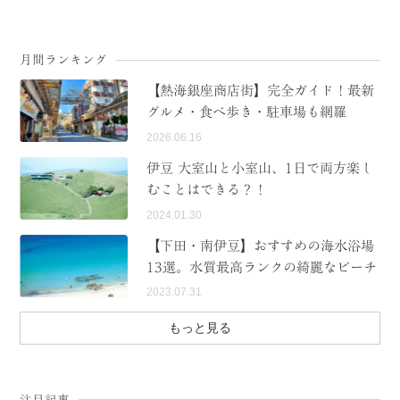
月間ランキング
【熱海銀座商店街】完全ガイド！最新
グルメ・食べ歩き・駐車場も網羅
2026.06.16
伊豆 大室山と小室山、1日で両方楽し
むことはできる？！
2024.01.30
【下田・南伊豆】おすすめの海水浴場
13選。水質最高ランクの綺麗なビーチ
2023.07.31
もっと見る
注目記事