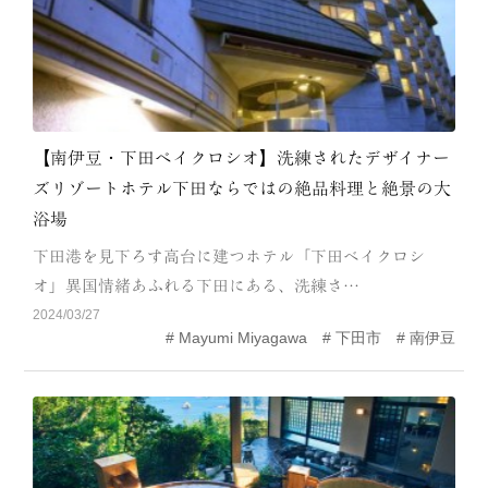
【南伊豆・下田ベイクロシオ】洗練されたデザイナー
ズリゾートホテル下田ならではの絶品料理と絶景の大
浴場
下田港を見下ろす高台に建つホテル「下田ベイクロシ
オ」異国情緒あふれる下田にある、洗練さ…
2024/03/27
Mayumi Miyagawa
下田市
南伊豆