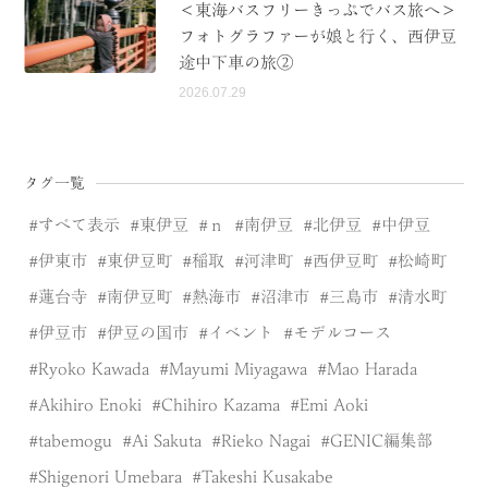
＜東海バスフリーきっぷでバス旅へ＞
フォトグラファーが娘と行く、西伊豆
途中下車の旅②
2026.07.29
タグ一覧
すべて表示
東伊豆
ｎ
南伊豆
北伊豆
中伊豆
伊東市
東伊豆町
稲取
河津町
西伊豆町
松崎町
蓮台寺
南伊豆町
熱海市
沼津市
三島市
清水町
伊豆市
伊豆の国市
イベント
モデルコース
Ryoko Kawada
Mayumi Miyagawa
Mao Harada
Akihiro Enoki
Chihiro Kazama
Emi Aoki
tabemogu
Ai Sakuta
Rieko Nagai
GENIC編集部
Shigenori Umebara
Takeshi Kusakabe