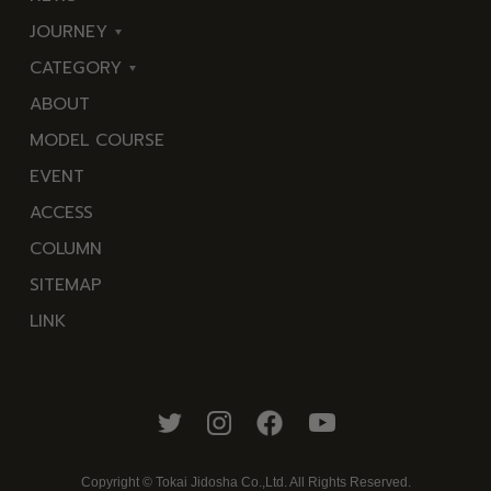
JOURNEY
CATEGORY
東
ABOUT
伊
海
MODEL COURSE
豆
岬
EVENT
西
温
ACCESS
伊
泉
COLUMN
豆
花
SITEMAP
南
池・
LINK
伊
滝・
豆
川
北
山・
伊
公
豆
園・
Copyright © Tokai Jidosha Co.,Ltd. All Rights Reserved.