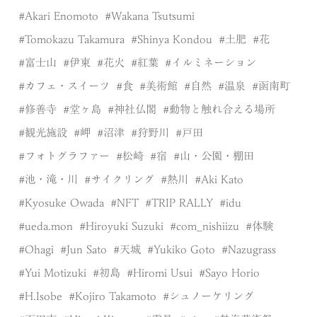
Akari Enomoto
Wakana Tsutsumi
Tomokazu Takamura
Shinya Kondou
土肥
花
富士山
伊東
花火
紅葉
イルミネーション
カフェ・スイーツ
食
美術館
自然
温泉
函南町
修善寺
堂ヶ島
神社仏閣
動物と触れ合える場所
観光施設
岬
沼津
狩野川
戸田
フォトグラファー
松崎
宿
山・公園・棚田
池・滝・川
サイクリング
熱川
Aki Kato
Kyosuke Owada
NFT
TRIP RALLY
idu
ueda.mon
Hiroyuki Suzuki
com_nishiizu
体験
Ohagi
Jun Sato
天城
Yukiko Goto
Nazugrass
Yui Motizuki
初島
Hiromi Usui
Sayo Horio
H.Isobe
Kojiro Takamoto
シュノーケリング