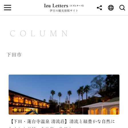
伊豆の観光情報サイト
MENU
TOP
COLUMN
NEWS
JOURNEY
下田市
東伊豆
西伊豆
南伊豆
北伊豆
中伊豆
【下田・蓮台寺温泉 清流荘】清流と緑豊かな自然に