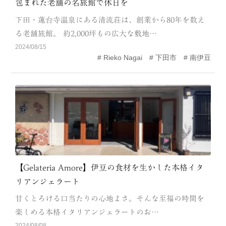
包まれた老舗の名旅館で休日を
CATEGORY
下田・蓮台寺温泉にある清流荘は、創業から80年を数え
海
岬
る老舗旅館。 約2,000坪もの広大な敷地…
2024/08/15
温泉
花
Rieko Nagai
下田市
南伊豆
池・滝・川
山・公園・棚田
町並み
観光施設
動物と触れ合える場所
カフェ・スイーツ
神社仏閣
食
人
洞窟・島
【Gelateria Amore】伊豆の食材を生かした本格イタ
リアンジェラート
体験
宿
甘くとろける口当たりの心地よさ。そんな至福の時間を
ABOUT
楽しめる本格イタリアンジェラートのお…
2024/08/08