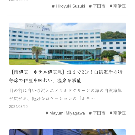
Hiroyuki Suzuki
下田市
南伊豆
MODEL COURSE
EVENT
ACCESS
COLUMN
LINK
【南伊豆・ホテル伊豆急】海まで2分！白浜海岸の特
等席で伊豆を味わい、温泉を堪能
目の前に白い砂浜とエメラルドグリーンの海の白浜海岸
が広がる、絶好なロケーションの「ホテ…
2024/03/29
Mayumi Miyagawa
下田市
南伊豆