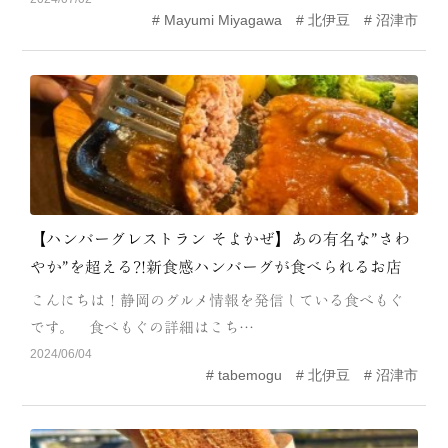
Mayumi Miyagawa
北伊豆
沼津市
MODEL COURSE
EVENT
ACCESS
COLUMN
LINK
【ハンバーグレストラン そよかぜ】あの有名な”さわ
やか”を超える?!新食感ハンバーグが食べられるお店
こんにちは！静岡のグルメ情報を発信している食べもぐ
です。 食べもぐの詳細はこち…
2024/06/04
tabemogu
北伊豆
沼津市