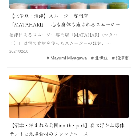
【北伊豆・沼津】スムージー専門店
「MATAHARI」 心も身体も癒されるスムージー
沼津にあるスムージー専門店「MATAHARI（マタハ
リ）」は旬の食材を使ったスムージーのほか、…
2024/02/16
Mayumi Miyagawa
北伊豆
沼津市
【沼津・泊まれる公園inn the park】森に浮かぶ球体
テントと地場食材のフレンチコース