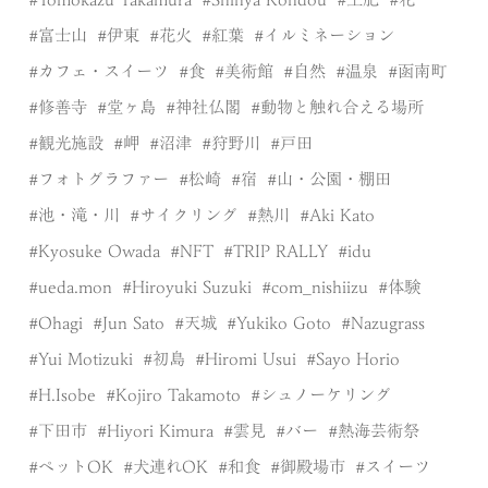
富士山
伊東
花火
紅葉
イルミネーション
カフェ・スイーツ
食
美術館
自然
温泉
函南町
修善寺
堂ヶ島
神社仏閣
動物と触れ合える場所
観光施設
岬
沼津
狩野川
戸田
フォトグラファー
松崎
宿
山・公園・棚田
池・滝・川
サイクリング
熱川
Aki Kato
Kyosuke Owada
NFT
TRIP RALLY
idu
ueda.mon
Hiroyuki Suzuki
com_nishiizu
体験
Ohagi
Jun Sato
天城
Yukiko Goto
Nazugrass
Yui Motizuki
初島
Hiromi Usui
Sayo Horio
H.Isobe
Kojiro Takamoto
シュノーケリング
下田市
Hiyori Kimura
雲見
バー
熱海芸術祭
ペットOK
犬連れOK
和食
御殿場市
スイーツ