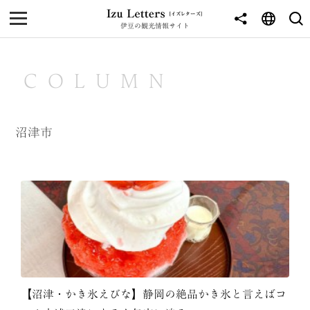
伊豆の観光情報サイト
MENU
TOP
COLUMN
NEWS
JOURNEY
沼津市
東伊豆
西伊豆
南伊豆
北伊豆
中伊豆
【沼津・かき氷えびな】静岡の絶品かき氷と言えばコ