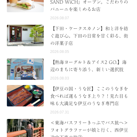
SAND WiCH」オープン。こだわりの
パニーニを楽しめるお店
2026.08.07
【下田・ケークスカノン】和と洋を紡
ぐ遊び心。下田の日常を甘く彩る、街
の洋菓子店
2026.08.05
【熱海ヨーグルト＆アイス2 GO.】海
辺のまちに寄り添う、新しい選択肢
2026.08.03
【伊豆の国・うな匠】ここのうなぎを
食べれば運もうなぎ上り？！見た目も
味も大満足な伊豆のうなぎ専門店
2026.07.31
＜東海バスフリーきっぷでバス旅へ＞
フォトグラファーが娘と行く、西伊豆