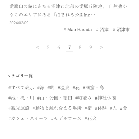
愛鷹山の麓にあたる沼津市北部の愛鷹丘陵地。 自然豊か
なこのエリアにある「泊まれる公園inn…
2024/02/09
Mao Harada
沼津
沼津市
<
5
6
7
8
9
>
カテゴリ一覧
すべて表示
海
岬
温泉
花
洞窟・島
池・滝・川
山・公園・棚田
町並み
神社仏閣
観光施設
動物と触れ合える場所
宿
体験
人
食
カフェ・スイーツ
モデルコース
花火