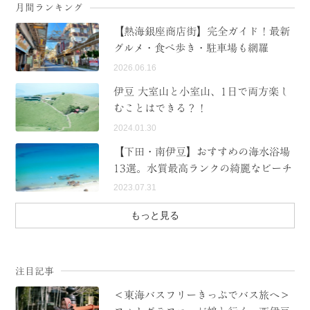
月間ランキング
【熱海銀座商店街】完全ガイド！最新
グルメ・食べ歩き・駐車場も網羅
2026.06.16
伊豆 大室山と小室山、1日で両方楽し
むことはできる？！
2024.01.30
【下田・南伊豆】おすすめの海水浴場
13選。水質最高ランクの綺麗なビーチ
2023.07.31
もっと見る
注目記事
＜東海バスフリーきっぷでバス旅へ＞