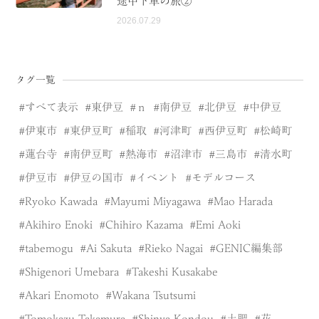
途中下車の旅②
2026.07.29
タグ一覧
すべて表示
東伊豆
ｎ
南伊豆
北伊豆
中伊豆
伊東市
東伊豆町
稲取
河津町
西伊豆町
松崎町
蓮台寺
南伊豆町
熱海市
沼津市
三島市
清水町
伊豆市
伊豆の国市
イベント
モデルコース
Ryoko Kawada
Mayumi Miyagawa
Mao Harada
Akihiro Enoki
Chihiro Kazama
Emi Aoki
tabemogu
Ai Sakuta
Rieko Nagai
GENIC編集部
Shigenori Umebara
Takeshi Kusakabe
Akari Enomoto
Wakana Tsutsumi
Tomokazu Takamura
Shinya Kondou
土肥
花