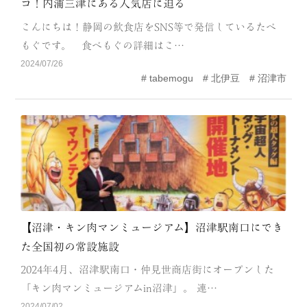
コ！内浦三津にある人気店に迫る
CATEGORY
こんにちは！静岡の飲食店をSNS等で発信しているたべ
海
岬
もぐです。 食べもぐの詳細はこ…
2024/07/26
温泉
花
tabemogu
北伊豆
沼津市
池・滝・川
山・公園・棚田
町並み
観光施設
動物と触れ合える場所
カフェ・スイーツ
神社仏閣
食
人
洞窟・島
【沼津・キン肉マンミュージアム】沼津駅南口にでき
た全国初の常設施設
体験
宿
2024年4月、沼津駅南口・仲見世商店街にオープンした
ABOUT
「キン肉マンミュージアムin沼津」。 連…
2024/07/02