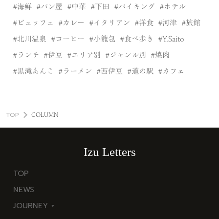
海鮮
パン屋
中華
下田
バイキング
ホテル
ビュッフェ
カレー
イタリアン
洋食
河津
旅館
北川温泉
コーヒー
小籠包
食べ歩き
Y.Saito
ランチ
伊豆
エリア別
ジャンル別
焼肉
黒滝あんこ
ラーメン
西伊豆
道の駅
カフェ
TOP
COLUMN
Izu Letters
TOP
NEWS
JOURNEY