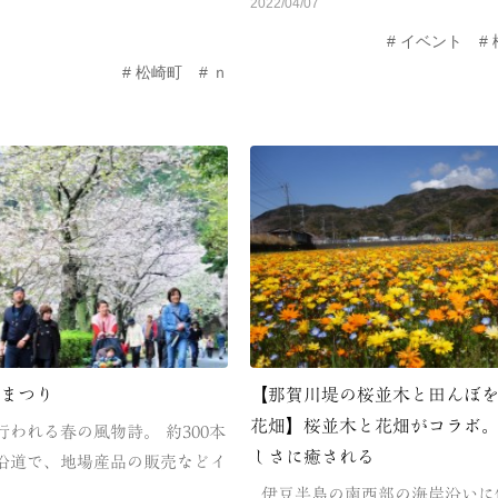
2022/04/07
イベント
松崎町
ｎ
らまつり
【那賀川堤の桜並木と田んぼ
花畑】桜並木と花畑がコラボ
われる春の風物詩。 約300本
しさに癒される
沿道で、地場産品の販売などイ
伊豆半島の南西部の海岸沿いに