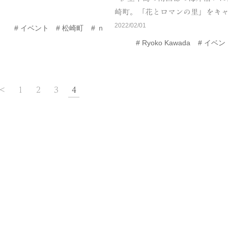
崎町。「花とロマンの里」をキ
2022/02/01
イベント
松崎町
ｎ
Ryoko Kawada
イベン
<
1
2
3
4