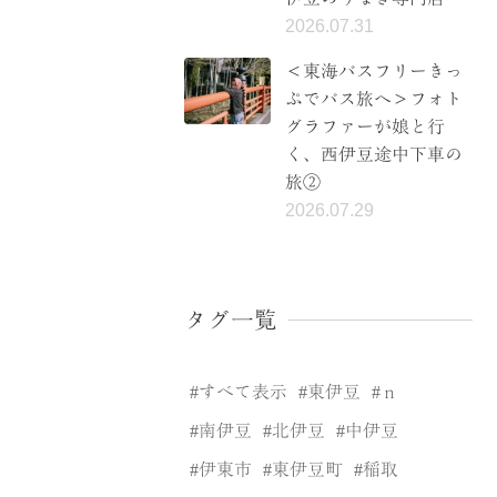
2026.07.31
＜東海バスフリーきっ
ぷでバス旅へ＞フォト
グラファーが娘と行
く、西伊豆途中下車の
旅②
2026.07.29
タグ一覧
すべて表示
東伊豆
ｎ
南伊豆
北伊豆
中伊豆
伊東市
東伊豆町
稲取