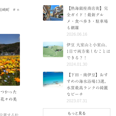
【熱海銀座商店街】完
松崎町
ｎ
全ガイド！最新グル
メ・食べ歩き・駐車場
も網羅
2026.06.16
伊豆 大室山と小室山、
1日で両方楽しむことは
できる？！
2024.01.30
【下田・南伊豆】おす
すめの海水浴場13選。
水質最高ランクの綺麗
をつかった
なビーチ
。花々の美
2023.07.31
もっと見る
位置する松