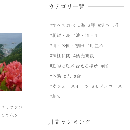
カテゴリ一覧
すべて表示
海
岬
温泉
花
洞窟・島
池・滝・川
山・公園・棚田
町並み
神社仏閣
観光施設
動物と触れ合える場所
宿
体験
人
食
カフェ・スイーツ
モデルコース
花火
ヤマツツジが
旬まで花を
月間ランキング