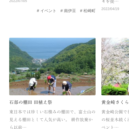
2022/07/05
キを提…
2022/04/19
イベント
南伊豆
松崎町
石部の棚田 田植え祭
黄金崎さく
東日本では珍しい石積みの棚田で、富士山の
黄金崎公園で行
見える棚田として人気が高い。 耕作放棄か
の桜並木続く
ら以前…
ベント…