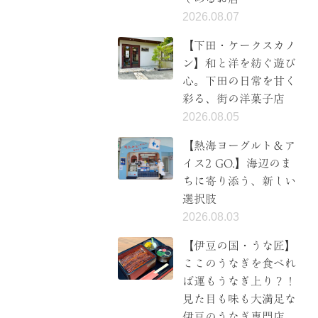
2026.08.07
【下田・ケークスカノ
ン】和と洋を紡ぐ遊び
心。下田の日常を甘く
彩る、街の洋菓子店
2026.08.05
【熱海ヨーグルト＆ア
イス2 GO.】海辺のま
ちに寄り添う、新しい
選択肢
2026.08.03
【伊豆の国・うな匠】
ここのうなぎを食べれ
ば運もうなぎ上り？！
見た目も味も大満足な
伊豆のうなぎ専門店