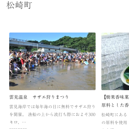
松崎町
雲見温泉 サザエ狩りまつり
【樹果香味
原料とした
雲見海岸では毎年海の日に無料でサザエ狩り
を開催。 漁船の上から波打ち際におよそ300
松崎町にある
キロ、…
の原料を使用