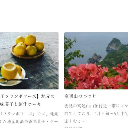
菓子フランボワーズ】地元の
高通山のつつじ
香味菓子と創作ケーキ
雲見の高通山山頂付近一帯には
群生しており、4月下旬～5月中
「フランボワーズ」では、地元
楽しむこ…
した地産地消の香味菓子・ケー