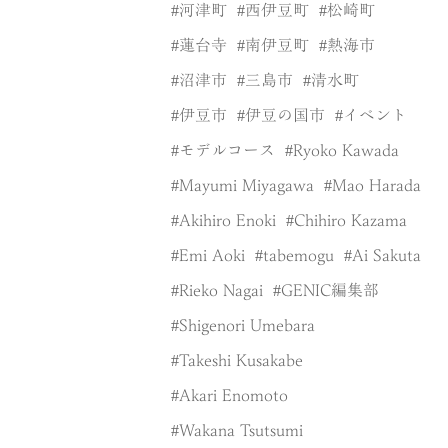
河津町
西伊豆町
松崎町
蓮台寺
南伊豆町
熱海市
沼津市
三島市
清水町
伊豆市
伊豆の国市
イベント
モデルコース
Ryoko Kawada
Mayumi Miyagawa
Mao Harada
Akihiro Enoki
Chihiro Kazama
Emi Aoki
tabemogu
Ai Sakuta
Rieko Nagai
GENIC編集部
Shigenori Umebara
Takeshi Kusakabe
Akari Enomoto
Wakana Tsutsumi