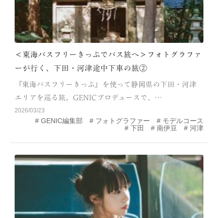
＜東海バスフリーきっぷでバス旅へ＞フォトグラファ
ーが行く、下田・河津途中下車の旅②
『東海バスフリーきっぷ』を使って静岡県の下田・河津
エリアを巡る旅。GENICプロデュースで、…
2026/03/23
GENIC編集部
フォトグラファー
モデルコース
下田
南伊豆
河津