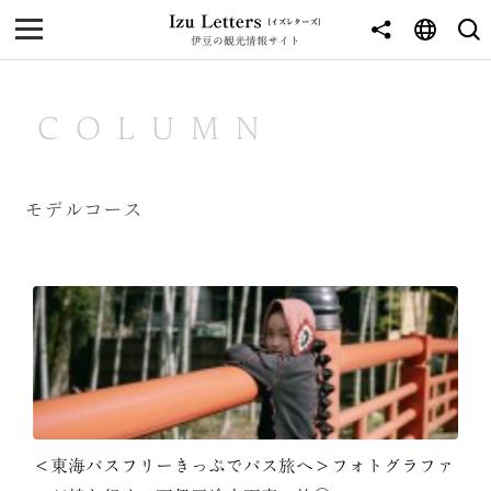
伊豆の観光情報サイト
MENU
TOP
COLUMN
NEWS
JOURNEY
モデルコース
東伊豆
西伊豆
南伊豆
北伊豆
中伊豆
＜東海バスフリーきっぷでバス旅へ＞フォトグラファ