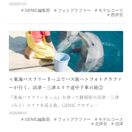
2026/07/27
MODEL COURSE
GENIC編集部
フォトグラファー
モデルコース
西伊豆
EVENT
ACCESS
COLUMN
LINK
＜東海バスフリーきっぷでバス旅へ＞フォトグラファ
ーが行く、沼津・三津エリア途中下車の旅②
『東海バスフリーきっぷ』を使って静岡県の沼津・三津
（みと）エリアを巡る旅。GENICプロデュ…
2026/06/15
GENIC編集部
フォトグラファー
モデルコース
北伊豆
沼津