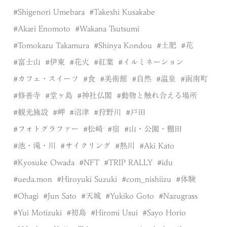
Shigenori Umebara
Takeshi Kusakabe
Akari Enomoto
Wakana Tsutsumi
Tomokazu Takamura
Shinya Kondou
土肥
花
富士山
伊東
花火
紅葉
イルミネーション
カフェ・スイーツ
食
美術館
自然
温泉
函南町
修善寺
堂ヶ島
神社仏閣
動物と触れ合える場所
観光施設
岬
沼津
狩野川
戸田
フォトグラファー
松崎
宿
山・公園・棚田
池・滝・川
サイクリング
熱川
Aki Kato
Kyosuke Owada
NFT
TRIP RALLY
idu
ueda.mon
Hiroyuki Suzuki
com_nishiizu
体験
Ohagi
Jun Sato
天城
Yukiko Goto
Nazugrass
Yui Motizuki
初島
Hiromi Usui
Sayo Horio