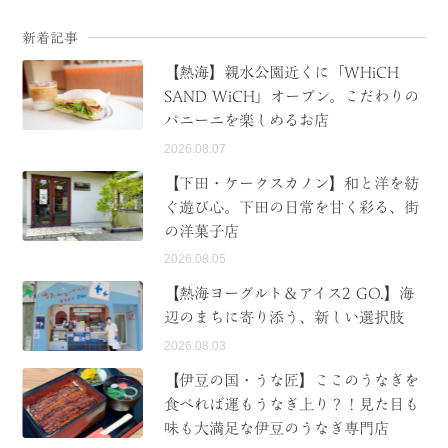
新着記事
【熱海】親水公園近くに「WHiCH
SAND WiCH」オープン。こだわりの
パニーニを楽しめるお店
2026.08.07
【下田・ケークスカノン】和と洋を紡
ぐ遊び心。下田の日常を甘く彩る、街
の洋菓子店
2026.08.05
【熱海ヨーグルト＆アイス2 GO.】海
辺のまちに寄り添う、新しい選択肢
2026.08.03
【伊豆の国・うな匠】ここのうなぎを
食べれば運もうなぎ上り？！見た目も
味も大満足な伊豆のうなぎ専門店