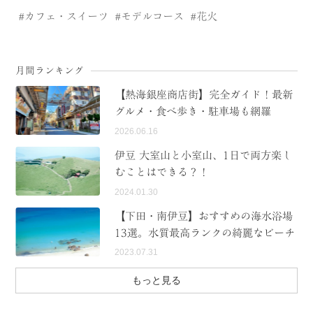
カフェ・スイーツ
モデルコース
花火
月間ランキング
【熱海銀座商店街】完全ガイド！最新
グルメ・食べ歩き・駐車場も網羅
2026.06.16
伊豆 大室山と小室山、1日で両方楽し
むことはできる？！
2024.01.30
【下田・南伊豆】おすすめの海水浴場
13選。水質最高ランクの綺麗なビーチ
2023.07.31
もっと見る