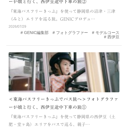
ーが娘と行く、西伊豆途中下車の旅②
CATEGORY
『東海バスフリーきっぷ』を使って静岡県の沼津・三津
海
岬
（みと）エリアを巡る旅。GENICプロデュ…
2026/07/29
温泉
花
GENIC編集部
フォトグラファー
モデルコース
西伊豆
池・滝・川
山・公園・棚田
町並み
観光施設
動物と触れ合える場所
カフェ・スイーツ
神社仏閣
食
人
洞窟・島
＜東海バスフリーきっぷでバス旅へ＞フォトグラファ
体験
宿
ーが娘と行く、西伊豆途中下車の旅①
『東海バスフリーきっぷ』を使って静岡県の西伊豆（土
ABOUT
肥・堂ヶ島）エリアをバスで巡る、親子…