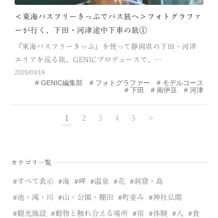
＜東海バスフリーきっぷでバス旅へ＞フォトグラファ
ーが行く、下田・河津途中下車の旅①
『東海バスフリーきっぷ』を使って静岡県の下田・河津
エリアを巡る旅。GENICプロデュースで、…
2026/03/19
GENIC編集部
フォトグラファー
モデルコース
下田
南伊豆
河津
1
2
3
4
5
>
カテゴリ一覧
すべて表示
海
岬
温泉
花
洞窟・島
池・滝・川
山・公園・棚田
町並み
神社仏閣
観光施設
動物と触れ合える場所
宿
体験
人
食