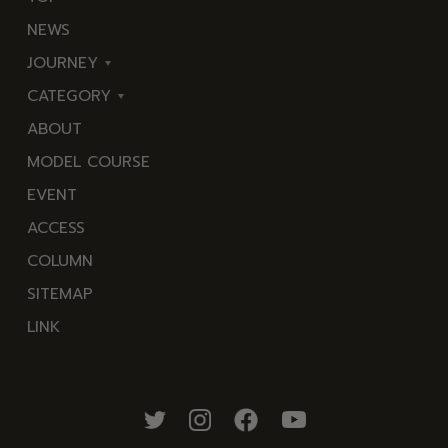
NEWS
JOURNEY
CATEGORY
東
ABOUT
伊
海
MODEL COURSE
豆
岬
EVENT
西
温
ACCESS
伊
泉
COLUMN
豆
花
SITEMAP
南
池・
LINK
伊
滝・
豆
川
北
山・
伊
公