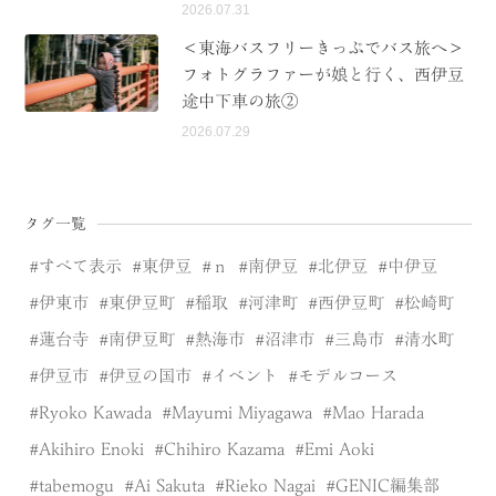
2026.07.31
＜東海バスフリーきっぷでバス旅へ＞
フォトグラファーが娘と行く、西伊豆
途中下車の旅②
2026.07.29
タグ一覧
すべて表示
東伊豆
ｎ
南伊豆
北伊豆
中伊豆
伊東市
東伊豆町
稲取
河津町
西伊豆町
松崎町
蓮台寺
南伊豆町
熱海市
沼津市
三島市
清水町
伊豆市
伊豆の国市
イベント
モデルコース
Ryoko Kawada
Mayumi Miyagawa
Mao Harada
Akihiro Enoki
Chihiro Kazama
Emi Aoki
tabemogu
Ai Sakuta
Rieko Nagai
GENIC編集部