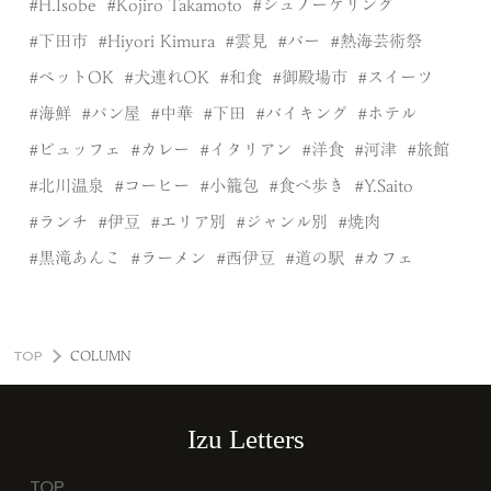
H.Isobe
Kojiro Takamoto
シュノーケリング
下田市
Hiyori Kimura
雲見
バー
熱海芸術祭
ペットOK
犬連れOK
和食
御殿場市
スイーツ
海鮮
パン屋
中華
下田
バイキング
ホテル
ビュッフェ
カレー
イタリアン
洋食
河津
旅館
北川温泉
コーヒー
小籠包
食べ歩き
Y.Saito
ランチ
伊豆
エリア別
ジャンル別
焼肉
黒滝あんこ
ラーメン
西伊豆
道の駅
カフェ
TOP
COLUMN
Izu Letters
TOP