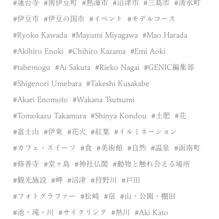
蓮台寺
南伊豆町
熱海市
沼津市
三島市
清水町
伊豆市
伊豆の国市
イベント
モデルコース
Ryoko Kawada
Mayumi Miyagawa
Mao Harada
Akihiro Enoki
Chihiro Kazama
Emi Aoki
tabemogu
Ai Sakuta
Rieko Nagai
GENIC編集部
Shigenori Umebara
Takeshi Kusakabe
Akari Enomoto
Wakana Tsutsumi
Tomokazu Takamura
Shinya Kondou
土肥
花
富士山
伊東
花火
紅葉
イルミネーション
カフェ・スイーツ
食
美術館
自然
温泉
函南町
修善寺
堂ヶ島
神社仏閣
動物と触れ合える場所
観光施設
岬
沼津
狩野川
戸田
フォトグラファー
松崎
宿
山・公園・棚田
池・滝・川
サイクリング
熱川
Aki Kato