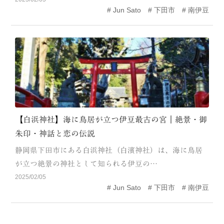
Jun Sato
下田市
南伊豆
MODEL COURSE
EVENT
ACCESS
COLUMN
LINK
【白浜神社】海に鳥居が立つ伊豆最古の宮｜絶景・御
朱印・神話と恋の伝説
静岡県下田市にある白浜神社（白濱神社）は、海に鳥居
が立つ絶景の神社として知られる伊豆の…
2025/02/05
Jun Sato
下田市
南伊豆