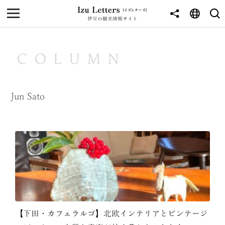
伊豆の観光情報サイト
MENU
TOP
COLUMN
NEWS
JOURNEY
Jun Sato
東伊豆
西伊豆
南伊豆
北伊豆
中伊豆
【下田・カフェラルゴ】北欧インテリアとビンテージ