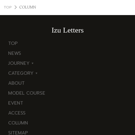
TOP
COLUMN
Izu Letters
TOP
NEWS
JOURNEY
CATEGORY
東
ABOUT
伊
海
MODEL COURSE
豆
岬
EVENT
西
温
ACCESS
伊
泉
COLUMN
豆
花
SITEMAP
南
池・