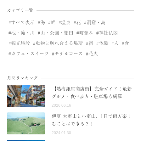
カテゴリ一覧
すべて表示
海
岬
温泉
花
洞窟・島
池・滝・川
山・公園・棚田
町並み
神社仏閣
観光施設
動物と触れ合える場所
宿
体験
人
食
カフェ・スイーツ
モデルコース
花火
月間ランキング
【熱海銀座商店街】完全ガイド！最新
グルメ・食べ歩き・駐車場も網羅
2026.06.16
伊豆 大室山と小室山、1日で両方楽し
むことはできる？！
2024.01.30