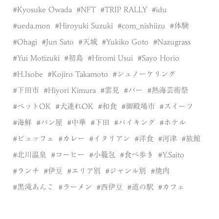
Kyosuke Owada
NFT
TRIP RALLY
idu
ueda.mon
Hiroyuki Suzuki
com_nishiizu
体験
Ohagi
Jun Sato
天城
Yukiko Goto
Nazugrass
Yui Motizuki
初島
Hiromi Usui
Sayo Horio
H.Isobe
Kojiro Takamoto
シュノーケリング
下田市
Hiyori Kimura
雲見
バー
熱海芸術祭
ペットOK
犬連れOK
和食
御殿場市
スイーツ
海鮮
パン屋
中華
下田
バイキング
ホテル
ビュッフェ
カレー
イタリアン
洋食
河津
旅館
北川温泉
コーヒー
小籠包
食べ歩き
Y.Saito
ランチ
伊豆
エリア別
ジャンル別
焼肉
黒滝あんこ
ラーメン
西伊豆
道の駅
カフェ