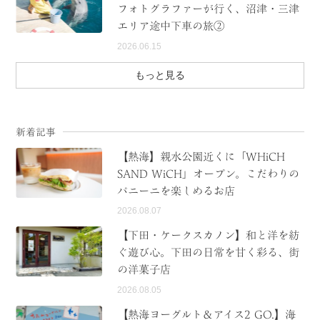
フォトグラファーが行く、沼津・三津
エリア途中下車の旅②
2026.06.15
もっと見る
新着記事
【熱海】親水公園近くに「WHiCH
SAND WiCH」オープン。こだわりの
パニーニを楽しめるお店
2026.08.07
【下田・ケークスカノン】和と洋を紡
ぐ遊び心。下田の日常を甘く彩る、街
の洋菓子店
2026.08.05
【熱海ヨーグルト＆アイス2 GO.】海