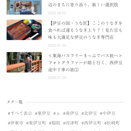
辺のまちに寄り添う、新しい選択肢
2026.08.03
【伊豆の国・うな匠】ここのうなぎを
食べれば運もうなぎ上り？！見た目も
味も大満足な伊豆のうなぎ専門店
2026.07.31
＜東海バスフリーきっぷでバス旅へ＞
フォトグラファーが娘と行く、西伊豆
途中下車の旅②
2026.07.29
タグ一覧
すべて表示
東伊豆
ｎ
南伊豆
北伊豆
中伊豆
伊東市
東伊豆町
稲取
河津町
西伊豆町
松崎町