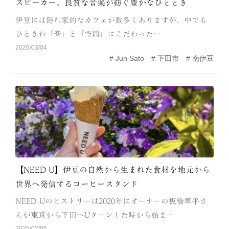
スピーカー、良質な音楽が紡ぐ豊かなひととき
CATEGORY
伊豆には隠れ家的なカフェが数多くありますが、中でも
海
岬
ひときわ「音」と「空間」にこだわった…
2026/03/04
温泉
花
Jun Sato
下田市
南伊豆
池・滝・川
山・公園・棚田
町並み
観光施設
動物と触れ合える場所
カフェ・スイーツ
神社仏閣
食
人
洞窟・島
【NEED U】伊豆の自然から生まれた食材を地元から
世界へ発信するコーヒースタンド
体験
宿
NEED Uのヒストリーは2020年にオーナーの板橋隼平さ
ABOUT
んが東京から下田へUターンした時から始ま…
2025/02/05