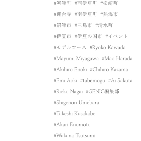
河津町
西伊豆町
松崎町
蓮台寺
南伊豆町
熱海市
沼津市
三島市
清水町
伊豆市
伊豆の国市
イベント
モデルコース
Ryoko Kawada
Mayumi Miyagawa
Mao Harada
Akihiro Enoki
Chihiro Kazama
Emi Aoki
tabemogu
Ai Sakuta
Rieko Nagai
GENIC編集部
Shigenori Umebara
Takeshi Kusakabe
Akari Enomoto
Wakana Tsutsumi