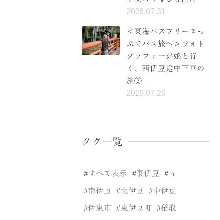
2026.07.31
＜東海バスフリーきっ
ぷでバス旅へ＞フォト
グラファーが娘と行
く、西伊豆途中下車の
旅②
2026.07.29
タグ一覧
すべて表示
東伊豆
ｎ
南伊豆
北伊豆
中伊豆
伊東市
東伊豆町
稲取