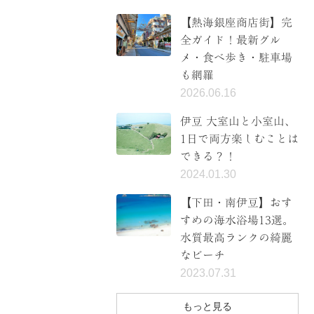
【熱海銀座商店街】完
全ガイド！最新グル
メ・食べ歩き・駐車場
も網羅
2026.06.16
伊豆 大室山と小室山、
1日で両方楽しむことは
できる？！
2024.01.30
【下田・南伊豆】おす
すめの海水浴場13選。
水質最高ランクの綺麗
なビーチ
2023.07.31
もっと見る