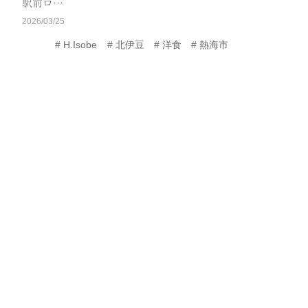
駅前ロ…
2026/03/25
H.Isobe
北伊豆
洋食
熱海市