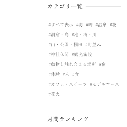
カテゴリ一覧
すべて表示
海
岬
温泉
花
洞窟・島
池・滝・川
山・公園・棚田
町並み
神社仏閣
観光施設
動物と触れ合える場所
宿
体験
人
食
カフェ・スイーツ
モデルコース
花火
月間ランキング