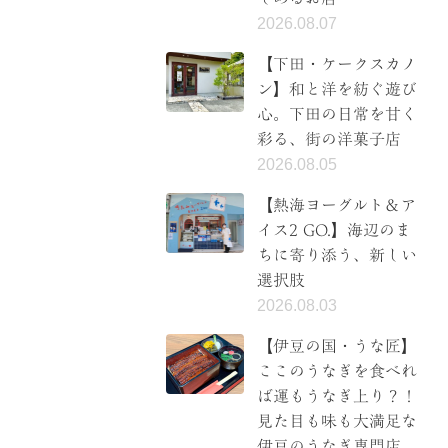
2026.08.07
【下田・ケークスカノ
ン】和と洋を紡ぐ遊び
心。下田の日常を甘く
彩る、街の洋菓子店
2026.08.05
【熱海ヨーグルト＆ア
イス2 GO.】海辺のま
ちに寄り添う、新しい
選択肢
2026.08.03
【伊豆の国・うな匠】
ここのうなぎを食べれ
ば運もうなぎ上り？！
見た目も味も大満足な
伊豆のうなぎ専門店