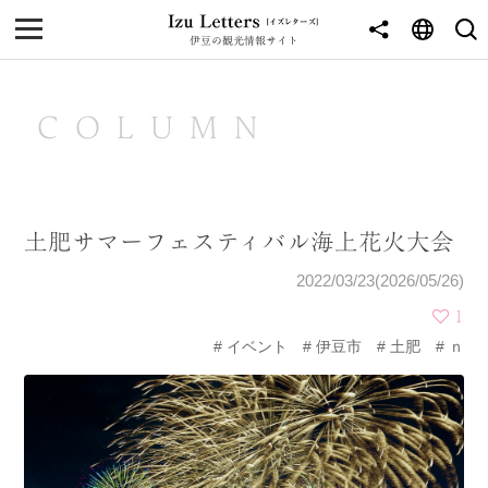
伊豆の観光情報サイト
MENU
TOP
COLUMN
NEWS
JOURNEY
土肥サマーフェスティバル海上花火大会
東伊豆
2022/03/23(2026/05/26)
西伊豆
1
イベント
伊豆市
土肥
ｎ
南伊豆
北伊豆
中伊豆