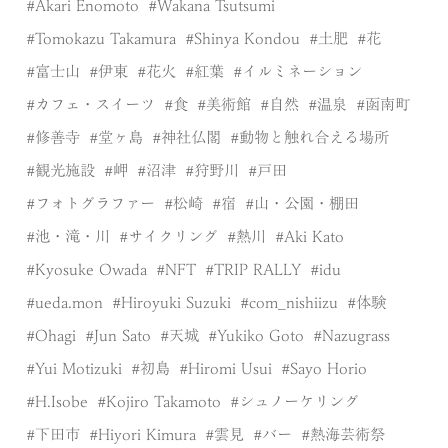
Akari Enomoto
Wakana Tsutsumi
Tomokazu Takamura
Shinya Kondou
土肥
花
富士山
伊東
花火
紅葉
イルミネーション
カフェ・スイーツ
食
美術館
自然
温泉
函南町
修善寺
堂ヶ島
神社仏閣
動物と触れ合える場所
観光施設
岬
沼津
狩野川
戸田
フォトグラファー
松崎
宿
山・公園・棚田
池・滝・川
サイクリング
熱川
Aki Kato
Kyosuke Owada
NFT
TRIP RALLY
idu
ueda.mon
Hiroyuki Suzuki
com_nishiizu
体験
Ohagi
Jun Sato
天城
Yukiko Goto
Nazugrass
Yui Motizuki
初島
Hiromi Usui
Sayo Horio
H.Isobe
Kojiro Takamoto
シュノーケリング
下田市
Hiyori Kimura
雲見
バー
熱海芸術祭