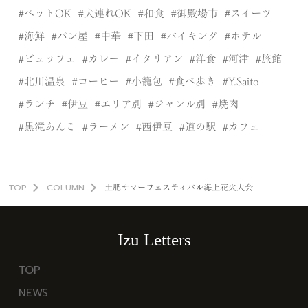
ペットOK
犬連れOK
和食
御殿場市
スイーツ
海鮮
パン屋
中華
下田
バイキング
ホテル
ビュッフェ
カレー
イタリアン
洋食
河津
旅館
北川温泉
コーヒー
小籠包
食べ歩き
Y.Saito
ランチ
伊豆
エリア別
ジャンル別
焼肉
黒滝あんこ
ラーメン
西伊豆
道の駅
カフェ
TOP
COLUMN
土肥サマーフェスティバル海上花火大会
Izu Letters
TOP
NEWS