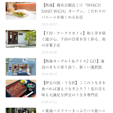
【熱海】親水公園近くに「WHiCH
SAND WiCH」オープン。こだわりの
パニーニを楽しめるお店
2026.08.07
【下田・ケークスカノン】和と洋を紡
ぐ遊び心。下田の日常を甘く彩る、街
の洋菓子店
2026.08.05
【熱海ヨーグルト＆アイス2 GO.】海
辺のまちに寄り添う、新しい選択肢
2026.08.03
【伊豆の国・うな匠】ここのうなぎを
食べれば運もうなぎ上り？！見た目も
味も大満足な伊豆のうなぎ専門店
2026.07.31
＜東海バスフリーきっぷでバス旅へ＞