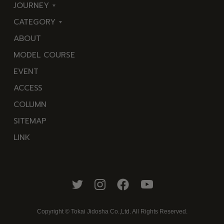
JOURNEY
CATEGORY
東
ABOUT
伊
海
MODEL COURSE
豆
岬
EVENT
西
温
ACCESS
伊
泉
COLUMN
豆
花
SITEMAP
南
池・
LINK
伊
滝・
豆
川
北
山・
伊
公
豆
園・
Copyright © Tokai Jidosha Co.,Ltd. All Rights Reserved.
中
棚