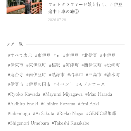
フォトグラファーが娘と行く、西伊豆
途中下車の旅②
2026.07.29
タグ一覧
すべて表示
東伊豆
ｎ
南伊豆
北伊豆
中伊豆
伊東市
東伊豆町
稲取
河津町
西伊豆町
松崎町
蓮台寺
南伊豆町
熱海市
沼津市
三島市
清水町
伊豆市
伊豆の国市
イベント
モデルコース
Ryoko Kawada
Mayumi Miyagawa
Mao Harada
Akihiro Enoki
Chihiro Kazama
Emi Aoki
tabemogu
Ai Sakuta
Rieko Nagai
GENIC編集部
Shigenori Umebara
Takeshi Kusakabe