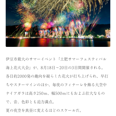
CATEGORY
海
岬
温泉
花
池・滝・川
山・公園・棚田
町並み
観光施設
伊豆市最大のサマーイベント「土肥サマーフェスティバル
動物と触れ合える場所
カフェ・スイーツ
海上花火大会」が、8月18日～20日の3日間開催される。
神社仏閣
食
各日約2000発の趣向を凝らした花火が打ち上げられ、早打
ちやスターマインのほか、毎夜のフィナーレを飾る大空中
人
洞窟・島
ナイアガラは高さ250ｍ、幅500ｍにもおよぶ壮大なもの
体験
宿
で、音、色彩とも迫力満点。
ABOUT
夏の夜空を真昼に変えるほどのスケールだ。