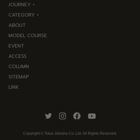
CATEGORY
JOURNEY
CATEGORY
東
海
岬
ABOUT
伊
海
温泉
花
MODEL COURSE
豆
岬
EVENT
西
温
池・滝・川
山・公園・棚田
ACCESS
伊
泉
町並み
観光施設
COLUMN
豆
花
動物と触れ合える場所
カフェ・スイーツ
SITEMAP
南
池・
LINK
伊
滝・
神社仏閣
食
豆
川
人
洞窟・島
北
山・
体験
宿
伊
公
豆
園・
ABOUT
Copyright © Tokai Jidosha Co.,Ltd. All Rights Reserved.
中
棚