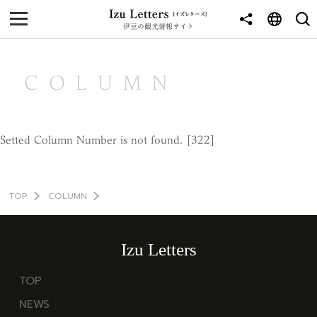
伊豆の観光情報サイト
MENU
TOP
COLUMN
NEWS
JOURNEY
Setted Column Number is not found. [322]
東伊豆
西伊豆
TOP
COLUMN
南伊豆
Izu Letters
北伊豆
TOP
中伊豆
NEWS