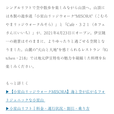
シングルリフトで空中散歩を楽しみながら山頂へ。山頂に
は木製の遊歩道「小室山リッジウォーク“MISORA”（こむろ
やまリッジウォークみそら）」と「Café・３２１（カフェ
さんにいいち）」が、2021年4月23日にオープン。伊豆随
一の絶景はそのままに、よりゆったりと過ごせる空間とな
りました。山麓の”火山と大地”を感じられるレストラン「Ki
tchen・218」では地元伊豆特有の魅力を凝縮した料理をお
楽しみください。
もっと詳しく
▶【小室山リッジウォークMISORA】海と空が広がるフォ
トジェニックな小室山
▶小室山リフト｜料金・運行状況・割引・乗り方