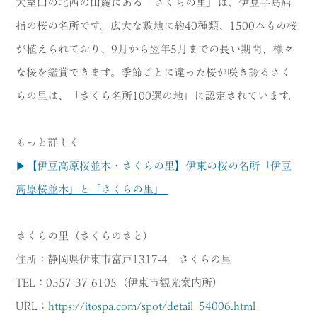
大室山の北西の山麓にある「さくらの里」は、伊豆半島屈
指の桜の名所です。広大な敷地に約40種類、1500本もの桜
が植えられており、9月から翌年5月までの長い期間、様々
な桜を鑑賞できます。季節ごとに違った桜が咲き誇るさく
らの里は、「さくら名所100選の地」に認定されています。
もっと詳しく
▶【伊豆高原桜並木・さくらの里】伊東の桜の名所「伊豆
高原桜並木」と「さくらの里」
さくらの里（さくらのさと）
住所：静岡県伊東市富戸1317-4 さくらの里
TEL：0557-37-6105（伊東市観光案内所）
URL：
https://itospa.com/spot/detail_54006.html