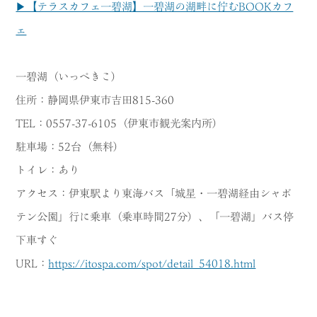
▶【テラスカフェ一碧湖】一碧湖の湖畔に佇むBOOKカフ
ェ
一碧湖（いっぺきこ）
住所：静岡県伊東市吉田815-360
TEL：0557-37-6105（伊東市観光案内所）
駐車場：52台（無料）
トイレ：あり
アクセス：伊東駅より東海バス「城星・一碧湖経由シャボ
テン公園」行に乗車（乗車時間27分）、「一碧湖」バス停
下車すぐ
URL：
https://itospa.com/spot/detail_54018.html