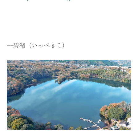
一碧湖（いっぺきこ）