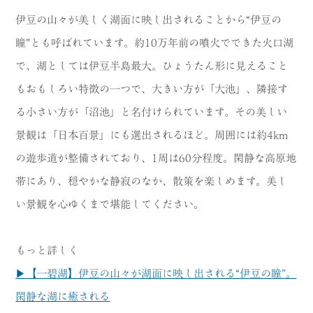
伊豆の山々が美しく湖面に映し出されることから“伊豆の
瞳”とも呼ばれています。約10万年前の噴火でできた火口湖
で、湖としては伊豆半島最大。ひょうたん形に見えること
もおもしろい特徴の一つで、大きい方が「大池」、隣接す
る小さい方が「沼池」と名付けられています。その美しい
景観は「日本百景」にも選出されるほど。周囲には約4km
の遊歩道が整備されており、1周は60分程度。閑静な高原地
帯にあり、穏やかな静寂のなか、散策を楽しめます。美し
い景観を心ゆくまで堪能してください。
もっと詳しく
▶【一碧湖】伊豆の山々が湖面に映し出される“伊豆の瞳”。
閑静な湖に癒される