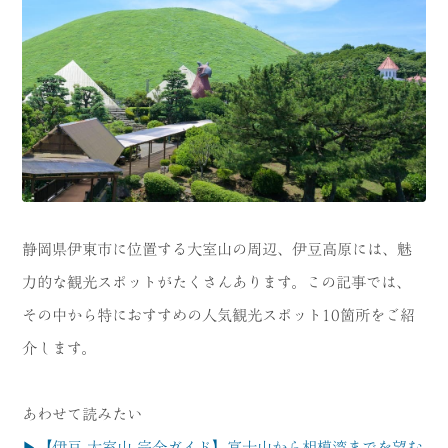
CATEGORY
海
岬
温泉
花
池・滝・川
山・公園・棚田
町並み
観光施設
動物と触れ合える場所
カフェ・スイーツ
静岡県伊東市に位置する大室山の周辺、伊豆高原には、魅
力的な観光スポットがたくさんあります。この記事では、
神社仏閣
食
その中から特におすすめの人気観光スポット10箇所をご紹
人
洞窟・島
介します。
体験
宿
あわせて読みたい
ABOUT
▶【伊豆 大室山 完全ガイド】富士山から相模湾までを望む