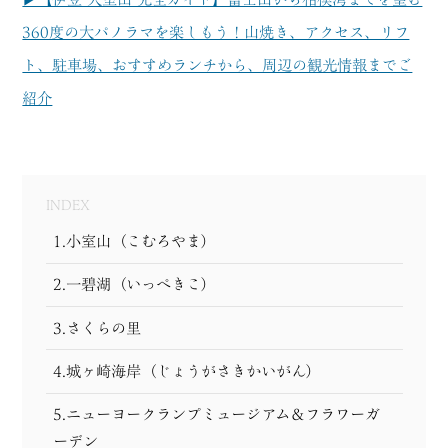
MODEL COURSE
360度の大パノラマを楽しもう！山焼き、アクセス、リフ
ト、駐車場、おすすめランチから、周辺の観光情報までご
EVENT
紹介
ACCESS
COLUMN
INDEX
LINK
1.小室山（こむろやま）
2.一碧湖（いっぺきこ）
3.さくらの里
4.城ヶ崎海岸（じょうがさきかいがん）
5.ニューヨークランプミュージアム＆フラワーガ
ーデン