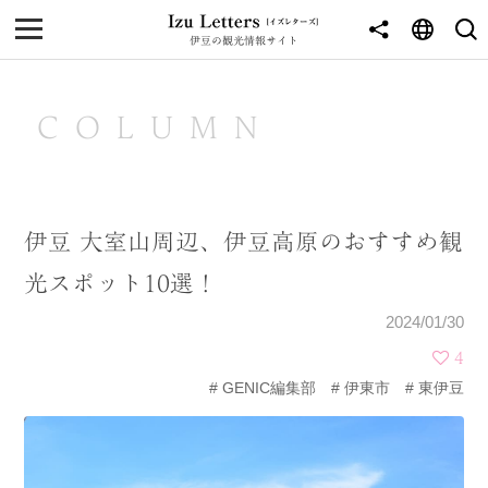
伊豆の観光情報サイト
MENU
TOP
COLUMN
NEWS
JOURNEY
伊豆 大室山周辺、伊豆高原のおすすめ観
東伊豆
光スポット10選！
西伊豆
2024/01/30
南伊豆
4
GENIC編集部
伊東市
東伊豆
北伊豆
中伊豆