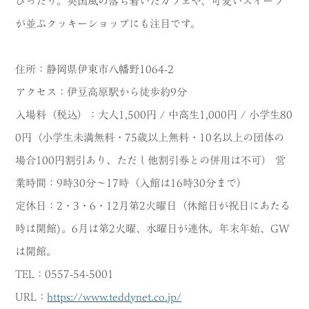
ぴったり。英国風の落ち着いたカフェや、可愛いスイーツ
が並ぶクッキーショップにも注目です。
住所：静岡県伊東市八幡野1064-2
アクセス：伊豆高原駅から徒歩約9分
入場料（税込）：大人1,500円 / 中高生1,000円 / 小学生80
0円（小学生未満無料・75歳以上無料・10名以上の団体の
場合100円割引あり、ただし他割引券との併用は不可） 営
業時間：9時30分〜17時（入館は16時30分まで）
定休日：2・3・6・12月第2火曜日（休館日が祝日にあたる
時は開館)。6月は第2火曜、水曜日が連休。年末年始、GW
は開館。
TEL：0557-54-5001
URL：
https://www.teddynet.co.jp/