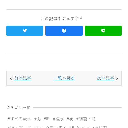
前の記事
一覧へ戻る
次の記事
カテゴリ一覧
すべて表示
海
岬
温泉
花
洞窟・島
池・滝・川
山・公園・棚田
町並み
神社仏閣