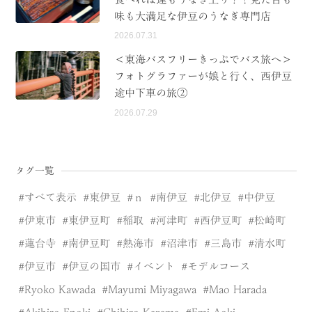
味も大満足な伊豆のうなぎ専門店
2026.07.31
＜東海バスフリーきっぷでバス旅へ＞
フォトグラファーが娘と行く、西伊豆
途中下車の旅②
2026.07.29
タグ一覧
すべて表示
東伊豆
ｎ
南伊豆
北伊豆
中伊豆
伊東市
東伊豆町
稲取
河津町
西伊豆町
松崎町
蓮台寺
南伊豆町
熱海市
沼津市
三島市
清水町
伊豆市
伊豆の国市
イベント
モデルコース
Ryoko Kawada
Mayumi Miyagawa
Mao Harada