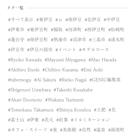
タグ一覧
すべて表示
東伊豆
ｎ
南伊豆
北伊豆
中伊豆
伊東市
東伊豆町
稲取
河津町
西伊豆町
松崎町
蓮台寺
南伊豆町
熱海市
沼津市
三島市
清水町
伊豆市
伊豆の国市
イベント
モデルコース
Ryoko Kawada
Mayumi Miyagawa
Mao Harada
Akihiro Enoki
Chihiro Kazama
Emi Aoki
tabemogu
Ai Sakuta
Rieko Nagai
GENIC編集部
Shigenori Umebara
Takeshi Kusakabe
Akari Enomoto
Wakana Tsutsumi
Tomokazu Takamura
Shinya Kondou
土肥
花
富士山
伊東
花火
紅葉
イルミネーション
カフェ・スイーツ
食
美術館
自然
温泉
函南町