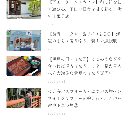
【下田・ケークスカノン】和と洋を紡
ぐ遊び心。下田の日常を甘く彩る、街
の洋菓子店
2026.08.05
【熱海ヨーグルト＆アイス2 GO.】海
辺のまちに寄り添う、新しい選択肢
2026.08.03
【伊豆の国・うな匠】ここのうなぎを
食べれば運もうなぎ上り？！見た目も
味も大満足な伊豆のうなぎ専門店
2026.07.31
＜東海バスフリーきっぷでバス旅へ＞
フォトグラファーが娘と行く、西伊豆
途中下車の旅②
2026.07.29