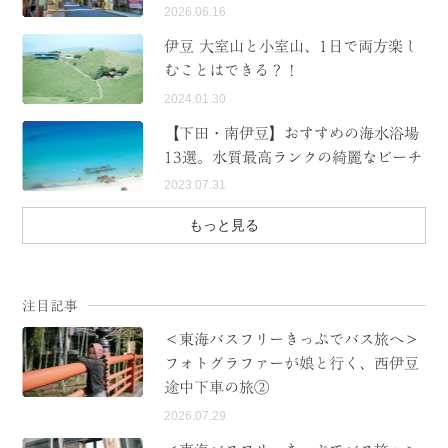
2026.06.16
伊豆 大室山と小室山、1日で両方楽し
むことはできる？！
2024.01.30
【下田・南伊豆】おすすめの海水浴場
13選。水質最高ランクの綺麗なビーチ
2023.07.31
もっと見る
注目記事
＜東海バスフリーきっぷでバス旅へ＞
フォトグラファーが娘と行く、西伊豆
途中下車の旅②
2026.07.29