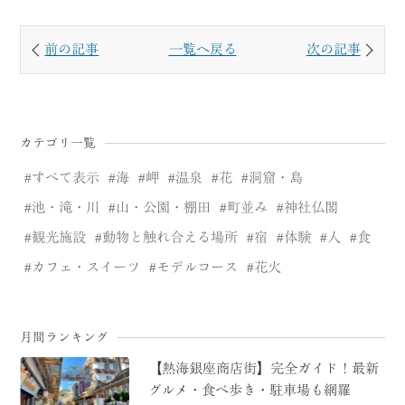
前の記事
一覧へ戻る
次の記事
カテゴリ一覧
すべて表示
海
岬
温泉
花
洞窟・島
池・滝・川
山・公園・棚田
町並み
神社仏閣
観光施設
動物と触れ合える場所
宿
体験
人
食
カフェ・スイーツ
モデルコース
花火
月間ランキング
【熱海銀座商店街】完全ガイド！最新
グルメ・食べ歩き・駐車場も網羅