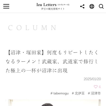
伊豆の観光情報サイト
MENU
TOP
COLUMN
NEWS
JOURNEY
【沼津・塚田家】何度もリピートしたく
東伊豆
なるラーメン！武蔵家、武道家で修行し
西伊豆
た極上の一杯が沼津に出現
南伊豆
2025/01/20
北伊豆
4
tabemogu
北伊豆
沼津市
中伊豆