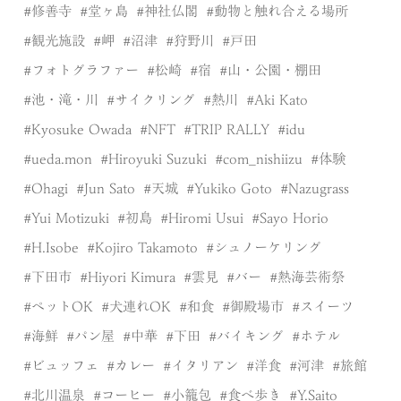
修善寺
堂ヶ島
神社仏閣
動物と触れ合える場所
観光施設
岬
沼津
狩野川
戸田
フォトグラファー
松崎
宿
山・公園・棚田
池・滝・川
サイクリング
熱川
Aki Kato
Kyosuke Owada
NFT
TRIP RALLY
idu
ueda.mon
Hiroyuki Suzuki
com_nishiizu
体験
Ohagi
Jun Sato
天城
Yukiko Goto
Nazugrass
Yui Motizuki
初島
Hiromi Usui
Sayo Horio
H.Isobe
Kojiro Takamoto
シュノーケリング
下田市
Hiyori Kimura
雲見
バー
熱海芸術祭
ペットOK
犬連れOK
和食
御殿場市
スイーツ
海鮮
パン屋
中華
下田
バイキング
ホテル
ビュッフェ
カレー
イタリアン
洋食
河津
旅館
北川温泉
コーヒー
小籠包
食べ歩き
Y.Saito