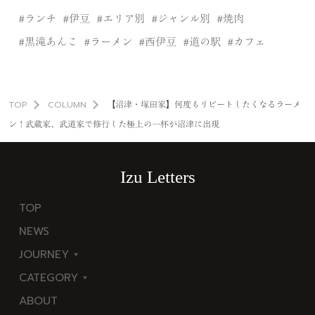
ランチ
伊豆
エリア別
ジャンル別
焼肉
黒滝あんこ
ラーメン
西伊豆
道の駅
カフェ
TOP
COLUMN
【沼津・塚田家】何度もリピートしたくなるラーメ
ン！武蔵家、武道家で修行した極上の一杯が沼津に出現
Izu Letters
TOP
NEWS
JOURNEY
CATEGORY
東
ABOUT
伊
海