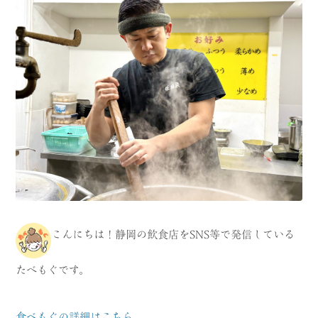
CATEGORY
海
岬
温泉
花
池・滝・川
山・公園・棚田
町並み
観光施設
動物と触れ合える場所
カフェ・スイーツ
神社仏閣
食
人
洞窟・島
こんにちは！静岡の飲食店をSNS等で発信している
体験
宿
たべもぐです。
ABOUT
食べもぐの詳細はこちら