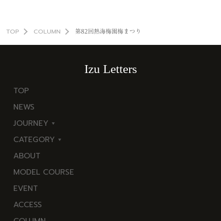
TOP
COLUMN
第82回熱海梅園梅まつり
Izu Letters
TOP
NEWS
JOURNEY
CATEGORY
東
ABOUT
伊
海
MODEL COURSE
豆
岬
EVENT
西
温
ACCESS
伊
泉
COLUMN
豆
花