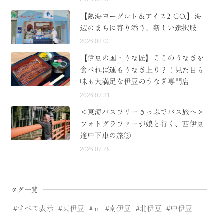
【熱海ヨーグルト＆アイス2 GO.】海
辺のまちに寄り添う、新しい選択肢
2026.08.03
【伊豆の国・うな匠】ここのうなぎを
食べれば運もうなぎ上り？！見た目も
味も大満足な伊豆のうなぎ専門店
2026.07.31
＜東海バスフリーきっぷでバス旅へ＞
フォトグラファーが娘と行く、西伊豆
途中下車の旅②
2026.07.29
タグ一覧
すべて表示
東伊豆
ｎ
南伊豆
北伊豆
中伊豆