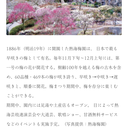
CATEGORY
海
岬
温泉
花
池・滝・川
山・公園・棚田
1886年（明治19年）に開園した熱海梅園は、 日本で最も
町並み
観光施設
早咲きの梅として有名。毎年11月下旬～12月上旬には、第
一号の梅の花が開花する。樹齢100年を越える梅の古木を含
動物と触れ合える場所
カフェ・スイーツ
め、60品種・469本の梅が咲き誇り、早咲き→中咲き→遅
神社仏閣
食
咲きと、順番に開花。梅まつり期間中、梅を存分に楽しむ
人
洞窟・島
ことができる。
期間中、園内には足湯や土産店もオープン。 日によって熱
体験
宿
海芸妓連演芸会や大道芸、歌唱ショー、甘酒無料サービス
ABOUT
などのイベントも実施予定。（写真提供：熱海梅園）