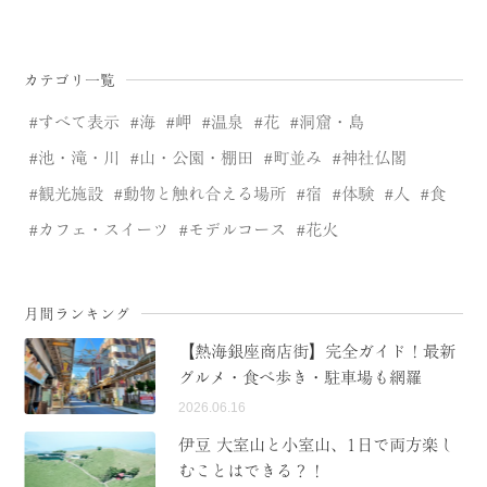
カテゴリ一覧
すべて表示
海
岬
温泉
花
洞窟・島
池・滝・川
山・公園・棚田
町並み
神社仏閣
観光施設
動物と触れ合える場所
宿
体験
人
食
カフェ・スイーツ
モデルコース
花火
月間ランキング
【熱海銀座商店街】完全ガイド！最新
グルメ・食べ歩き・駐車場も網羅
2026.06.16
伊豆 大室山と小室山、1日で両方楽し
むことはできる？！