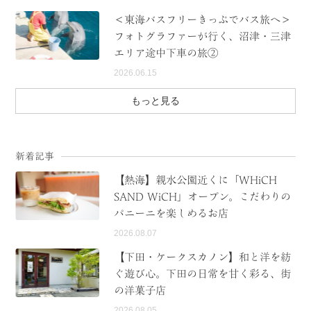
＜東海バスフリーきっぷでバス旅へ＞
フォトグラファーが行く、沼津・三津
エリア途中下車の旅②
2026.06.15
もっと見る
新着記事
【熱海】親水公園近くに「WHiCH
SAND WiCH」オープン。こだわりの
パニーニを楽しめるお店
2026.08.07
【下田・ケークスカノン】和と洋を紡
ぐ遊び心。下田の日常を甘く彩る、街
の洋菓子店
2026.08.05