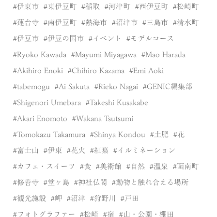
伊東市
東伊豆町
稲取
河津町
西伊豆町
松崎町
蓮台寺
南伊豆町
熱海市
沼津市
三島市
清水町
伊豆市
伊豆の国市
イベント
モデルコース
Ryoko Kawada
Mayumi Miyagawa
Mao Harada
Akihiro Enoki
Chihiro Kazama
Emi Aoki
tabemogu
Ai Sakuta
Rieko Nagai
GENIC編集部
Shigenori Umebara
Takeshi Kusakabe
Akari Enomoto
Wakana Tsutsumi
Tomokazu Takamura
Shinya Kondou
土肥
花
富士山
伊東
花火
紅葉
イルミネーション
カフェ・スイーツ
食
美術館
自然
温泉
函南町
修善寺
堂ヶ島
神社仏閣
動物と触れ合える場所
観光施設
岬
沼津
狩野川
戸田
フォトグラファー
松崎
宿
山・公園・棚田