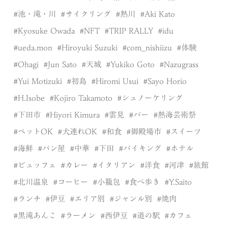
池・滝・川
サイクリング
熱川
Aki Kato
Kyosuke Owada
NFT
TRIP RALLY
idu
ueda.mon
Hiroyuki Suzuki
com_nishiizu
体験
Ohagi
Jun Sato
天城
Yukiko Goto
Nazugrass
Yui Motizuki
初島
Hiromi Usui
Sayo Horio
H.Isobe
Kojiro Takamoto
シュノーケリング
下田市
Hiyori Kimura
雲見
バー
熱海芸術祭
ペットOK
犬連れOK
和食
御殿場市
スイーツ
海鮮
パン屋
中華
下田
バイキング
ホテル
ビュッフェ
カレー
イタリアン
洋食
河津
旅館
北川温泉
コーヒー
小籠包
食べ歩き
Y.Saito
ランチ
伊豆
エリア別
ジャンル別
焼肉
黒滝あんこ
ラーメン
西伊豆
道の駅
カフェ