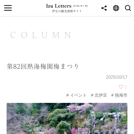
伊豆の観光情報サイト
MENU
TOP
COLUMN
NEWS
JOURNEY
第82回熱海梅園梅まつり
東伊豆
2025/10/17
西伊豆
1
イベント
北伊豆
熱海市
南伊豆
北伊豆
中伊豆