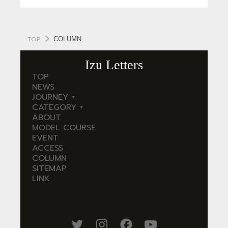
CATEGORY
海
岬
TOP
COLUMN
温泉
花
Izu Letters
池・滝・川
山・公園・棚田
TOP
NEWS
町並み
観光施設
JOURNEY
CATEGORY
東
動物と触れ合える場所
カフェ・スイーツ
ABOUT
伊
海
神社仏閣
食
MODEL COURSE
豆
岬
EVENT
西
温
人
洞窟・島
ACCESS
伊
泉
COLUMN
豆
花
体験
宿
SITEMAP
南
池・
LINK
伊
滝・
ABOUT
豆
川
MODEL COURSE
北
山・
伊
公
EVENT
豆
園・