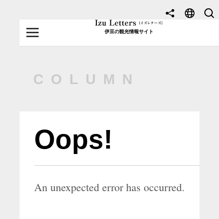
伊豆の観光情報サイト
MENU
TOP
NEWS
COLUMN
JOURNEY
東伊豆
Oops!
西伊豆
南伊豆
An unexpected error has occurred.
北伊豆
中伊豆