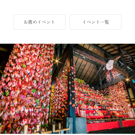
CATEGORY
海
岬
お薦めイベント
イベント一覧
温泉
花
池・滝
山・公園・棚田
町並み
観光施設
動物と触れ合える場所
カフェ・スイーツ
神社仏閣
食
人
洞窟・島
体験
宿
ABOUT