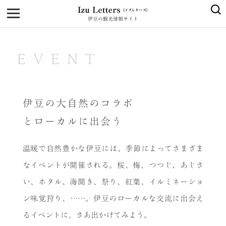
伊豆の観光情報サイト
MENU
TOP
EVENT
NEWS
JOURNEY
伊豆の大自然のコラボ
東伊豆
とローカルに出会う
西伊豆
温暖で自然豊かな伊豆には、季節によってさまざま
南伊豆
なイベントが開催される。桜、梅、つつじ、あじさ
い、ホタル、海開き、祭り、紅葉、イルミネーショ
北伊豆
ン味覚狩り、……。伊豆のローカルな交流に出会え
中伊豆
るイベントに、さあ出かけてみよう。