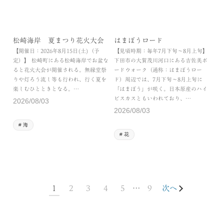
松崎海岸 夏まつり花火大会
はまぼうロード
【開催日：2026年8月15日(土)（予
【見頃時期：毎年7月下旬～8月上旬】
定）】 松崎町にある松崎海岸でお盆な
下田市の大賀茂川河口にある吉佐美ボ
ると花火大会が開催される。無縁堂祭
ードウォーク（通称：はまぼうロー
りや灯ろう流し等も行われ、行く夏を
ド）周辺では、7月下旬～8月上旬に
楽しむひとときとなる。…
「はまぼう」が咲く。日本原産のハイ
ビスカスともいわれており、…
2026/08/03
2026/08/03
海
花
1
2
3
4
5
…
9
次へ