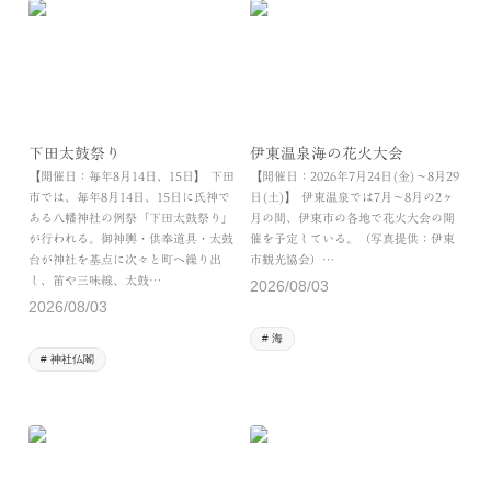
下田太鼓祭り
伊東温泉海の花火大会
【開催日：毎年8月14日、15日】 下田
【開催日：2026年7月24日(金)～8月29
市では、毎年8月14日、15日に氏神で
日(土)】 伊東温泉では7月～8月の2ヶ
ある八幡神社の例祭「下田太鼓祭り」
月の間、伊東市の各地で花火大会の開
が行われる。御神輿・供奉道具・太鼓
催を予定している。（写真提供：伊東
台が神社を基点に次々と町へ繰り出
市観光協会）…
し、笛や三味線、太鼓…
2026/08/03
2026/08/03
海
神社仏閣