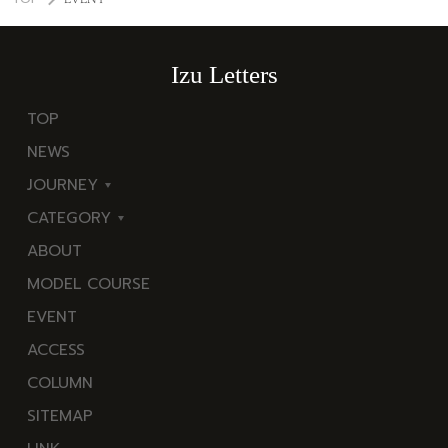
Izu Letters
TOP
NEWS
JOURNEY
CATEGORY
東
ABOUT
伊
海
MODEL COURSE
豆
岬
EVENT
西
温
ACCESS
伊
泉
COLUMN
豆
花
SITEMAP
南
池・