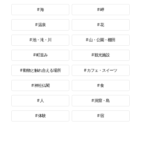
海
岬
温泉
花
池・滝・川
山・公園・棚田
町並み
観光施設
動物と触れ合える場所
カフェ・スイーツ
神社仏閣
食
人
洞窟・島
体験
宿