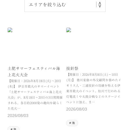
土肥サマーフェスティバル海
按針祭
上花火大会
【開催日：2026年8月8日(土)～10日
(月)】 徳川家康の外交顧問を務めたイ
【開催日：2026年8月18日(火)～20日
ギリス人・三浦按針の功績を称える伊
(木)】 伊豆市最大のサマーイベント
東市最大のイベント。松川で行われる
「土肥サマーフェスティバル海上花火
灯篭流しや太鼓合戦などのステージイ
大会」が、8月18日～20日の3日間開催
ベントに加え、ま…
される。各日約2000発の趣向を凝らし
た花火…
2026/08/03
2026/08/03
海
海