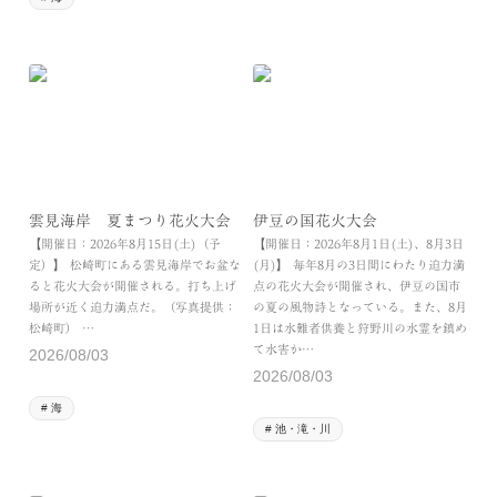
雲見海岸 夏まつり花火大会
伊豆の国花火大会
【開催日：2026年8月15日(土)（予
【開催日：2026年8月1日(土)、8月3日
定）】 松崎町にある雲見海岸でお盆な
(月)】 毎年8月の3日間にわたり迫力満
ると花火大会が開催される。打ち上げ
点の花火大会が開催され、伊豆の国市
場所が近く迫力満点だ。（写真提供：
の夏の風物詩となっている。また、8月
松崎町） …
1日は水難者供養と狩野川の水霊を鎮め
て水害か…
2026/08/03
2026/08/03
海
池・滝・川