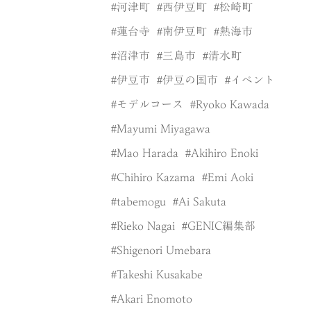
河津町
西伊豆町
松崎町
蓮台寺
南伊豆町
熱海市
沼津市
三島市
清水町
伊豆市
伊豆の国市
イベント
モデルコース
Ryoko Kawada
Mayumi Miyagawa
Mao Harada
Akihiro Enoki
Chihiro Kazama
Emi Aoki
tabemogu
Ai Sakuta
Rieko Nagai
GENIC編集部
Shigenori Umebara
Takeshi Kusakabe
Akari Enomoto