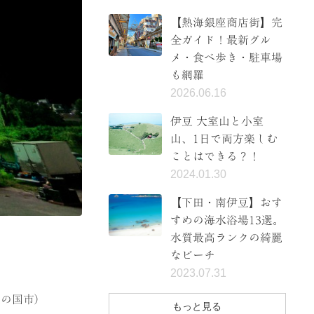
【熱海銀座商店街】完
全ガイド！最新グル
メ・食べ歩き・駐車場
も網羅
2026.06.16
伊豆 大室山と小室
山、1日で両方楽しむ
ことはできる？！
2024.01.30
【下田・南伊豆】おす
すめの海水浴場13選。
水質最高ランクの綺麗
なビーチ
2023.07.31
豆の国市）
もっと見る