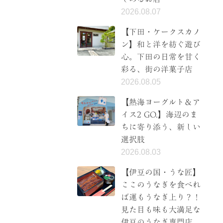
2026.08.07
【下田・ケークスカノ
ン】和と洋を紡ぐ遊び
心。下田の日常を甘く
彩る、街の洋菓子店
2026.08.05
【熱海ヨーグルト＆ア
イス2 GO.】海辺のま
ちに寄り添う、新しい
選択肢
2026.08.03
【伊豆の国・うな匠】
ここのうなぎを食べれ
ば運もうなぎ上り？！
見た目も味も大満足な
伊豆のうなぎ専門店