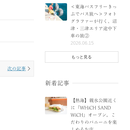
＜東海バスフリーきっ
ぷでバス旅へ＞フォト
グラファーが行く、沼
津・三津エリア途中下
車の旅②
2026.06.15
もっと見る
次の記事
新着記事
【熱海】親水公園近く
に「WHiCH SAND
WiCH」オープン。こ
だわりのパニーニを楽
しめるお店