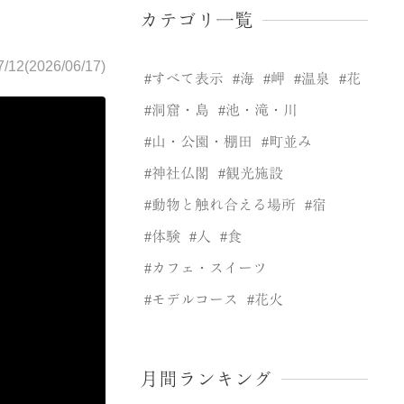
カテゴリ一覧
7/12(2026/06/17)
すべて表示
海
岬
温泉
花
洞窟・島
池・滝・川
山・公園・棚田
町並み
神社仏閣
観光施設
動物と触れ合える場所
宿
体験
人
食
カフェ・スイーツ
モデルコース
花火
月間ランキング