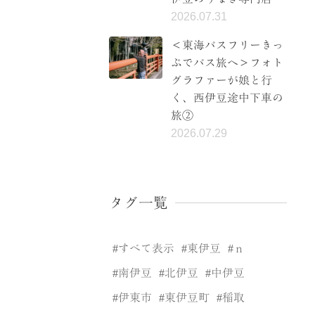
2026.07.31
＜東海バスフリーきっ
ぷでバス旅へ＞フォト
グラファーが娘と行
く、西伊豆途中下車の
旅②
2026.07.29
タグ一覧
すべて表示
東伊豆
ｎ
南伊豆
北伊豆
中伊豆
伊東市
東伊豆町
稲取