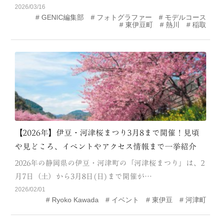
2026/03/16
MODEL COURSE
GENIC編集部
フォトグラファー
モデルコース
東伊豆町
熱川
稲取
EVENT
ACCESS
COLUMN
LINK
【2026年】伊豆・河津桜まつり3月8まで開催！見頃
や見どころ、イベントやアクセス情報まで一挙紹介
2026年の静岡県の伊豆・河津町の「河津桜まつり」は、2
月7日（土）から3月8日(日)まで開催が…
2026/02/01
Ryoko Kawada
イベント
東伊豆
河津町