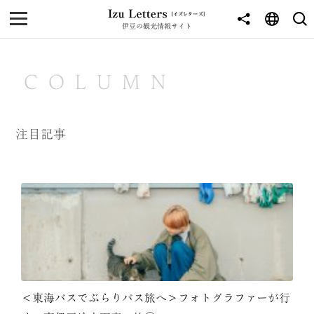
伊豆の観光情報サイト
MENU
TOP
COLUMN
NEWS
JOURNEY
注目記事
東伊豆
西伊豆
南伊豆
北伊豆
中伊豆
＜東海バスでぶらりバス旅へ＞フォトグラファーが行