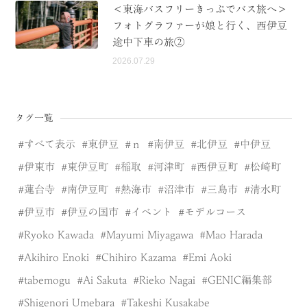
＜東海バスフリーきっぷでバス旅へ＞
フォトグラファーが娘と行く、西伊豆
途中下車の旅②
2026.07.29
タグ一覧
すべて表示
東伊豆
ｎ
南伊豆
北伊豆
中伊豆
伊東市
東伊豆町
稲取
河津町
西伊豆町
松崎町
蓮台寺
南伊豆町
熱海市
沼津市
三島市
清水町
伊豆市
伊豆の国市
イベント
モデルコース
Ryoko Kawada
Mayumi Miyagawa
Mao Harada
Akihiro Enoki
Chihiro Kazama
Emi Aoki
tabemogu
Ai Sakuta
Rieko Nagai
GENIC編集部
Shigenori Umebara
Takeshi Kusakabe