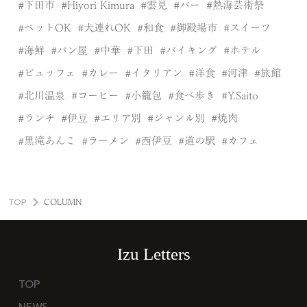
下田市
Hiyori Kimura
雲見
バー
熱海芸術祭
ペットOK
犬連れOK
和食
御殿場市
スイーツ
海鮮
パン屋
中華
下田
バイキング
ホテル
ビュッフェ
カレー
イタリアン
洋食
河津
旅館
北川温泉
コーヒー
小籠包
食べ歩き
Y.Saito
ランチ
伊豆
エリア別
ジャンル別
焼肉
黒滝あんこ
ラーメン
西伊豆
道の駅
カフェ
TOP
COLUMN
Izu Letters
TOP
NEWS