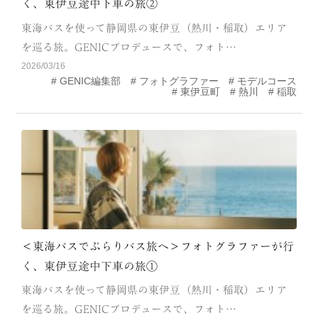
く、東伊豆途中下車の旅②
CATEGORY
東海バスを使って静岡県の東伊豆（熱川・稲取）エリア
海
岬
を巡る旅。GENICプロデュースで、フォト…
2026/03/16
温泉
花
GENIC編集部
フォトグラファー
モデルコース
東伊豆町
熱川
稲取
池・滝・川
山・公園・棚田
町並み
観光施設
動物と触れ合える場所
カフェ・スイーツ
神社仏閣
食
人
洞窟・島
＜東海バスでぶらりバス旅へ＞フォトグラファーが行
体験
宿
く、東伊豆途中下車の旅①
東海バスを使って静岡県の東伊豆（熱川・稲取）エリア
ABOUT
を巡る旅。GENICプロデュースで、フォト…