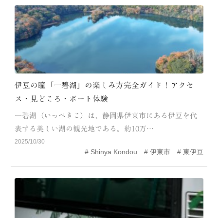
伊豆の瞳「一碧湖」の楽しみ方完全ガイド！アクセ
ス・見どころ・ボート体験
一碧湖（いっぺきこ）は、静岡県伊東市にある伊豆を代
表する美しい湖の観光地である。約10万…
2025/10/30
Shinya Kondou
伊東市
東伊豆