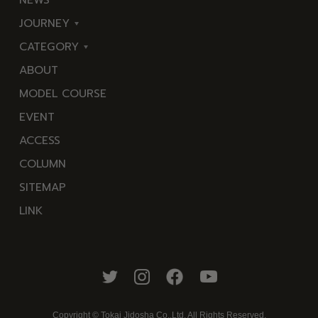
JOURNEY
CATEGORY
東
ABOUT
伊
海
MODEL COURSE
豆
岬
EVENT
西
温
ACCESS
伊
泉
COLUMN
豆
花
SITEMAP
南
池・
LINK
伊
滝・
豆
川
北
山・
伊
公
豆
園・
Copyright © Tokai Jidosha Co.,Ltd. All Rights Reserved.