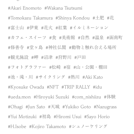
Akari Enomoto
Wakana Tsutsumi
Tomokazu Takamura
Shinya Kondou
土肥
花
富士山
伊東
花火
紅葉
イルミネーション
カフェ・スイーツ
食
美術館
自然
温泉
函南町
修善寺
堂ヶ島
神社仏閣
動物と触れ合える場所
観光施設
岬
沼津
狩野川
戸田
フォトグラファー
松崎
宿
山・公園・棚田
池・滝・川
サイクリング
熱川
Aki Kato
Kyosuke Owada
NFT
TRIP RALLY
idu
ueda.mon
Hiroyuki Suzuki
com_nishiizu
体験
Ohagi
Jun Sato
天城
Yukiko Goto
Nazugrass
Yui Motizuki
初島
Hiromi Usui
Sayo Horio
H.Isobe
Kojiro Takamoto
シュノーケリング