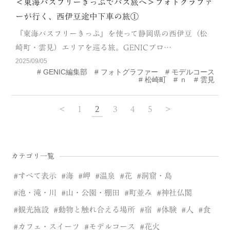
＜東海バスフリーきっぷでバス旅へ＞フォトグラファ
ーが行く、西伊豆途中下車の旅①
『東海バスフリーきっぷ』を使って静岡県の西伊豆（松
崎町・雲見）エリアを巡る旅。GENICプロ…
2025/09/05
GENIC編集部
フォトグラファー
モデルコース
松崎町
ｎ
雲見
<
1
2
3
4
5
>
カテゴリ一覧
すべて表示
海
岬
温泉
花
洞窟・島
池・滝・川
山・公園・棚田
町並み
神社仏閣
観光施設
動物と触れ合える場所
宿
体験
人
食
カフェ・スイーツ
モデルコース
花火