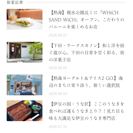
新着記事
【熱海】親水公園近くに「WHiCH
SAND WiCH」オープン。こだわりの
パニーニを楽しめるお店
2026.08.07
【下田・ケークスカノン】和と洋を紡
ぐ遊び心。下田の日常を甘く彩る、街
の洋菓子店
2026.08.05
【熱海ヨーグルト＆アイス2 GO.】海
辺のまちに寄り添う、新しい選択肢
2026.08.03
【伊豆の国・うな匠】ここのうなぎを
食べれば運もうなぎ上り？！見た目も
味も大満足な伊豆のうなぎ専門店
2026.07.31