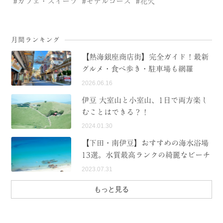
カフェ・スイーツ
モデルコース
花火
CATEGORY
海
岬
月間ランキング
温泉
花
【熱海銀座商店街】完全ガイド！最新
グルメ・食べ歩き・駐車場も網羅
池・滝・川
山・公園・棚田
2026.06.16
町並み
観光施設
伊豆 大室山と小室山、1日で両方楽し
むことはできる？！
動物と触れ合える場所
カフェ・スイーツ
2024.01.30
神社仏閣
食
【下田・南伊豆】おすすめの海水浴場
13選。水質最高ランクの綺麗なビーチ
人
洞窟・島
2023.07.31
体験
宿
もっと見る
ABOUT