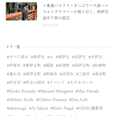
＜東海バスフリーきっぷでバス旅へ＞
フォトグラファーが娘と行く、西伊豆
途中下車の旅②
2026.07.29
タグ一覧
すべて表示
東伊豆
ｎ
南伊豆
北伊豆
中伊豆
伊東市
東伊豆町
稲取
河津町
西伊豆町
松崎町
蓮台寺
南伊豆町
熱海市
沼津市
三島市
清水町
伊豆市
伊豆の国市
イベント
モデルコース
Ryoko Kawada
Mayumi Miyagawa
Mao Harada
Akihiro Enoki
Chihiro Kazama
Emi Aoki
tabemogu
Ai Sakuta
Rieko Nagai
GENIC編集部