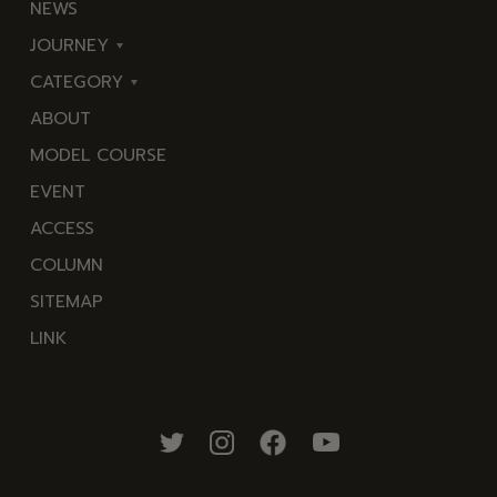
NEWS
JOURNEY
CATEGORY
東
ABOUT
伊
海
MODEL COURSE
豆
岬
EVENT
西
温
ACCESS
伊
泉
COLUMN
豆
花
SITEMAP
南
池・
LINK
伊
滝・
豆
川
北
山・
伊
公
豆
園・