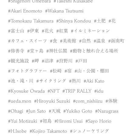
Shigenori Umebara
Takeshi Kusakabe
Akari Enomoto
Wakana Tsutsumi
Tomokazu Takamura
Shinya Kondou
土肥
花
富士山
伊東
花火
紅葉
イルミネーション
カフェ・スイーツ
食
美術館
自然
温泉
函南町
修善寺
堂ヶ島
神社仏閣
動物と触れ合える場所
観光施設
岬
沼津
狩野川
戸田
フォトグラファー
松崎
宿
山・公園・棚田
池・滝・川
サイクリング
熱川
Aki Kato
Kyosuke Owada
NFT
TRIP RALLY
idu
ueda.mon
Hiroyuki Suzuki
com_nishiizu
体験
Ohagi
Jun Sato
天城
Yukiko Goto
Nazugrass
Yui Motizuki
初島
Hiromi Usui
Sayo Horio
H.Isobe
Kojiro Takamoto
シュノーケリング