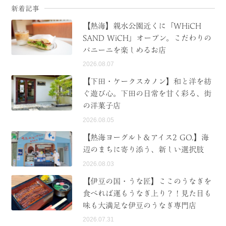
新着記事
【熱海】親水公園近くに「WHiCH
SAND WiCH」オープン。こだわりの
パニーニを楽しめるお店
2026.08.07
【下田・ケークスカノン】和と洋を紡
ぐ遊び心。下田の日常を甘く彩る、街
の洋菓子店
2026.08.05
【熱海ヨーグルト＆アイス2 GO.】海
辺のまちに寄り添う、新しい選択肢
2026.08.03
【伊豆の国・うな匠】ここのうなぎを
食べれば運もうなぎ上り？！見た目も
味も大満足な伊豆のうなぎ専門店
2026.07.31