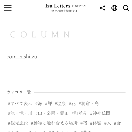
伊豆の観光情報サイト
MENU
TOP
COLUMN
NEWS
JOURNEY
com_nishiizu
東伊豆
西伊豆
カテゴリ一覧
南伊豆
すべて表示
海
岬
温泉
花
洞窟・島
北伊豆
池・滝・川
山・公園・棚田
町並み
神社仏閣
中伊豆
観光施設
動物と触れ合える場所
宿
体験
人
食