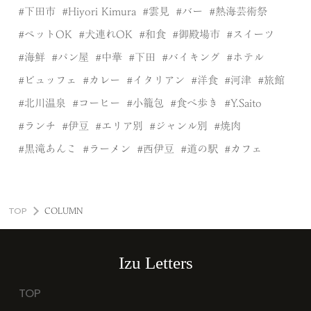
下田市
Hiyori Kimura
雲見
バー
熱海芸術祭
ペットOK
犬連れOK
和食
御殿場市
スイーツ
海鮮
パン屋
中華
下田
バイキング
ホテル
ビュッフェ
カレー
イタリアン
洋食
河津
旅館
北川温泉
コーヒー
小籠包
食べ歩き
Y.Saito
ランチ
伊豆
エリア別
ジャンル別
焼肉
黒滝あんこ
ラーメン
西伊豆
道の駅
カフェ
TOP
COLUMN
Izu Letters
TOP