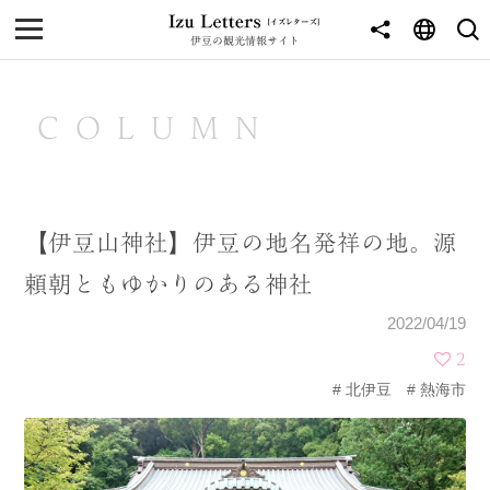
伊豆の観光情報サイト
MENU
TOP
COLUMN
NEWS
JOURNEY
【伊豆山神社】伊豆の地名発祥の地。源
東伊豆
頼朝ともゆかりのある神社
西伊豆
2022/04/19
南伊豆
2
北伊豆
熱海市
北伊豆
中伊豆