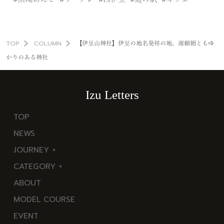
TOP
COLUMN
【伊豆山神社】伊豆の地名発祥の地。源頼朝ともゆ
かりのある神社
Izu Letters
TOP
NEWS
JOURNEY
CATEGORY
東
ABOUT
伊
海
MODEL COURSE
豆
岬
EVENT
西
温