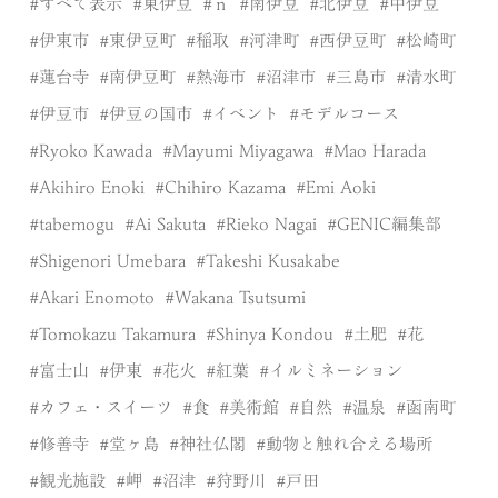
すべて表示
東伊豆
ｎ
南伊豆
北伊豆
中伊豆
伊東市
東伊豆町
稲取
河津町
西伊豆町
松崎町
蓮台寺
南伊豆町
熱海市
沼津市
三島市
清水町
伊豆市
伊豆の国市
イベント
モデルコース
Ryoko Kawada
Mayumi Miyagawa
Mao Harada
Akihiro Enoki
Chihiro Kazama
Emi Aoki
tabemogu
Ai Sakuta
Rieko Nagai
GENIC編集部
Shigenori Umebara
Takeshi Kusakabe
Akari Enomoto
Wakana Tsutsumi
Tomokazu Takamura
Shinya Kondou
土肥
花
富士山
伊東
花火
紅葉
イルミネーション
カフェ・スイーツ
食
美術館
自然
温泉
函南町
修善寺
堂ヶ島
神社仏閣
動物と触れ合える場所
観光施設
岬
沼津
狩野川
戸田