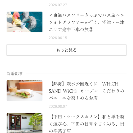
2026.07.27
＜東海バスフリーきっぷでバス旅へ＞
フォトグラファーが行く、沼津・三津
エリア途中下車の旅②
2026.06.15
もっと見る
新着記事
【熱海】親水公園近くに「WHiCH
SAND WiCH」オープン。こだわりの
パニーニを楽しめるお店
2026.08.07
【下田・ケークスカノン】和と洋を紡
ぐ遊び心。下田の日常を甘く彩る、街
の洋菓子店