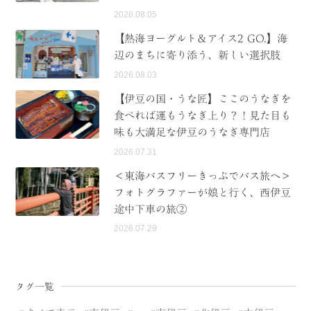
2026.08.05
【熱海ヨーグルト＆アイス2 GO.】海
辺のまちに寄り添う、新しい選択肢
2026.08.03
【伊豆の国・うな匠】ここのうなぎを
食べれば運もうなぎ上り？！見た目も
味も大満足な伊豆のうなぎ専門店
2026.07.31
＜東海バスフリーきっぷでバス旅へ＞
フォトグラファーが娘と行く、西伊豆
途中下車の旅②
2026.07.29
タグ一覧