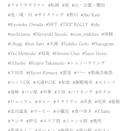
フォトグラファー
松崎
宿
山・公園・棚田
池・滝・川
サイクリング
熱川
Aki Kato
Kyosuke Owada
NFT
TRIP RALLY
idu
ueda.mon
Hiroyuki Suzuki
com_nishiizu
体験
Ohagi
Jun Sato
天城
Yukiko Goto
Nazugrass
Yui Motizuki
初島
Hiromi Usui
Sayo Horio
H.Isobe
Kojiro Takamoto
シュノーケリング
下田市
Hiyori Kimura
雲見
バー
熱海芸術祭
ペットOK
犬連れOK
和食
御殿場市
スイーツ
海鮮
パン屋
中華
下田
バイキング
ホテル
ビュッフェ
カレー
イタリアン
洋食
河津
旅館
北川温泉
コーヒー
小籠包
食べ歩き
Y.Saito
ランチ
伊豆
エリア別
ジャンル別
焼肉
黒滝あんこ
ラーメン
西伊豆
道の駅
カフェ