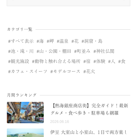
カテゴリ一覧
すべて表示
海
岬
温泉
花
洞窟・島
池・滝・川
山・公園・棚田
町並み
神社仏閣
観光施設
動物と触れ合える場所
宿
体験
人
食
カフェ・スイーツ
モデルコース
花火
月間ランキング
【熱海銀座商店街】完全ガイド！最新
グルメ・食べ歩き・駐車場も網羅
2026.06.16
伊豆 大室山と小室山、1日で両方楽し