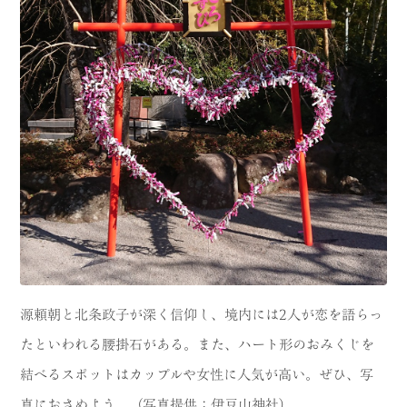
源頼朝と北条政子が深く信仰し、境内には2人が恋を語らっ
たといわれる腰掛石がある。また、ハート形のおみくじを
結べるスポットはカップルや女性に人気が高い。ぜひ、写
真におさめよう。（写真提供：伊豆山神社）