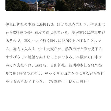
伊豆山神社の本殿は海抜170ｍほどの地点にあり、伊豆山浜
から837段の長い石段で結ばれている。鳥居前には駐車場が
あるので、車やバスで行く際には180段をのぼることにな
る。境内に入るまで少し大変だが、熱海市街と海を見下ろ
すすばらしい眺望を楽しむことができる。本殿から山中に
ある本宮社へは、遥拝所、白山神社、結明神本社を経て徒
歩で約1時間の道のり。ゆっくりと山道をのぼりながら参拝
をするのもおすすめだ。（写真提供：伊豆山神社）