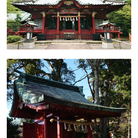
CATEGORY
海
岬
温泉
花
池・滝・川
山・公園・棚田
町並み
観光施設
動物と触れ合える場所
カフェ・スイーツ
神社仏閣
食
人
洞窟・島
体験
宿
ABOUT