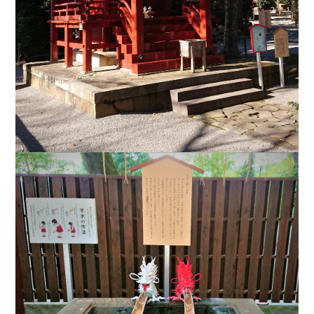
MODEL COURSE
EVENT
ACCESS
COLUMN
LINK