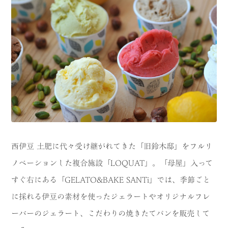
CATEGORY
海
岬
温泉
花
池・滝・川
山・公園・棚田
町並み
観光施設
動物と触れ合える場所
カフェ・スイーツ
神社仏閣
食
西伊豆 土肥に代々受け継がれてきた「旧鈴木邸」をフルリ
ノベーションした複合施設「LOQUAT」。「母屋」入って
人
洞窟・島
すぐ右にある「GELATO&BAKE SANTi」では、季節ごと
体験
宿
に採れる伊豆の素材を使ったジェラートやオリジナルフレ
ーバーのジェラート、こだわりの焼きたてパンを販売して
ABOUT