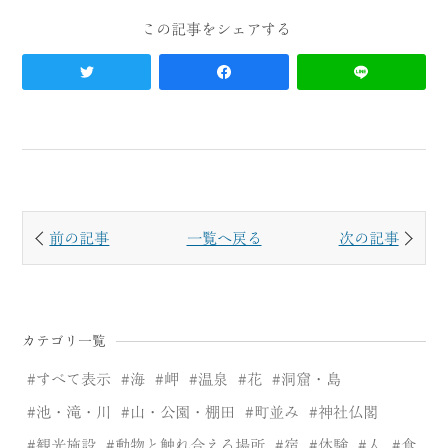
前の記事
一覧へ戻る
次の記事
カテゴリ一覧
すべて表示
海
岬
温泉
花
洞窟・島
池・滝・川
山・公園・棚田
町並み
神社仏閣
観光施設
動物と触れ合える場所
宿
体験
人
食