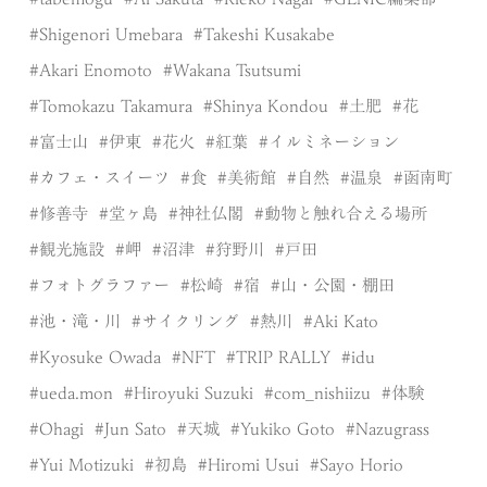
Shigenori Umebara
Takeshi Kusakabe
Akari Enomoto
Wakana Tsutsumi
Tomokazu Takamura
Shinya Kondou
土肥
花
富士山
伊東
花火
紅葉
イルミネーション
カフェ・スイーツ
食
美術館
自然
温泉
函南町
修善寺
堂ヶ島
神社仏閣
動物と触れ合える場所
観光施設
岬
沼津
狩野川
戸田
フォトグラファー
松崎
宿
山・公園・棚田
池・滝・川
サイクリング
熱川
Aki Kato
Kyosuke Owada
NFT
TRIP RALLY
idu
ueda.mon
Hiroyuki Suzuki
com_nishiizu
体験
Ohagi
Jun Sato
天城
Yukiko Goto
Nazugrass
Yui Motizuki
初島
Hiromi Usui
Sayo Horio