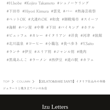
H.Isobe
Kojiro Takamoto
シュノーケリング
下田市
Hiyori Kimura
雲見
バー
熱海芸術祭
ペットOK
犬連れOK
和食
御殿場市
スイーツ
海鮮
パン屋
中華
下田
バイキング
ホテル
ビュッフェ
カレー
イタリアン
洋食
河津
旅館
北川温泉
コーヒー
小籠包
食べ歩き
Y.Saito
ランチ
伊豆
エリア別
ジャンル別
焼肉
黒滝あんこ
ラーメン
西伊豆
道の駅
カフェ
TOP
COLUMN
【GELATO&BAKE SANTi】イタリア仕込みの本格
ジェラートと焼き立てパンのお店
Izu Letters