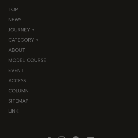
TOP
NEWS
JOURNEY
CATEGORY
東
ABOUT
伊
海
MODEL COURSE
豆
岬
EVENT
西
温
ACCESS
伊
泉
COLUMN
豆
花
SITEMAP
南
池・
LINK
伊
滝・
豆
川
北
山・