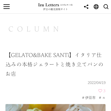
伊豆の観光情報サイト
MENU
TOP
COLUMN
NEWS
JOURNEY
【GELATO&BAKE SANTi】イタリア仕
東伊豆
込みの本格ジェラートと焼き立てパンの
西伊豆
お店
南伊豆
2022/04/19
北伊豆
3
伊豆市
ｎ
中伊豆