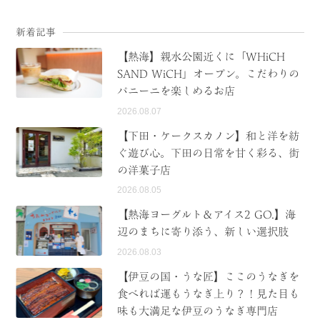
新着記事
【熱海】親水公園近くに「WHiCH
SAND WiCH」オープン。こだわりの
パニーニを楽しめるお店
2026.08.07
【下田・ケークスカノン】和と洋を紡
ぐ遊び心。下田の日常を甘く彩る、街
の洋菓子店
2026.08.05
【熱海ヨーグルト＆アイス2 GO.】海
辺のまちに寄り添う、新しい選択肢
2026.08.03
【伊豆の国・うな匠】ここのうなぎを
食べれば運もうなぎ上り？！見た目も
味も大満足な伊豆のうなぎ専門店