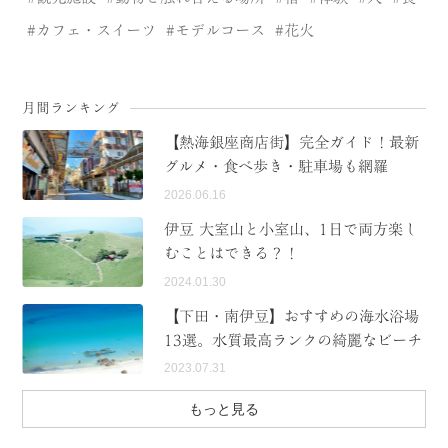
カフェ・スイーツ
モデルコース
花火
月間ランキング
【熱海銀座商店街】完全ガイド！最新
グルメ・食べ歩き・駐車場も網羅
2026.06.16
伊豆 大室山と小室山、1日で両方楽し
むことはできる？！
2024.01.30
【下田・南伊豆】おすすめの海水浴場
13選。水質最高ランクの綺麗なビーチ
2023.07.31
もっと見る