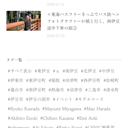
2026.07.31
＜東海バスフリーきっぷでバス旅へ＞
フォトグラファーが娘と行く、西伊豆
途中下車の旅②
2026.07.29
タグ一覧
すべて表示
東伊豆
ｎ
南伊豆
北伊豆
中伊豆
伊東市
東伊豆町
稲取
河津町
西伊豆町
松崎町
蓮台寺
南伊豆町
熱海市
沼津市
三島市
清水町
伊豆市
伊豆の国市
イベント
モデルコース
Ryoko Kawada
Mayumi Miyagawa
Mao Harada
Akihiro Enoki
Chihiro Kazama
Emi Aoki
tabemogu
Ai Sakuta
Rieko Nagai
GENIC編集部