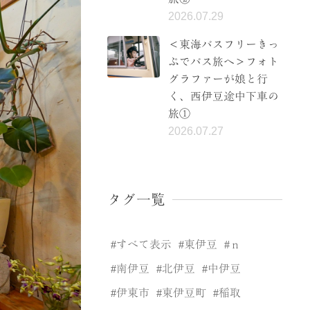
2026.07.29
＜東海バスフリーきっ
ぷでバス旅へ＞フォト
グラファーが娘と行
く、西伊豆途中下車の
旅①
2026.07.27
タグ一覧
すべて表示
東伊豆
ｎ
南伊豆
北伊豆
中伊豆
伊東市
東伊豆町
稲取