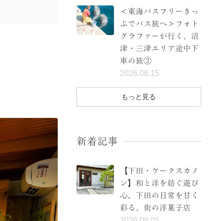
＜東海バスフリーきっ
ぷでバス旅へ＞フォト
グラファーが行く、沼
津・三津エリア途中下
車の旅②
2026.06.15
もっと見る
新着記事
【下田・ケークスカノ
ン】和と洋を紡ぐ遊び
心。下田の日常を甘く
彩る、街の洋菓子店
2026.08.05