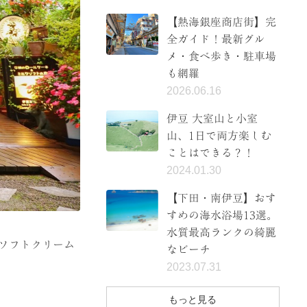
【熱海銀座商店街】完
全ガイド！最新グル
メ・食べ歩き・駐車場
も網羅
2026.06.16
伊豆 大室山と小室
山、1日で両方楽しむ
ことはできる？！
2024.01.30
【下田・南伊豆】おす
すめの海水浴場13選。
水質最高ランクの綺麗
ソフトクリーム
なビーチ
2023.07.31
もっと見る