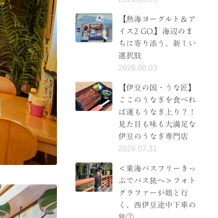
【熱海ヨーグルト＆ア
イス2 GO.】海辺のま
ちに寄り添う、新しい
選択肢
2026.08.03
【伊豆の国・うな匠】
ここのうなぎを食べれ
ば運もうなぎ上り？！
見た目も味も大満足な
伊豆のうなぎ専門店
2026.07.31
＜東海バスフリーきっ
ぷでバス旅へ＞フォト
グラファーが娘と行
く、西伊豆途中下車の
旅②