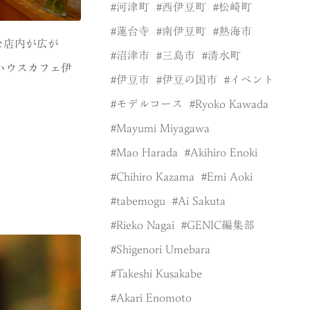
河津町
西伊豆町
松崎町
蓮台寺
南伊豆町
熱海市
な店内が広が
沼津市
三島市
清水町
ハウスカフェ伊
伊豆市
伊豆の国市
イベント
モデルコース
Ryoko Kawada
Mayumi Miyagawa
Mao Harada
Akihiro Enoki
Chihiro Kazama
Emi Aoki
tabemogu
Ai Sakuta
Rieko Nagai
GENIC編集部
Shigenori Umebara
Takeshi Kusakabe
Akari Enomoto