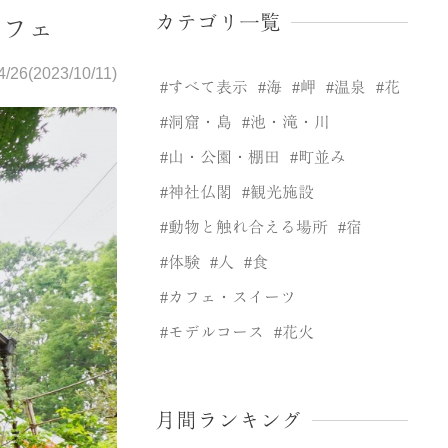
カテゴリ一覧
カフェ
4/26(2023/10/11)
すべて表示
海
岬
温泉
花
洞窟・島
池・滝・川
山・公園・棚田
町並み
神社仏閣
観光施設
動物と触れ合える場所
宿
体験
人
食
カフェ・スイーツ
モデルコース
花火
月間ランキング