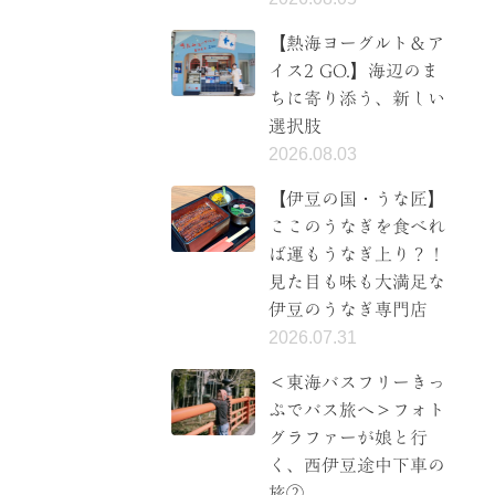
【熱海ヨーグルト＆ア
イス2 GO.】海辺のま
ちに寄り添う、新しい
選択肢
2026.08.03
【伊豆の国・うな匠】
ここのうなぎを食べれ
ば運もうなぎ上り？！
見た目も味も大満足な
伊豆のうなぎ専門店
2026.07.31
＜東海バスフリーきっ
ぷでバス旅へ＞フォト
グラファーが娘と行
く、西伊豆途中下車の
旅②