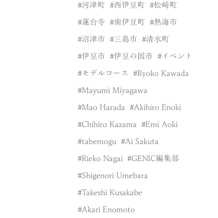
河津町
西伊豆町
松崎町
蓮台寺
南伊豆町
熱海市
沼津市
三島市
清水町
伊豆市
伊豆の国市
イベント
モデルコース
Ryoko Kawada
Mayumi Miyagawa
Mao Harada
Akihiro Enoki
Chihiro Kazama
Emi Aoki
tabemogu
Ai Sakuta
Rieko Nagai
GENIC編集部
Shigenori Umebara
Takeshi Kusakabe
Akari Enomoto