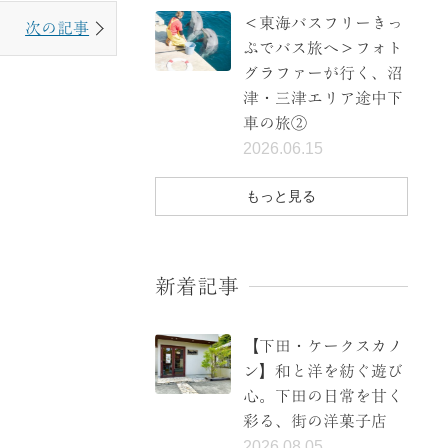
＜東海バスフリーきっ
次の記事
ぷでバス旅へ＞フォト
グラファーが行く、沼
津・三津エリア途中下
車の旅②
2026.06.15
もっと見る
新着記事
【下田・ケークスカノ
ン】和と洋を紡ぐ遊び
心。下田の日常を甘く
彩る、街の洋菓子店
2026.08.05