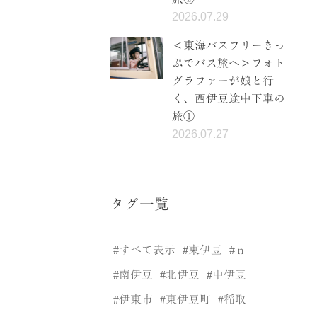
2026.07.29
＜東海バスフリーきっ
ぷでバス旅へ＞フォト
グラファーが娘と行
く、西伊豆途中下車の
旅①
2026.07.27
タグ一覧
すべて表示
東伊豆
ｎ
南伊豆
北伊豆
中伊豆
伊東市
東伊豆町
稲取