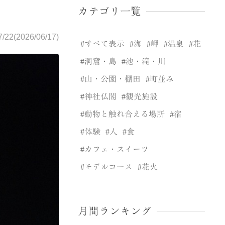
カテゴリ一覧
7/22(2026/06/17)
すべて表示
海
岬
温泉
花
洞窟・島
池・滝・川
山・公園・棚田
町並み
神社仏閣
観光施設
動物と触れ合える場所
宿
体験
人
食
カフェ・スイーツ
モデルコース
花火
月間ランキング