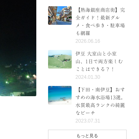
【熱海銀座商店街】完
全ガイド！最新グル
メ・食べ歩き・駐車場
も網羅
2026.06.16
伊豆 大室山と小室
山、1日で両方楽しむ
ことはできる？！
2024.01.30
【下田・南伊豆】おす
すめの海水浴場13選。
水質最高ランクの綺麗
なビーチ
2023.07.31
もっと見る