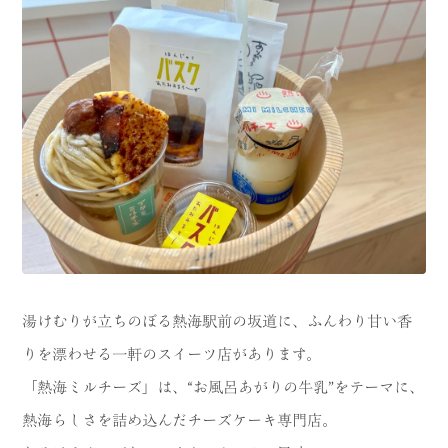
CATEGORY
海
岬
温泉
花
池・滝・川
山・公園・棚田
町並み
観光施設
動物と触れ合える場所
カフェ・スイーツ
神社仏閣
食
湯けむりが立ちのぼる熱海駅前の坂道に、ふんわり甘い香
人
洞窟・島
りを漂わせる一軒のスイーツ店があります。
体験
宿
「熱海ミルチーズ」は、“お風呂あがりの牛乳”をテーマに、
熱海らしさを詰め込んだチーズケーキ専門店。
ABOUT