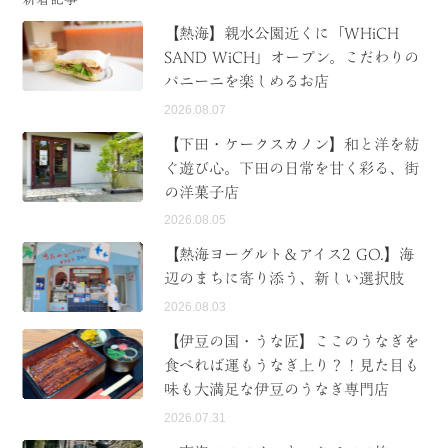
【熱海】親水公園近くに「WHiCH
SAND WiCH」オープン。こだわりの
パニーニを楽しめるお店
2026.08.07
【下田・ケークスカノン】和と洋を紡
ぐ遊び心。下田の日常を甘く彩る、街
の洋菓子店
2026.08.05
【熱海ヨーグルト＆アイス2 GO.】海
辺のまちに寄り添う、新しい選択肢
2026.08.03
【伊豆の国・うな匠】ここのうなぎを
食べれば運もうなぎ上り？！見た目も
味も大満足な伊豆のうなぎ専門店
2026.07.31