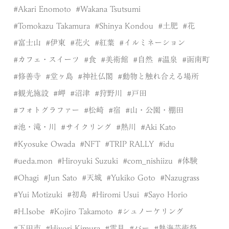
Akari Enomoto
Wakana Tsutsumi
Tomokazu Takamura
Shinya Kondou
土肥
花
富士山
伊東
花火
紅葉
イルミネーション
カフェ・スイーツ
食
美術館
自然
温泉
函南町
修善寺
堂ヶ島
神社仏閣
動物と触れ合える場所
観光施設
岬
沼津
狩野川
戸田
フォトグラファー
松崎
宿
山・公園・棚田
池・滝・川
サイクリング
熱川
Aki Kato
Kyosuke Owada
NFT
TRIP RALLY
idu
ueda.mon
Hiroyuki Suzuki
com_nishiizu
体験
Ohagi
Jun Sato
天城
Yukiko Goto
Nazugrass
Yui Motizuki
初島
Hiromi Usui
Sayo Horio
H.Isobe
Kojiro Takamoto
シュノーケリング
下田市
Hiyori Kimura
雲見
バー
熱海芸術祭