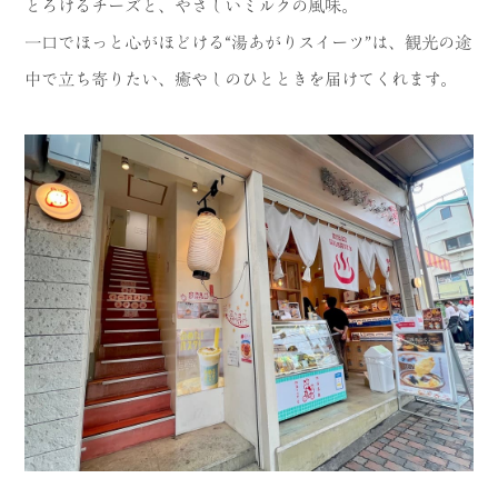
とろけるチーズと、やさしいミルクの風味。
MODEL COURSE
一口でほっと心がほどける“湯あがりスイーツ”は、観光の途
中で立ち寄りたい、癒やしのひとときを届けてくれます。
EVENT
ACCESS
COLUMN
LINK