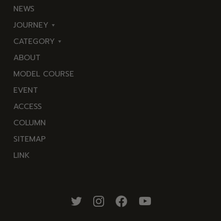
NEWS
JOURNEY
CATEGORY
東
ABOUT
伊
海
MODEL COURSE
豆
岬
EVENT
西
温
ACCESS
伊
泉
COLUMN
豆
花
SITEMAP
南
池・
LINK
伊
滝・
豆
川
北
山・
伊
公
豆
園・