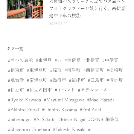
＜東海バスフリーきっぷでバス旅へ＞
フォトグラファーが娘と行く、西伊豆
途中下車の旅②
2026.07.29
タグ一覧
すべて表示
東伊豆
ｎ
南伊豆
北伊豆
中伊豆
伊東市
東伊豆町
稲取
河津町
西伊豆町
松崎町
蓮台寺
南伊豆町
熱海市
沼津市
三島市
清水町
伊豆市
伊豆の国市
イベント
モデルコース
Ryoko Kawada
Mayumi Miyagawa
Mao Harada
Akihiro Enoki
Chihiro Kazama
Emi Aoki
tabemogu
Ai Sakuta
Rieko Nagai
GENIC編集部
Shigenori Umebara
Takeshi Kusakabe