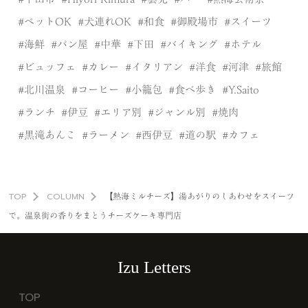
ペットOK
犬連れOK
和食
御殿場市
スイーツ
海鮮
パン屋
中華
下田
バイキング
ホテル
ビュッフェ
カレー
イタリアン
洋食
河津
旅館
北川温泉
コーヒー
小籠包
食べ歩き
Y.Saito
ランチ
伊豆
エリア別
ジャンル別
焼肉
黒滝あんこ
ラーメン
西伊豆
道の駅
カフェ
TOP
COLUMN
【熱海ミルチーズ】湯あがりのしあわせをスイーツ
で。温泉街の香りをまとうチーズケーキ専門店
Izu Letters
TOP