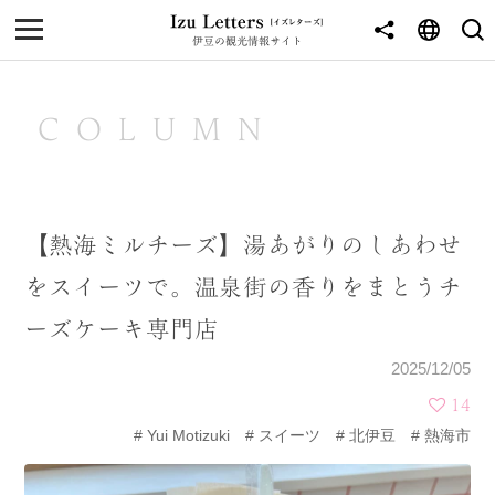
伊豆の観光情報サイト
MENU
TOP
COLUMN
NEWS
JOURNEY
【熱海ミルチーズ】湯あがりのしあわせ
東伊豆
をスイーツで。温泉街の香りをまとうチ
西伊豆
ーズケーキ専門店
南伊豆
2025/12/05
北伊豆
14
Yui Motizuki
スイーツ
北伊豆
熱海市
中伊豆