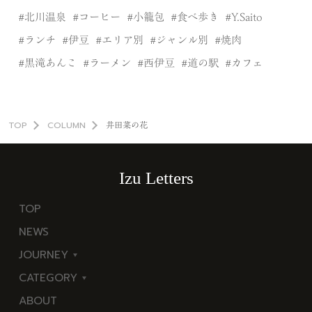
北川温泉
コーヒー
小籠包
食べ歩き
Y.Saito
ランチ
伊豆
エリア別
ジャンル別
焼肉
黒滝あんこ
ラーメン
西伊豆
道の駅
カフェ
TOP
COLUMN
井田菜の花
Izu Letters
TOP
NEWS
JOURNEY
CATEGORY
東
ABOUT
伊
海