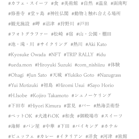
カフェ・スイーツ
食
美術館
自然
温泉
函南町
修善寺
堂ヶ島
神社仏閣
動物と触れ合える場所
観光施設
岬
沼津
狩野川
戸田
フォトグラファー
松崎
宿
山・公園・棚田
池・滝・川
サイクリング
熱川
Aki Kato
Kyosuke Owada
NFT
TRIP RALLY
idu
ueda.mon
Hiroyuki Suzuki
com_nishiizu
体験
Ohagi
Jun Sato
天城
Yukiko Goto
Nazugrass
Yui Motizuki
初島
Hiromi Usui
Sayo Horio
H.Isobe
Kojiro Takamoto
シュノーケリング
下田市
Hiyori Kimura
雲見
バー
熱海芸術祭
ペットOK
犬連れOK
和食
御殿場市
スイーツ
海鮮
パン屋
中華
下田
バイキング
ホテル
ビュッフェ
カレー
イタリアン
洋食
河津
旅館