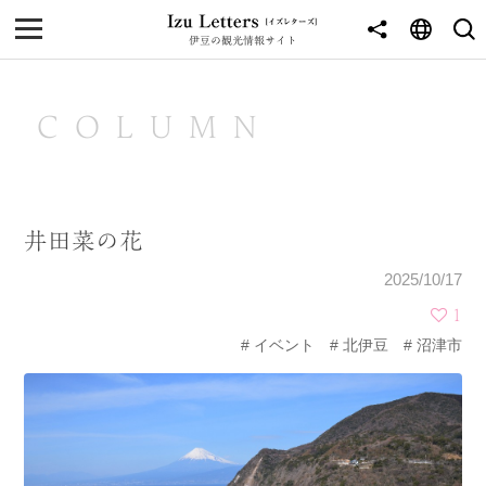
伊豆の観光情報サイト
MENU
TOP
COLUMN
NEWS
JOURNEY
井田菜の花
東伊豆
2025/10/17
西伊豆
1
イベント
北伊豆
沼津市
南伊豆
北伊豆
中伊豆