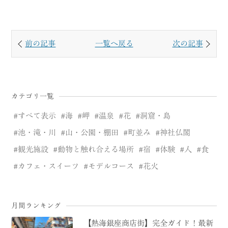
前の記事
一覧へ戻る
次の記事
カテゴリ一覧
すべて表示
海
岬
温泉
花
洞窟・島
池・滝・川
山・公園・棚田
町並み
神社仏閣
観光施設
動物と触れ合える場所
宿
体験
人
食
カフェ・スイーツ
モデルコース
花火
月間ランキング
【熱海銀座商店街】完全ガイド！最新