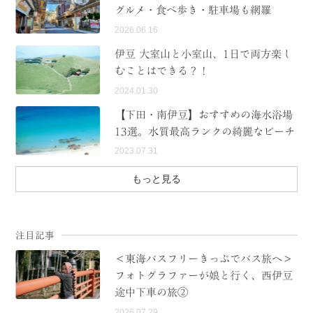
グルメ・食べ歩き・駐車場も網羅
2026.06.16
伊豆 大室山と小室山、1日で両方楽し
むことはできる？！
2024.01.30
【下田・南伊豆】おすすめの海水浴場
13選。水質最高ランクの綺麗なビーチ
2023.07.31
もっと見る
注目記事
＜東海バスフリーきっぷでバス旅へ＞
フォトグラファーが娘と行く、西伊豆
途中下車の旅②
2026.07.29