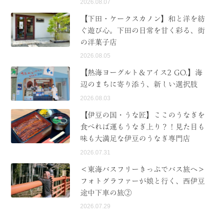
2026.08.07
【下田・ケークスカノン】和と洋を紡
ぐ遊び心。下田の日常を甘く彩る、街
の洋菓子店
2026.08.05
【熱海ヨーグルト＆アイス2 GO.】海
辺のまちに寄り添う、新しい選択肢
2026.08.03
【伊豆の国・うな匠】ここのうなぎを
食べれば運もうなぎ上り？！見た目も
味も大満足な伊豆のうなぎ専門店
2026.07.31
＜東海バスフリーきっぷでバス旅へ＞
フォトグラファーが娘と行く、西伊豆
途中下車の旅②
2026.07.29