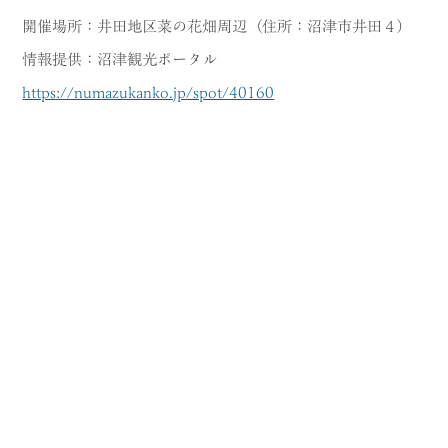
MODEL COURSE
開催場所：井田地区菜の花畑周辺（住所：沼津市井田４）
情報提供：沼津観光ポータル
EVENT
https://numazukanko.jp/spot/40160
ACCESS
COLUMN
LINK