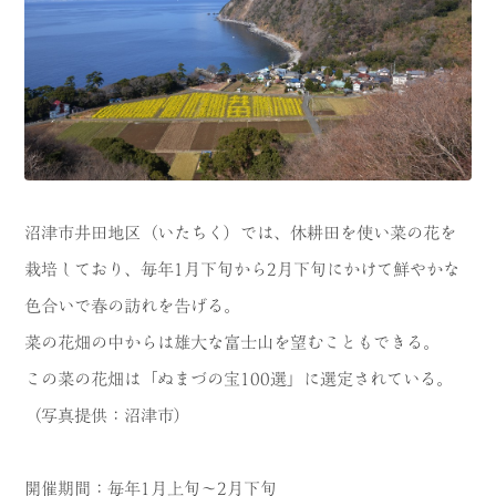
CATEGORY
海
岬
温泉
花
池・滝・川
山・公園・棚田
町並み
観光施設
沼津市井田地区（いたちく）では、休耕田を使い菜の花を
動物と触れ合える場所
カフェ・スイーツ
栽培しており、毎年1月下旬から2月下旬にかけて鮮やかな
色合いで春の訪れを告げる。
神社仏閣
食
菜の花畑の中からは雄大な富士山を望むこともできる。
人
洞窟・島
この菜の花畑は「ぬまづの宝100選」に選定されている。
体験
宿
（写真提供：沼津市）
ABOUT
開催期間：毎年1月上旬～2月下旬