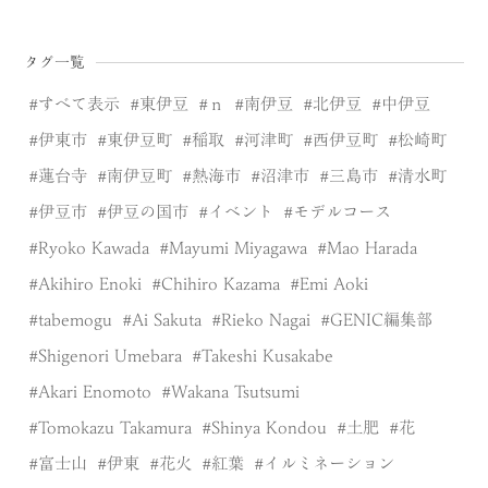
タグ一覧
すべて表示
東伊豆
ｎ
南伊豆
北伊豆
中伊豆
伊東市
東伊豆町
稲取
河津町
西伊豆町
松崎町
蓮台寺
南伊豆町
熱海市
沼津市
三島市
清水町
伊豆市
伊豆の国市
イベント
モデルコース
Ryoko Kawada
Mayumi Miyagawa
Mao Harada
Akihiro Enoki
Chihiro Kazama
Emi Aoki
tabemogu
Ai Sakuta
Rieko Nagai
GENIC編集部
Shigenori Umebara
Takeshi Kusakabe
Akari Enomoto
Wakana Tsutsumi
Tomokazu Takamura
Shinya Kondou
土肥
花
富士山
伊東
花火
紅葉
イルミネーション