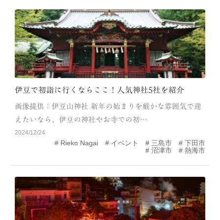
MODEL COURSE
EVENT
ACCESS
COLUMN
伊豆で初詣に行くならここ！人気神社5社を紹介
画像提供：伊豆山神社 新年の始まりを厳かな雰囲気で迎
LINK
えたいなら、伊豆の神社やお寺での初…
2024/12/24
Rieko Nagai
イベント
三島市
下田市
沼津市
熱海市