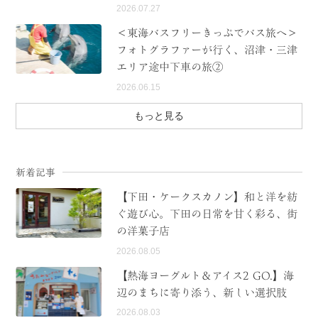
2026.07.27
＜東海バスフリーきっぷでバス旅へ＞
フォトグラファーが行く、沼津・三津
エリア途中下車の旅②
2026.06.15
もっと見る
新着記事
【下田・ケークスカノン】和と洋を紡
ぐ遊び心。下田の日常を甘く彩る、街
の洋菓子店
2026.08.05
【熱海ヨーグルト＆アイス2 GO.】海
辺のまちに寄り添う、新しい選択肢
2026.08.03