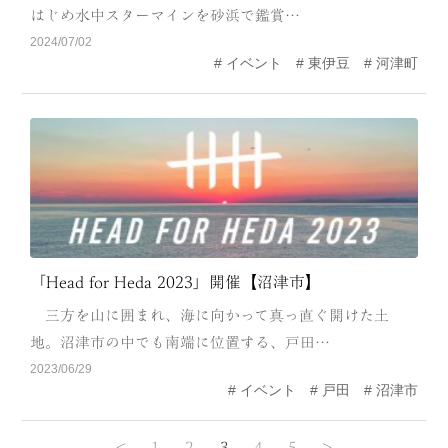
はじめ水中スターマインを砂浜で鑑賞…
2024/07/02
イベント
東伊豆
河津町
「Head for Heda 2023」開催【沼津市】
三方を山に囲まれ、海に向かって真っ直ぐ開けた土
地。沼津市の中でも南端に位置する、戸田…
2023/06/29
イベント
戸田
沼津市
<
1
2
3
4
5
>