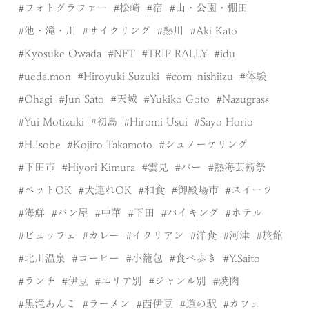
フォトグラファー
松崎
宿
山・公園・棚田
池・滝・川
サイクリング
熱川
Aki Kato
Kyosuke Owada
NFT
TRIP RALLY
idu
ueda.mon
Hiroyuki Suzuki
com_nishiizu
体験
Ohagi
Jun Sato
天城
Yukiko Goto
Nazugrass
Yui Motizuki
初島
Hiromi Usui
Sayo Horio
H.Isobe
Kojiro Takamoto
シュノーケリング
下田市
Hiyori Kimura
雲見
バー
熱海芸術祭
ペットOK
犬連れOK
和食
御殿場市
スイーツ
海鮮
パン屋
中華
下田
バイキング
ホテル
ビュッフェ
カレー
イタリアン
洋食
河津
旅館
北川温泉
コーヒー
小籠包
食べ歩き
Y.Saito
ランチ
伊豆
エリア別
ジャンル別
焼肉
黒滝あんこ
ラーメン
西伊豆
道の駅
カフェ