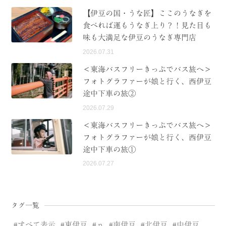
【伊豆の国・うな匠】ここのうなぎを
食べれば運もうなぎ上り？！見た目も
味も大満足な伊豆のうなぎ専門店
2026.07.31
＜東海バスフリーきっぷでバス旅へ＞
フォトグラファーが娘と行く、西伊豆
途中下車の旅②
2026.07.29
＜東海バスフリーきっぷでバス旅へ＞
フォトグラファーが娘と行く、西伊豆
途中下車の旅①
2026.07.27
タグ一覧
すべて表示
東伊豆
ｎ
南伊豆
北伊豆
中伊豆