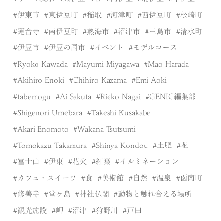
伊東市
東伊豆町
稲取
河津町
西伊豆町
松崎町
蓮台寺
南伊豆町
熱海市
沼津市
三島市
清水町
伊豆市
伊豆の国市
イベント
モデルコース
Ryoko Kawada
Mayumi Miyagawa
Mao Harada
Akihiro Enoki
Chihiro Kazama
Emi Aoki
tabemogu
Ai Sakuta
Rieko Nagai
GENIC編集部
Shigenori Umebara
Takeshi Kusakabe
Akari Enomoto
Wakana Tsutsumi
Tomokazu Takamura
Shinya Kondou
土肥
花
富士山
伊東
花火
紅葉
イルミネーション
カフェ・スイーツ
食
美術館
自然
温泉
函南町
修善寺
堂ヶ島
神社仏閣
動物と触れ合える場所
観光施設
岬
沼津
狩野川
戸田