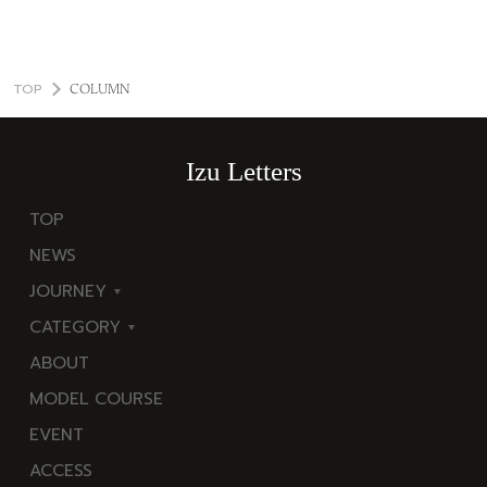
TOP
COLUMN
Izu Letters
TOP
NEWS
JOURNEY
CATEGORY
東
ABOUT
伊
海
MODEL COURSE
豆
岬
EVENT
西
温
ACCESS
伊
泉