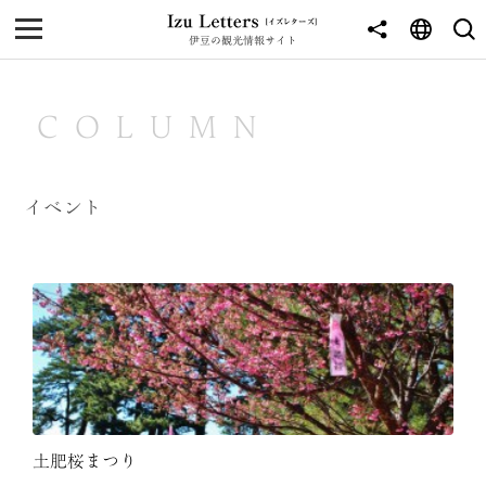
伊豆の観光情報サイト
MENU
TOP
COLUMN
NEWS
JOURNEY
イベント
東伊豆
西伊豆
南伊豆
北伊豆
中伊豆
土肥桜まつり