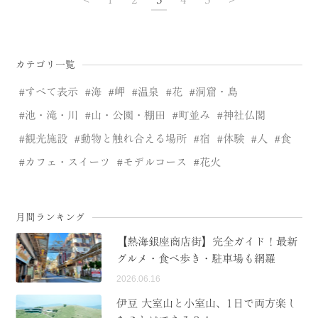
カテゴリ一覧
すべて表示
海
岬
温泉
花
洞窟・島
池・滝・川
山・公園・棚田
町並み
神社仏閣
観光施設
動物と触れ合える場所
宿
体験
人
食
カフェ・スイーツ
モデルコース
花火
月間ランキング
【熱海銀座商店街】完全ガイド！最新
グルメ・食べ歩き・駐車場も網羅
2026.06.16
伊豆 大室山と小室山、1日で両方楽し