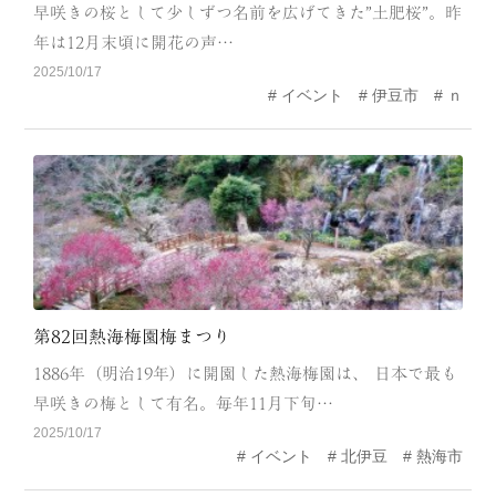
CATEGORY
早咲きの桜として少しずつ名前を広げてきた”土肥桜”。昨
年は12月末頃に開花の声…
海
岬
2025/10/17
イベント
伊豆市
ｎ
温泉
花
池・滝・川
山・公園・棚田
町並み
観光施設
動物と触れ合える場所
カフェ・スイーツ
神社仏閣
食
第82回熱海梅園梅まつり
人
洞窟・島
1886年（明治19年）に開園した熱海梅園は、 日本で最も
早咲きの梅として有名。毎年11月下旬…
体験
宿
2025/10/17
イベント
北伊豆
熱海市
ABOUT