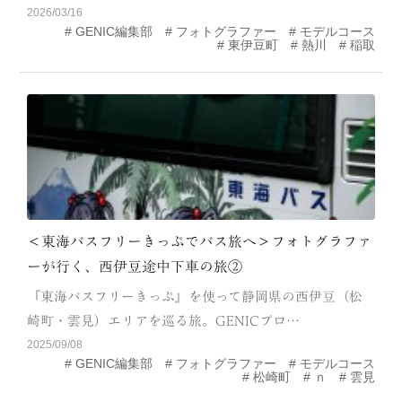
2026/03/16
MODEL COURSE
GENIC編集部
フォトグラファー
モデルコース
東伊豆町
熱川
稲取
EVENT
ACCESS
COLUMN
LINK
＜東海バスフリーきっぷでバス旅へ＞フォトグラファ
ーが行く、西伊豆途中下車の旅②
『東海バスフリーきっぷ』を使って静岡県の西伊豆（松
崎町・雲見）エリアを巡る旅。GENICプロ…
2025/09/08
GENIC編集部
フォトグラファー
モデルコース
松崎町
ｎ
雲見