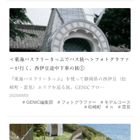
＜東海バスフリーきっぷでバス旅へ＞フォトグラファ
ーが行く、西伊豆途中下車の旅①
『東海バスフリーきっぷ』を使って静岡県の西伊豆（松
崎町・雲見）エリアを巡る旅。GENICプロ…
2025/09/05
GENIC編集部
フォトグラファー
モデルコース
松崎町
ｎ
雲見