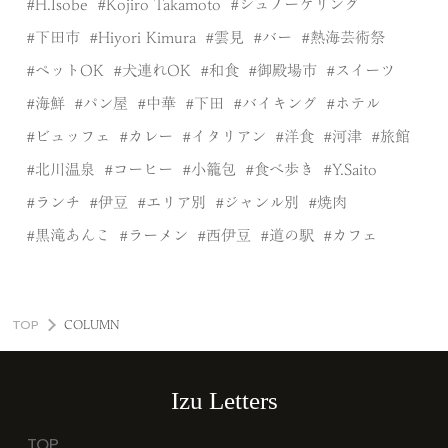
H.Isobe
Kojiro Takamoto
シュノーケリング
下田市
Hiyori Kimura
雲見
バー
熱海芸術祭
ペットOK
犬連れOK
和食
御殿場市
スイーツ
海鮮
パン屋
中華
下田
バイキング
ホテル
ビュッフェ
カレー
イタリアン
洋食
河津
旅館
北川温泉
コーヒー
小籠包
食べ歩き
Y.Saito
ランチ
伊豆
エリア別
ジャンル別
焼肉
黒滝あんこ
ラーメン
西伊豆
道の駅
カフェ
TOP
COLUMN
Izu Letters
TOP