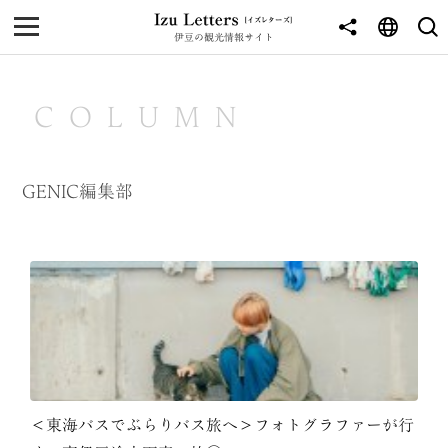
伊豆の観光情報サイト
MENU
TOP
COLUMN
NEWS
JOURNEY
GENIC編集部
東伊豆
西伊豆
南伊豆
北伊豆
中伊豆
＜東海バスでぶらりバス旅へ＞フォトグラファーが行