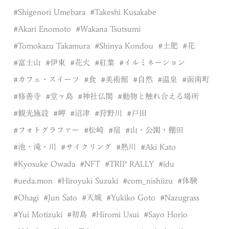
Shigenori Umebara
Takeshi Kusakabe
Akari Enomoto
Wakana Tsutsumi
Tomokazu Takamura
Shinya Kondou
土肥
花
富士山
伊東
花火
紅葉
イルミネーション
カフェ・スイーツ
食
美術館
自然
温泉
函南町
修善寺
堂ヶ島
神社仏閣
動物と触れ合える場所
観光施設
岬
沼津
狩野川
戸田
フォトグラファー
松崎
宿
山・公園・棚田
池・滝・川
サイクリング
熱川
Aki Kato
Kyosuke Owada
NFT
TRIP RALLY
idu
ueda.mon
Hiroyuki Suzuki
com_nishiizu
体験
Ohagi
Jun Sato
天城
Yukiko Goto
Nazugrass
Yui Motizuki
初島
Hiromi Usui
Sayo Horio