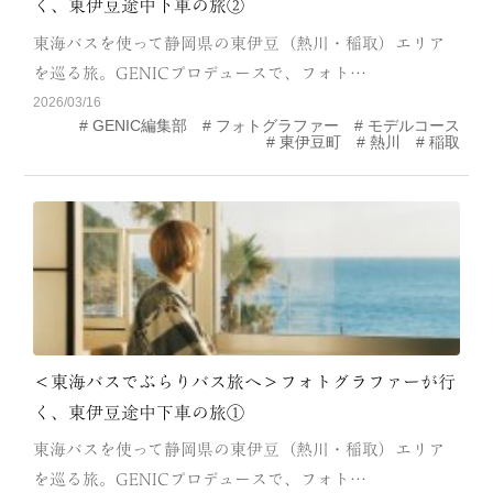
く、東伊豆途中下車の旅②
CATEGORY
東海バスを使って静岡県の東伊豆（熱川・稲取）エリア
海
岬
を巡る旅。GENICプロデュースで、フォト…
2026/03/16
温泉
花
GENIC編集部
フォトグラファー
モデルコース
東伊豆町
熱川
稲取
池・滝・川
山・公園・棚田
町並み
観光施設
動物と触れ合える場所
カフェ・スイーツ
神社仏閣
食
人
洞窟・島
＜東海バスでぶらりバス旅へ＞フォトグラファーが行
体験
宿
く、東伊豆途中下車の旅①
東海バスを使って静岡県の東伊豆（熱川・稲取）エリア
ABOUT
を巡る旅。GENICプロデュースで、フォト…