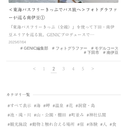
＜東海バスフリーきっぷでバス旅へ＞フォトグラファ
ーが巡る南伊豆①
『東海バスフリーきっぷ（全線）』を使って下田・南伊
豆エリアを巡る旅。GENICプロデュースで…
2025/07/04
GENIC編集部
フォトグラファー
モデルコース
下田市
南伊豆
<
1
2
3
4
5
>
カテゴリ一覧
すべて表示
海
岬
温泉
花
洞窟・島
池・滝・川
山・公園・棚田
町並み
神社仏閣
観光施設
動物と触れ合える場所
宿
体験
人
食