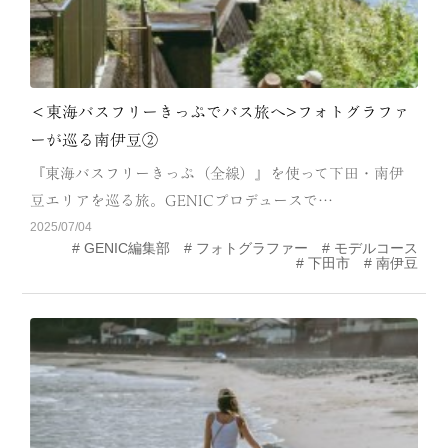
＜東海バスフリーきっぷでバス旅へ>フォトグラファ
ーが巡る南伊豆②
『東海バスフリーきっぷ（全線）』を使って下田・南伊
豆エリアを巡る旅。GENICプロデュースで…
2025/07/04
GENIC編集部
フォトグラファー
モデルコース
下田市
南伊豆