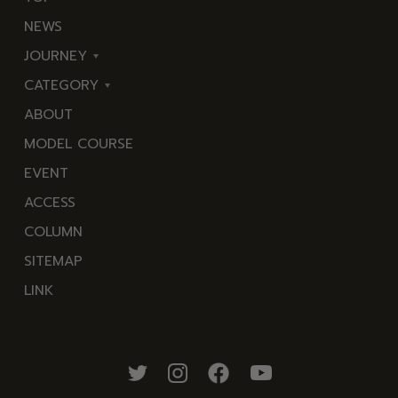
NEWS
JOURNEY
CATEGORY
東
ABOUT
伊
海
MODEL COURSE
豆
岬
EVENT
西
温
ACCESS
伊
泉
COLUMN
豆
花
SITEMAP
南
池・
LINK
伊
滝・
豆
川
北
山・
伊
公