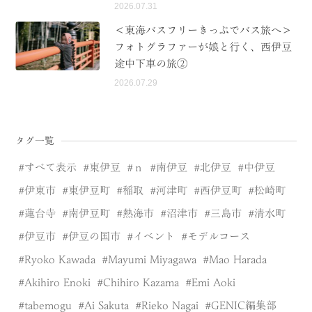
2026.07.31
＜東海バスフリーきっぷでバス旅へ＞
フォトグラファーが娘と行く、西伊豆
途中下車の旅②
2026.07.29
タグ一覧
すべて表示
東伊豆
ｎ
南伊豆
北伊豆
中伊豆
伊東市
東伊豆町
稲取
河津町
西伊豆町
松崎町
蓮台寺
南伊豆町
熱海市
沼津市
三島市
清水町
伊豆市
伊豆の国市
イベント
モデルコース
Ryoko Kawada
Mayumi Miyagawa
Mao Harada
Akihiro Enoki
Chihiro Kazama
Emi Aoki
tabemogu
Ai Sakuta
Rieko Nagai
GENIC編集部