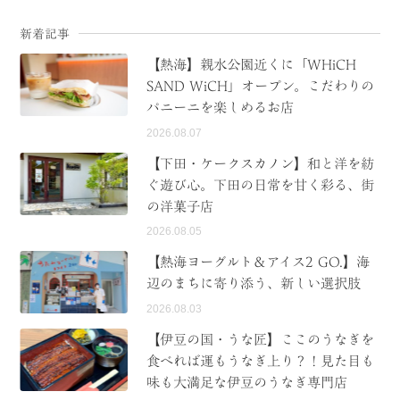
新着記事
【熱海】親水公園近くに「WHiCH
SAND WiCH」オープン。こだわりの
パニーニを楽しめるお店
2026.08.07
【下田・ケークスカノン】和と洋を紡
ぐ遊び心。下田の日常を甘く彩る、街
の洋菓子店
2026.08.05
【熱海ヨーグルト＆アイス2 GO.】海
辺のまちに寄り添う、新しい選択肢
2026.08.03
【伊豆の国・うな匠】ここのうなぎを
食べれば運もうなぎ上り？！見た目も
味も大満足な伊豆のうなぎ専門店