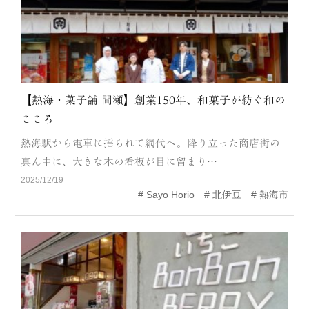
【熱海・菓子舗 間瀬】創業150年、和菓子が紡ぐ和の
こころ
熱海駅から電車に揺られて網代へ。降り立った商店街の
真ん中に、大きな木の看板が目に留まり…
2025/12/19
Sayo Horio
北伊豆
熱海市