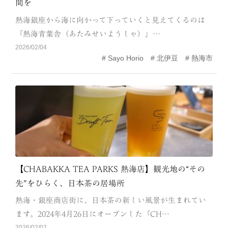
間を
CATEGORY
熱海銀座から海に向かって下っていくと見えてくるのは
海
岬
「熱海青葉舎（あたみせいようしゃ）」…
2026/02/04
温泉
花
Sayo Horio
北伊豆
熱海市
池・滝・川
山・公園・棚田
町並み
観光施設
動物と触れ合える場所
カフェ・スイーツ
神社仏閣
食
人
洞窟・島
【CHABAKKA TEA PARKS 熱海店】観光地の“その
先”をひらく、日本茶の居場所
体験
宿
熱海・銀座商店街に、日本茶の新しい風景が生まれてい
ABOUT
ます。2024年4月26日にオープンした「CH…
2026/02/02