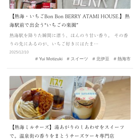
【熱海・いちごBon Bon BERRY ATAMI HOUSE.】熱
海駅前で出会う“いちごの楽園”
熱海駅を降りた瞬間に漂う、ほんのり甘い香り。 その香
りの先にあるのが、いちご好きにはたま…
2025/12/10
Yui Motizuki
スイーツ
北伊豆
熱海市
【熱海ミルチーズ】湯あがりのしあわせをスイーツ
で。温泉街の香りをまとうチーズケーキ専門店