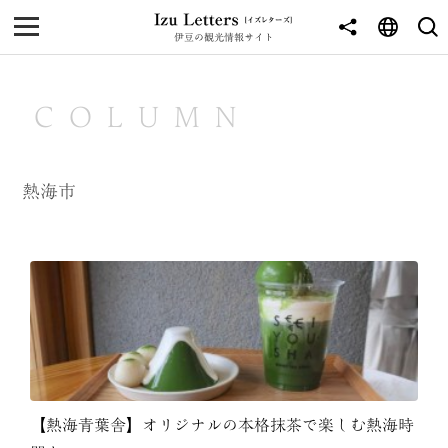
伊豆の観光情報サイト
MENU
TOP
COLUMN
NEWS
JOURNEY
熱海市
東伊豆
西伊豆
南伊豆
北伊豆
中伊豆
【熱海青葉舎】オリジナルの本格抹茶で楽しむ熱海時