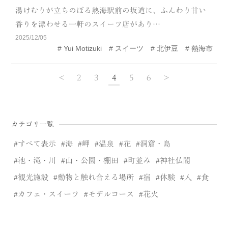
湯けむりが立ちのぼる熱海駅前の坂道に、ふんわり甘い
香りを漂わせる一軒のスイーツ店があり…
2025/12/05
Yui Motizuki
スイーツ
北伊豆
熱海市
<
2
3
4
5
6
>
カテゴリ一覧
すべて表示
海
岬
温泉
花
洞窟・島
池・滝・川
山・公園・棚田
町並み
神社仏閣
観光施設
動物と触れ合える場所
宿
体験
人
食
カフェ・スイーツ
モデルコース
花火