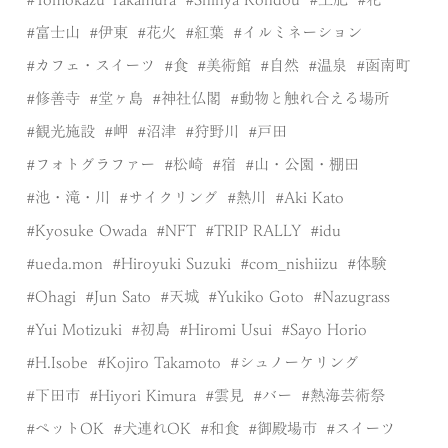
富士山
伊東
花火
紅葉
イルミネーション
カフェ・スイーツ
食
美術館
自然
温泉
函南町
修善寺
堂ヶ島
神社仏閣
動物と触れ合える場所
観光施設
岬
沼津
狩野川
戸田
フォトグラファー
松崎
宿
山・公園・棚田
池・滝・川
サイクリング
熱川
Aki Kato
Kyosuke Owada
NFT
TRIP RALLY
idu
ueda.mon
Hiroyuki Suzuki
com_nishiizu
体験
Ohagi
Jun Sato
天城
Yukiko Goto
Nazugrass
Yui Motizuki
初島
Hiromi Usui
Sayo Horio
H.Isobe
Kojiro Takamoto
シュノーケリング
下田市
Hiyori Kimura
雲見
バー
熱海芸術祭
ペットOK
犬連れOK
和食
御殿場市
スイーツ