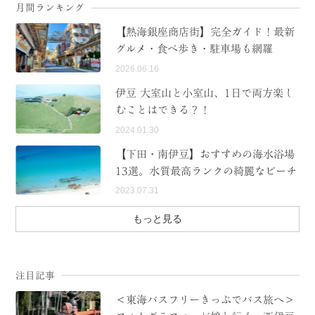
月間ランキング
【熱海銀座商店街】完全ガイド！最新
グルメ・食べ歩き・駐車場も網羅
2026.06.16
伊豆 大室山と小室山、1日で両方楽し
むことはできる？！
2024.01.30
【下田・南伊豆】おすすめの海水浴場
13選。水質最高ランクの綺麗なビーチ
2023.07.31
もっと見る
注目記事
＜東海バスフリーきっぷでバス旅へ＞