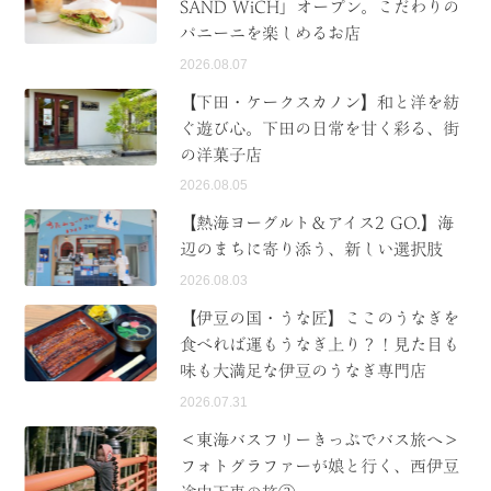
SAND WiCH」オープン。こだわりの
パニーニを楽しめるお店
2026.08.07
【下田・ケークスカノン】和と洋を紡
ぐ遊び心。下田の日常を甘く彩る、街
の洋菓子店
2026.08.05
【熱海ヨーグルト＆アイス2 GO.】海
辺のまちに寄り添う、新しい選択肢
2026.08.03
【伊豆の国・うな匠】ここのうなぎを
食べれば運もうなぎ上り？！見た目も
味も大満足な伊豆のうなぎ専門店
2026.07.31
＜東海バスフリーきっぷでバス旅へ＞
フォトグラファーが娘と行く、西伊豆