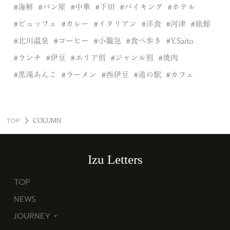
海鮮
パン屋
中華
下田
バイキング
ホテル
ビュッフェ
カレー
イタリアン
洋食
河津
旅館
北川温泉
コーヒー
小籠包
食べ歩き
Y.Saito
ランチ
伊豆
エリア別
ジャンル別
焼肉
黒滝あんこ
ラーメン
西伊豆
道の駅
カフェ
TOP
COLUMN
Izu Letters
TOP
NEWS
JOURNEY