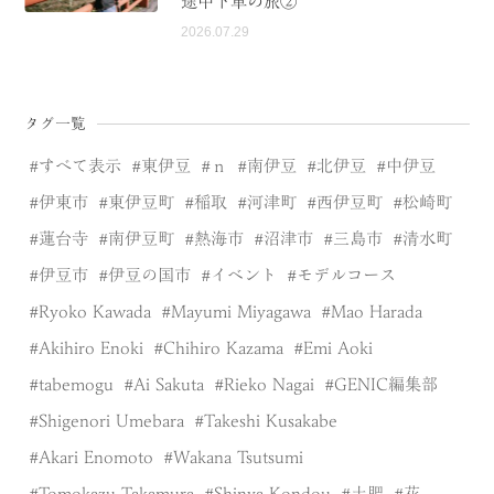
途中下車の旅②
2026.07.29
タグ一覧
すべて表示
東伊豆
ｎ
南伊豆
北伊豆
中伊豆
伊東市
東伊豆町
稲取
河津町
西伊豆町
松崎町
蓮台寺
南伊豆町
熱海市
沼津市
三島市
清水町
伊豆市
伊豆の国市
イベント
モデルコース
Ryoko Kawada
Mayumi Miyagawa
Mao Harada
Akihiro Enoki
Chihiro Kazama
Emi Aoki
tabemogu
Ai Sakuta
Rieko Nagai
GENIC編集部
Shigenori Umebara
Takeshi Kusakabe
Akari Enomoto
Wakana Tsutsumi
Tomokazu Takamura
Shinya Kondou
土肥
花