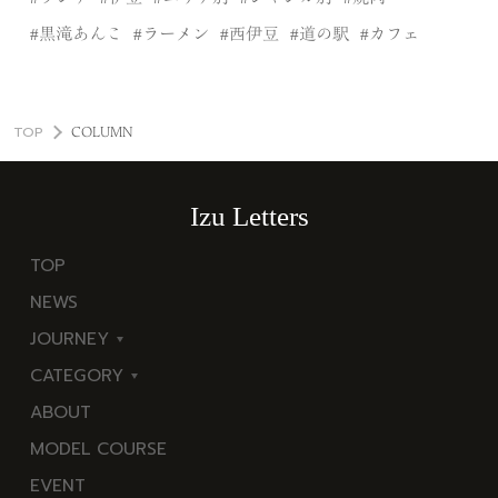
黒滝あんこ
ラーメン
西伊豆
道の駅
カフェ
TOP
COLUMN
Izu Letters
TOP
NEWS
JOURNEY
CATEGORY
東
ABOUT
伊
海
MODEL COURSE
豆
岬
EVENT
西
温