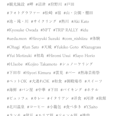
観光施設
岬
沼津
狩野川
戸田
フォトグラファー
松崎
宿
山・公園・棚田
池・滝・川
サイクリング
熱川
Aki Kato
Kyosuke Owada
NFT
TRIP RALLY
idu
ueda.mon
Hiroyuki Suzuki
com_nishiizu
体験
Ohagi
Jun Sato
天城
Yukiko Goto
Nazugrass
Yui Motizuki
初島
Hiromi Usui
Sayo Horio
H.Isobe
Kojiro Takamoto
シュノーケリング
下田市
Hiyori Kimura
雲見
バー
熱海芸術祭
ペットOK
犬連れOK
和食
御殿場市
スイーツ
海鮮
パン屋
中華
下田
バイキング
ホテル
ビュッフェ
カレー
イタリアン
洋食
河津
旅館
北川温泉
コーヒー
小籠包
食べ歩き
Y.Saito
ランチ
伊豆
エリア別
ジャンル別
焼肉