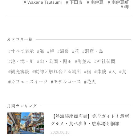
Wakana Tsutsumi
下田市
南伊豆
南伊豆町
岬
MODEL COURSE
EVENT
ACCESS
カテゴリ一覧
すべて表示
海
岬
温泉
花
洞窟・島
COLUMN
池・滝・川
山・公園・棚田
町並み
神社仏閣
観光施設
動物と触れ合える場所
宿
体験
人
食
LINK
カフェ・スイーツ
モデルコース
花火
月間ランキング
【熱海銀座商店街】完全ガイド！最新
グルメ・食べ歩き・駐車場も網羅
2026.06.16