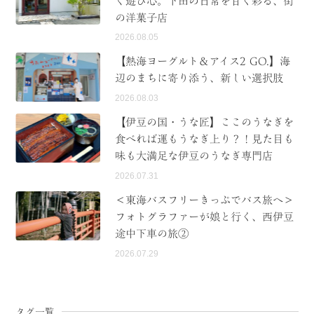
ぐ遊び心。下田の日常を甘く彩る、街
の洋菓子店
2026.08.05
【熱海ヨーグルト＆アイス2 GO.】海
辺のまちに寄り添う、新しい選択肢
2026.08.03
【伊豆の国・うな匠】ここのうなぎを
食べれば運もうなぎ上り？！見た目も
味も大満足な伊豆のうなぎ専門店
2026.07.31
＜東海バスフリーきっぷでバス旅へ＞
フォトグラファーが娘と行く、西伊豆
途中下車の旅②
2026.07.29
タグ一覧