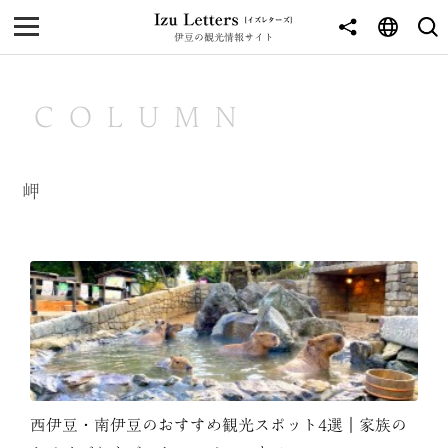
伊豆の観光情報サイト
MENU
TOP
COLUMN
NEWS
JOURNEY
岬
東伊豆
西伊豆
南伊豆
北伊豆
中伊豆
西伊豆・南伊豆のおすすめ観光スポット4選｜家族の