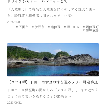
ドライブからデートのレジャーまで
CATEGORY
「天城越え」で有名な天城山をはじめとする雄大な山々
海
岬
と、駿河湾と相模湾に囲まれた美しい海…
2025/11/03
温泉
花
下田市
伊豆市
南伊豆
岬
ｎ
西伊豆町
観光施設
池・滝・川
山・公園・棚田
町並み
観光施設
動物と触れ合える場所
カフェ・スイーツ
神社仏閣
食
人
洞窟・島
【タライ岬】下田・南伊豆の海を巡るタライ岬遊歩道
体験
宿
下田市と南伊豆町の間にある「タライ岬 」。 海が近づく
ごとに潮の匂いを感じることが出来る…
ABOUT
2023/09/21