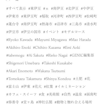
すべて表示
東伊豆
ｎ
南伊豆
北伊豆
中伊豆
伊東市
東伊豆町
稲取
河津町
西伊豆町
松崎町
蓮台寺
南伊豆町
熱海市
沼津市
三島市
清水町
伊豆市
伊豆の国市
イベント
モデルコース
Ryoko Kawada
Mayumi Miyagawa
Mao Harada
Akihiro Enoki
Chihiro Kazama
Emi Aoki
tabemogu
Ai Sakuta
Rieko Nagai
GENIC編集部
Shigenori Umebara
Takeshi Kusakabe
Akari Enomoto
Wakana Tsutsumi
Tomokazu Takamura
Shinya Kondou
土肥
花
富士山
伊東
花火
紅葉
イルミネーション
カフェ・スイーツ
食
美術館
自然
温泉
函南町
修善寺
堂ヶ島
神社仏閣
動物と触れ合える場所