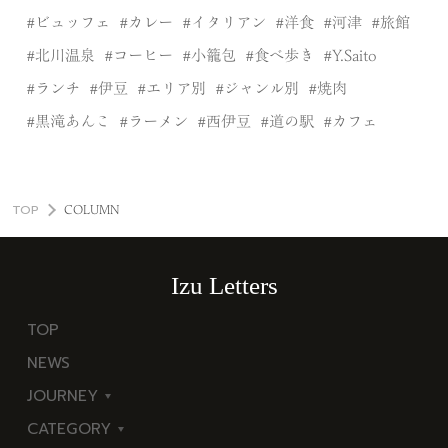
ビュッフェ
カレー
イタリアン
洋食
河津
旅館
北川温泉
コーヒー
小籠包
食べ歩き
Y.Saito
ランチ
伊豆
エリア別
ジャンル別
焼肉
黒滝あんこ
ラーメン
西伊豆
道の駅
カフェ
TOP
COLUMN
Izu Letters
TOP
NEWS
JOURNEY
CATEGORY
東