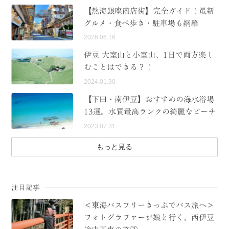
【熱海銀座商店街】完全ガイド！最新
MODEL COURSE
グルメ・食べ歩き・駐車場も網羅
2026.06.16
EVENT
伊豆 大室山と小室山、1日で両方楽し
ACCESS
むことはできる？！
2024.01.30
COLUMN
【下田・南伊豆】おすすめの海水浴場
13選。水質最高ランクの綺麗なビーチ
LINK
2023.07.31
もっと見る
注目記事
＜東海バスフリーきっぷでバス旅へ＞
フォトグラファーが娘と行く、西伊豆