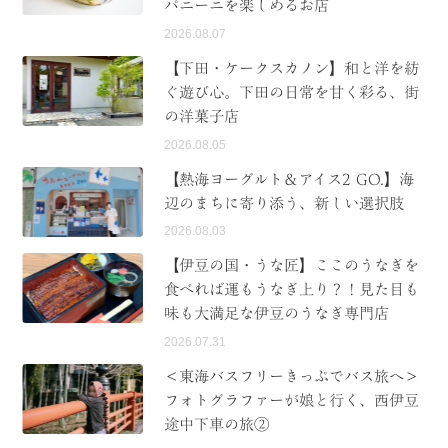
パニーニを楽しめるお店
2026.08.07
【下田・ケークスカノン】和と洋を紡
ぐ遊び心。下田の日常を甘く彩る、街
の洋菓子店
2026.08.05
【熱海ヨーグルト＆アイス2 GO.】海
辺のまちに寄り添う、新しい選択肢
2026.08.03
【伊豆の国・うな匠】ここのうなぎを
食べれば運もうなぎ上り？！見た目も
味も大満足な伊豆のうなぎ専門店
2026.07.31
＜東海バスフリーきっぷでバス旅へ＞
フォトグラファーが娘と行く、西伊豆
途中下車の旅②