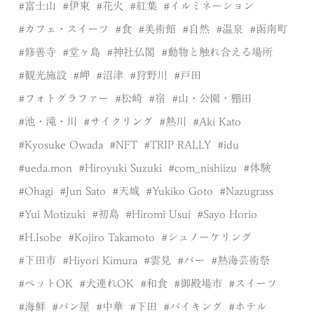
富士山
伊東
花火
紅葉
イルミネーション
カフェ・スイーツ
食
美術館
自然
温泉
函南町
修善寺
堂ヶ島
神社仏閣
動物と触れ合える場所
観光施設
岬
沼津
狩野川
戸田
フォトグラファー
松崎
宿
山・公園・棚田
池・滝・川
サイクリング
熱川
Aki Kato
Kyosuke Owada
NFT
TRIP RALLY
idu
ueda.mon
Hiroyuki Suzuki
com_nishiizu
体験
Ohagi
Jun Sato
天城
Yukiko Goto
Nazugrass
Yui Motizuki
初島
Hiromi Usui
Sayo Horio
H.Isobe
Kojiro Takamoto
シュノーケリング
下田市
Hiyori Kimura
雲見
バー
熱海芸術祭
ペットOK
犬連れOK
和食
御殿場市
スイーツ
海鮮
パン屋
中華
下田
バイキング
ホテル