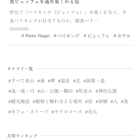
食ビュッフェを通年楽しめる宿
CATEGORY
伊豆で「バイキング（ビュッフェ）」を楽しむなら、夕
海
岬
食バイキングが目当てなのか、朝食バイ…
2026/03/06
温泉
花
Rieko Nagai
バイキング
ビュッフェ
ホテル
池・滝・川
山・公園・棚田
町並み
観光施設
カテゴリ一覧
動物と触れ合える場所
カフェ・スイーツ
すべて表示
海
岬
温泉
花
洞窟・島
神社仏閣
食
池・滝・川
山・公園・棚田
町並み
神社仏閣
観光施設
動物と触れ合える場所
宿
体験
人
食
人
洞窟・島
カフェ・スイーツ
モデルコース
花火
体験
宿
ABOUT
月間ランキング