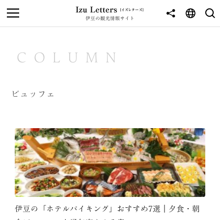
伊豆の観光情報サイト
MENU
TOP
COLUMN
NEWS
JOURNEY
ビュッフェ
東伊豆
西伊豆
南伊豆
北伊豆
中伊豆
伊豆の「ホテルバイキング」おすすめ7選｜夕食・朝