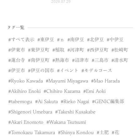
2026.07.29
タグ一覧
すべて表示
東伊豆
ｎ
南伊豆
北伊豆
中伊豆
伊東市
東伊豆町
稲取
河津町
西伊豆町
松崎町
蓮台寺
南伊豆町
熱海市
沼津市
三島市
清水町
伊豆市
伊豆の国市
イベント
モデルコース
Ryoko Kawada
Mayumi Miyagawa
Mao Harada
Akihiro Enoki
Chihiro Kazama
Emi Aoki
tabemogu
Ai Sakuta
Rieko Nagai
GENIC編集部
Shigenori Umebara
Takeshi Kusakabe
Akari Enomoto
Wakana Tsutsumi
Tomokazu Takamura
Shinya Kondou
土肥
花