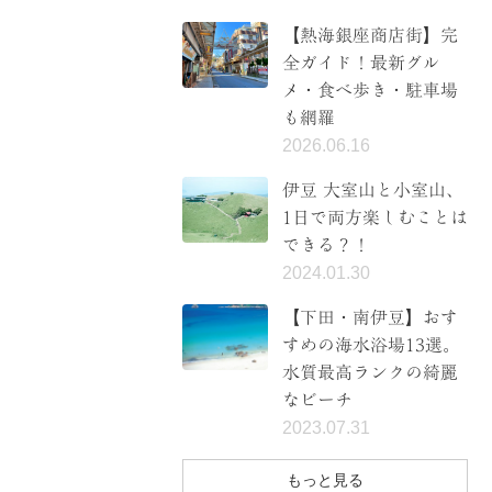
【熱海銀座商店街】完
全ガイド！最新グル
メ・食べ歩き・駐車場
も網羅
2026.06.16
伊豆 大室山と小室山、
1日で両方楽しむことは
できる？！
2024.01.30
【下田・南伊豆】おす
すめの海水浴場13選。
水質最高ランクの綺麗
なビーチ
2023.07.31
もっと見る