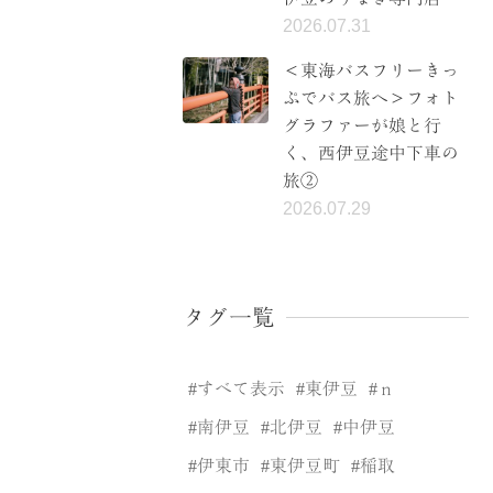
2026.07.31
＜東海バスフリーきっ
ぷでバス旅へ＞フォト
グラファーが娘と行
く、西伊豆途中下車の
旅②
2026.07.29
タグ一覧
すべて表示
東伊豆
ｎ
南伊豆
北伊豆
中伊豆
伊東市
東伊豆町
稲取