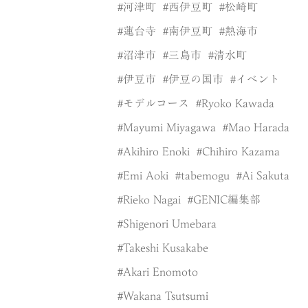
河津町
西伊豆町
松崎町
蓮台寺
南伊豆町
熱海市
沼津市
三島市
清水町
伊豆市
伊豆の国市
イベント
モデルコース
Ryoko Kawada
Mayumi Miyagawa
Mao Harada
Akihiro Enoki
Chihiro Kazama
Emi Aoki
tabemogu
Ai Sakuta
Rieko Nagai
GENIC編集部
Shigenori Umebara
Takeshi Kusakabe
Akari Enomoto
Wakana Tsutsumi