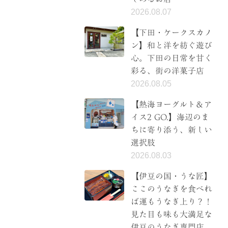
2026.08.07
【下田・ケークスカノ
ン】和と洋を紡ぐ遊び
心。下田の日常を甘く
彩る、街の洋菓子店
2026.08.05
【熱海ヨーグルト＆ア
イス2 GO.】海辺のま
ちに寄り添う、新しい
選択肢
2026.08.03
【伊豆の国・うな匠】
ここのうなぎを食べれ
ば運もうなぎ上り？！
見た目も味も大満足な
伊豆のうなぎ専門店