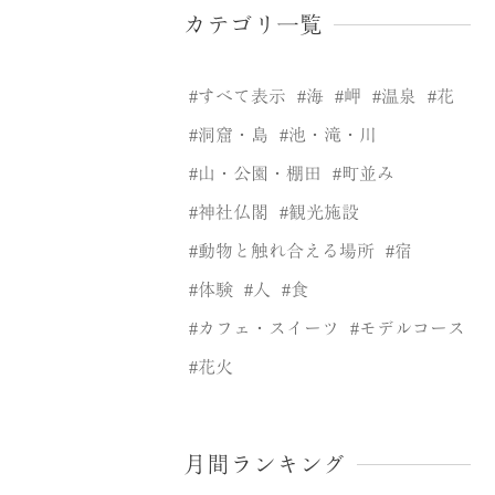
カテゴリ一覧
すべて表示
海
岬
温泉
花
洞窟・島
池・滝・川
山・公園・棚田
町並み
神社仏閣
観光施設
動物と触れ合える場所
宿
体験
人
食
カフェ・スイーツ
モデルコース
花火
月間ランキング