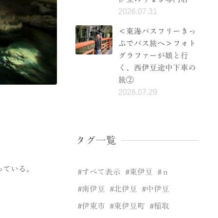
2026.07.31
＜東海バスフリーきっ
ぷでバス旅へ＞フォト
グラファーが娘と行
く、西伊豆途中下車の
旅②
2026.07.29
タグ一覧
っている。
すべて表示
東伊豆
ｎ
南伊豆
北伊豆
中伊豆
伊東市
東伊豆町
稲取