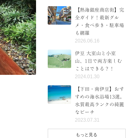
【熱海銀座商店街】完
全ガイド！最新グル
メ・食べ歩き・駐車場
も網羅
2026.06.16
伊豆 大室山と小室
山、1日で両方楽しむ
ことはできる？！
2024.01.30
【下田・南伊豆】おす
すめの海水浴場13選。
水質最高ランクの綺麗
なビーチ
2023.07.31
もっと見る