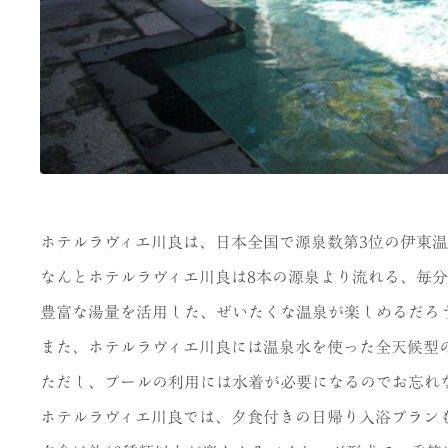
ホテルラヴィエ川良は、日本全国で源泉数第3位の伊東
なんとホテルラヴィエ川良は8本の源泉より流れる、毎分6
豊富な湯量を活用した、ぜいたくな温泉が楽しめるだろ
また、ホテルラヴィエ川良には温泉水を使った全天候型
ただし、プールの利用には水着が必要になるのでお忘れ
ホテルラヴィエ川良では、夕食付きの日帰り入浴プラン