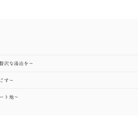
ら贅沢な湯治を〜
ごす～
ゾート地～