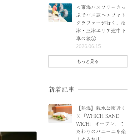
＜東海バスフリーきっ
ぷでバス旅へ＞フォト
グラファーが行く、沼
津・三津エリア途中下
車の旅②
2026.06.15
もっと見る
新着記事
【熱海】親水公園近く
に「WHiCH SAND
WiCH」オープン。こ
だわりのパニーニを楽
しめるお店