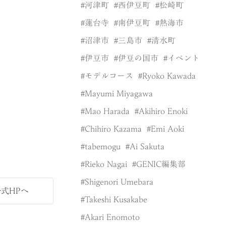
河津町
西伊豆町
松崎町
蓮台寺
南伊豆町
熱海市
沼津市
三島市
清水町
伊豆市
伊豆の国市
イベント
モデルコース
Ryoko Kawada
Mayumi Miyagawa
Mao Harada
Akihiro Enoki
Chihiro Kazama
Emi Aoki
tabemogu
Ai Sakuta
Rieko Nagai
GENIC編集部
Shigenori Umebara
式HPへ
Takeshi Kusakabe
Akari Enomoto