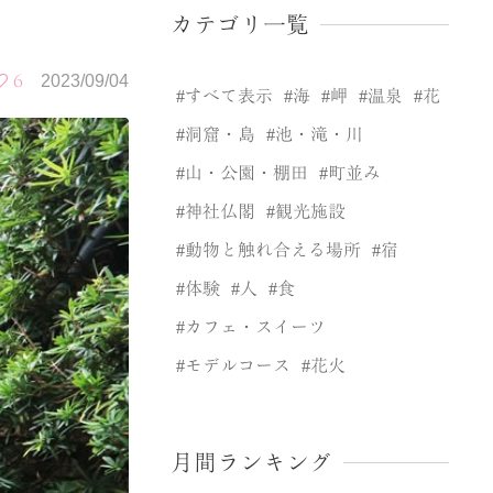
カテゴリ一覧
6
2023/09/04
すべて表示
海
岬
温泉
花
洞窟・島
池・滝・川
山・公園・棚田
町並み
神社仏閣
観光施設
動物と触れ合える場所
宿
体験
人
食
カフェ・スイーツ
モデルコース
花火
月間ランキング