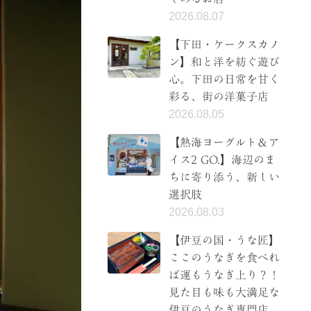
2026.08.07
【下田・ケークスカノ
ン】和と洋を紡ぐ遊び
心。下田の日常を甘く
彩る、街の洋菓子店
2026.08.05
【熱海ヨーグルト＆ア
イス2 GO.】海辺のま
ちに寄り添う、新しい
選択肢
2026.08.03
【伊豆の国・うな匠】
ここのうなぎを食べれ
ば運もうなぎ上り？！
見た目も味も大満足な
伊豆のうなぎ専門店