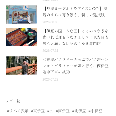
【熱海ヨーグルト＆アイス2 GO.】海
辺のまちに寄り添う、新しい選択肢
2026.08.03
【伊豆の国・うな匠】ここのうなぎを
食べれば運もうなぎ上り？！見た目も
味も大満足な伊豆のうなぎ専門店
2026.07.31
＜東海バスフリーきっぷでバス旅へ＞
フォトグラファーが娘と行く、西伊豆
途中下車の旅②
2026.07.29
タグ一覧
すべて表示
東伊豆
ｎ
南伊豆
北伊豆
中伊豆