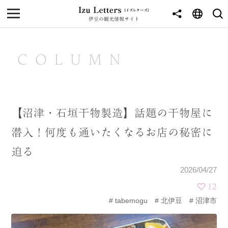
伊豆の観光情報サイト
MENU
TOP
COLUMN
NEWS
JOURNEY
【沼津・石垣干物製造】話題の干物屋に
東伊豆
潜入！何度も通いたくなるお店の秘密に
西伊豆
迫る
南伊豆
2026/04/27
北伊豆
12
tabemogu
北伊豆
沼津市
中伊豆