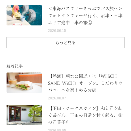
＜東海バスフリーきっぷでバス旅へ＞
フォトグラファーが行く、沼津・三津
エリア途中下車の旅②
2026.06.15
もっと見る
新着記事
【熱海】親水公園近くに「WHiCH
SAND WiCH」オープン。こだわりの
パニーニを楽しめるお店
2026.08.07
【下田・ケークスカノン】和と洋を紡
ぐ遊び心。下田の日常を甘く彩る、街
の洋菓子店
2026.08.05