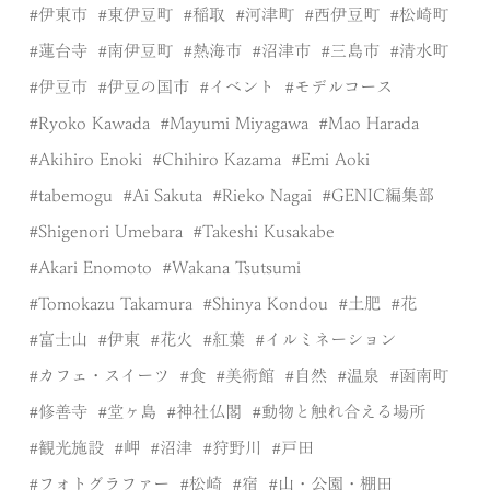
伊東市
東伊豆町
稲取
河津町
西伊豆町
松崎町
蓮台寺
南伊豆町
熱海市
沼津市
三島市
清水町
伊豆市
伊豆の国市
イベント
モデルコース
Ryoko Kawada
Mayumi Miyagawa
Mao Harada
Akihiro Enoki
Chihiro Kazama
Emi Aoki
tabemogu
Ai Sakuta
Rieko Nagai
GENIC編集部
Shigenori Umebara
Takeshi Kusakabe
Akari Enomoto
Wakana Tsutsumi
Tomokazu Takamura
Shinya Kondou
土肥
花
富士山
伊東
花火
紅葉
イルミネーション
カフェ・スイーツ
食
美術館
自然
温泉
函南町
修善寺
堂ヶ島
神社仏閣
動物と触れ合える場所
観光施設
岬
沼津
狩野川
戸田
フォトグラファー
松崎
宿
山・公園・棚田