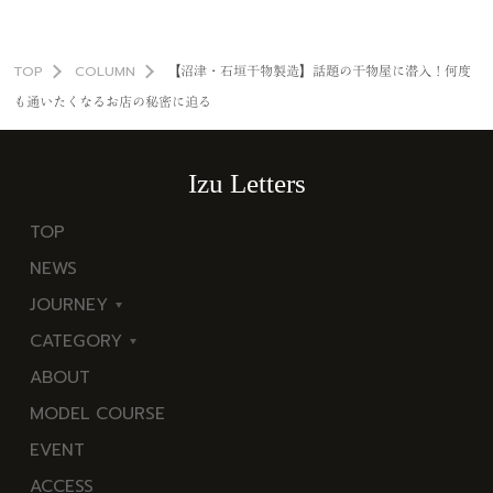
TOP
COLUMN
【沼津・石垣干物製造】話題の干物屋に潜入！何度
も通いたくなるお店の秘密に迫る
Izu Letters
TOP
NEWS
JOURNEY
CATEGORY
東
ABOUT
伊
海
MODEL COURSE
豆
岬
EVENT
西
温
ACCESS
伊
泉