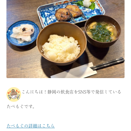
CATEGORY
海
岬
温泉
花
池・滝・川
山・公園・棚田
町並み
観光施設
動物と触れ合える場所
カフェ・スイーツ
神社仏閣
食
こんにちは！静岡の飲食店をSNS等で発信している
人
洞窟・島
たべもぐです。
体験
宿
ABOUT
たべもぐの詳細はこちら