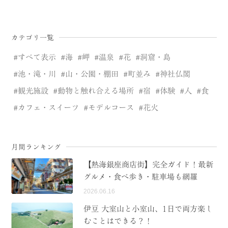
カテゴリ一覧
すべて表示
海
岬
温泉
花
洞窟・島
池・滝・川
山・公園・棚田
町並み
神社仏閣
観光施設
動物と触れ合える場所
宿
体験
人
食
カフェ・スイーツ
モデルコース
花火
月間ランキング
【熱海銀座商店街】完全ガイド！最新
グルメ・食べ歩き・駐車場も網羅
2026.06.16
伊豆 大室山と小室山、1日で両方楽し
むことはできる？！