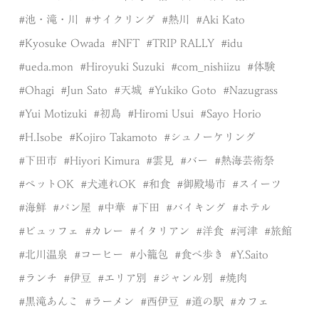
池・滝・川
サイクリング
熱川
Aki Kato
Kyosuke Owada
NFT
TRIP RALLY
idu
ueda.mon
Hiroyuki Suzuki
com_nishiizu
体験
Ohagi
Jun Sato
天城
Yukiko Goto
Nazugrass
Yui Motizuki
初島
Hiromi Usui
Sayo Horio
H.Isobe
Kojiro Takamoto
シュノーケリング
下田市
Hiyori Kimura
雲見
バー
熱海芸術祭
ペットOK
犬連れOK
和食
御殿場市
スイーツ
海鮮
パン屋
中華
下田
バイキング
ホテル
ビュッフェ
カレー
イタリアン
洋食
河津
旅館
北川温泉
コーヒー
小籠包
食べ歩き
Y.Saito
ランチ
伊豆
エリア別
ジャンル別
焼肉
黒滝あんこ
ラーメン
西伊豆
道の駅
カフェ