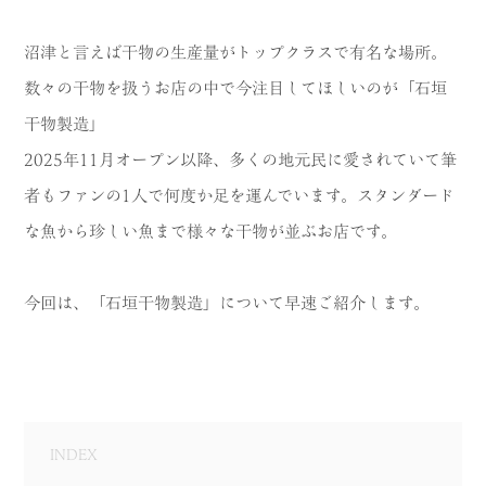
MODEL COURSE
沼津と言えば干物の生産量がトップクラスで有名な場所。
EVENT
数々の干物を扱うお店の中で今注目してほしいのが「石垣
干物製造」
ACCESS
2025年11月オープン以降、多くの地元民に愛されていて筆
者もファンの1人で何度か足を運んでいます。スタンダード
COLUMN
な魚から珍しい魚まで様々な干物が並ぶお店です。
LINK
今回は、「石垣干物製造」について早速ご紹介します。
INDEX