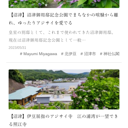
【沼津】沼津御用邸記念公園でまちなかの喧騒から離
れ、ゆったりアジサイを愛でる
皇室の別邸として、これまで使われてきた沼津御用邸。
現在は沼津御用邸記念公園として一般…
2023/05/31
Mayumi Miyagawa
北伊豆
沼津市
神社仏閣
【沼津】伊豆屈指のアジサイ寺 江の浦湾が一望でき
る照江寺