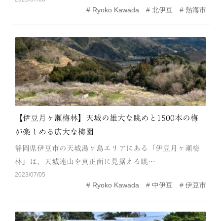
Ryoko Kawada
北伊豆
熱海市
MODEL COURSE
EVENT
ACCESS
COLUMN
LINK
【伊豆月ヶ瀬梅林】天城の雄大な眺めと1500本の梅
が楽しめる広大な梅園
静岡県伊豆市の天城湯ヶ島エリアにある「伊豆月ヶ瀬梅
林」は、天城連山を真正面に見据える眺…
2023/07/05
Ryoko Kawada
中伊豆
伊豆市