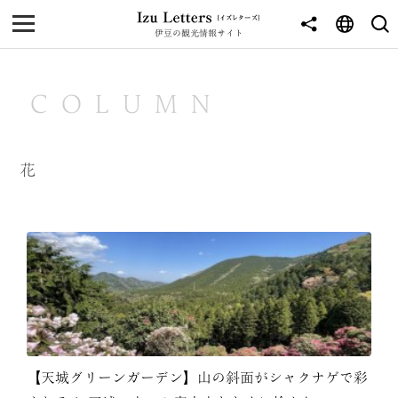
伊豆の観光情報サイト
MENU
TOP
COLUMN
NEWS
JOURNEY
花
東伊豆
西伊豆
南伊豆
北伊豆
中伊豆
【天城グリーンガーデン】山の斜面がシャクナゲで彩