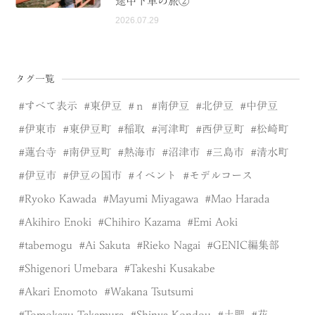
途中下車の旅②
2026.07.29
タグ一覧
すべて表示
東伊豆
ｎ
南伊豆
北伊豆
中伊豆
伊東市
東伊豆町
稲取
河津町
西伊豆町
松崎町
蓮台寺
南伊豆町
熱海市
沼津市
三島市
清水町
伊豆市
伊豆の国市
イベント
モデルコース
Ryoko Kawada
Mayumi Miyagawa
Mao Harada
Akihiro Enoki
Chihiro Kazama
Emi Aoki
tabemogu
Ai Sakuta
Rieko Nagai
GENIC編集部
Shigenori Umebara
Takeshi Kusakabe
Akari Enomoto
Wakana Tsutsumi
Tomokazu Takamura
Shinya Kondou
土肥
花