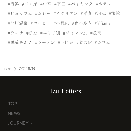
海鮮
パン屋
中華
下田
バイキング
ホテル
ビュッフェ
カレー
イタリアン
洋食
河津
旅館
北川温泉
コーヒー
小籠包
食べ歩き
Y.Saito
ランチ
伊豆
エリア別
ジャンル別
焼肉
黒滝あんこ
ラーメン
西伊豆
道の駅
カフェ
TOP
COLUMN
Izu Letters
TOP
NEWS
JOURNEY