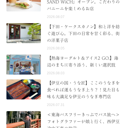
SAND WiCH」オープン。こだわりの
パニーニを楽しめるお店
2026.08.07
【下田・ケークスカノン】和と洋を紡
ぐ遊び心。下田の日常を甘く彩る、街
の洋菓子店
2026.08.05
【熱海ヨーグルト＆アイス2 GO.】海
辺のまちに寄り添う、新しい選択肢
2026.08.03
【伊豆の国・うな匠】ここのうなぎを
食べれば運もうなぎ上り？！見た目も
味も大満足な伊豆のうなぎ専門店
2026.07.31
＜東海バスフリーきっぷでバス旅へ＞
フォトグラファーが娘と行く、西伊豆