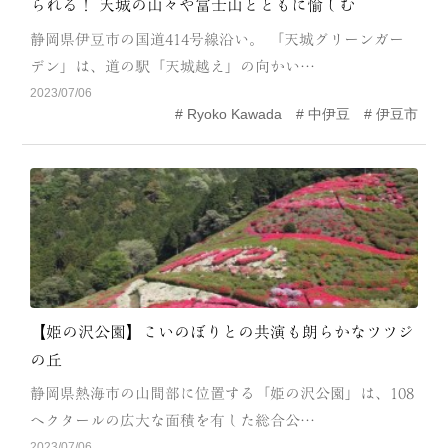
られる！ 天城の山々や富士山とともに愉しむ
CATEGORY
静岡県伊豆市の国道414号線沿い。 「天城グリーンガー
海
岬
デン」は、道の駅「天城越え」の向かい…
2023/07/06
温泉
花
Ryoko Kawada
中伊豆
伊豆市
池・滝・川
山・公園・棚田
町並み
観光施設
動物と触れ合える場所
カフェ・スイーツ
神社仏閣
食
人
洞窟・島
【姫の沢公園】こいのぼりとの共演も朗らかなツツジ
の丘
体験
宿
静岡県熱海市の山間部に位置する「姫の沢公園」は、108
ABOUT
ヘクタールの広大な面積を有した総合公…
2023/07/06