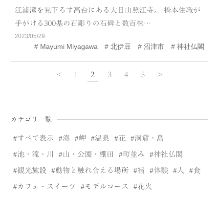
江浦湾を見下ろす高台にある大日山照江寺。 橋本住職が
手がける300基の石彫りの石碑と数百株…
2023/05/29
Mayumi Miyagawa
北伊豆
沼津市
神社仏閣
<
1
2
3
4
5
>
カテゴリ一覧
すべて表示
海
岬
温泉
花
洞窟・島
池・滝・川
山・公園・棚田
町並み
神社仏閣
観光施設
動物と触れ合える場所
宿
体験
人
食
カフェ・スイーツ
モデルコース
花火