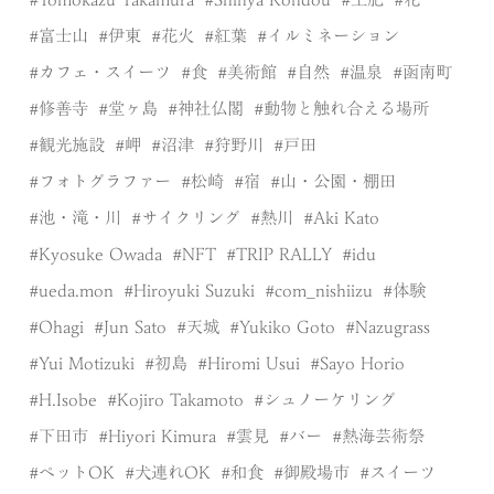
富士山
伊東
花火
紅葉
イルミネーション
カフェ・スイーツ
食
美術館
自然
温泉
函南町
修善寺
堂ヶ島
神社仏閣
動物と触れ合える場所
観光施設
岬
沼津
狩野川
戸田
フォトグラファー
松崎
宿
山・公園・棚田
池・滝・川
サイクリング
熱川
Aki Kato
Kyosuke Owada
NFT
TRIP RALLY
idu
ueda.mon
Hiroyuki Suzuki
com_nishiizu
体験
Ohagi
Jun Sato
天城
Yukiko Goto
Nazugrass
Yui Motizuki
初島
Hiromi Usui
Sayo Horio
H.Isobe
Kojiro Takamoto
シュノーケリング
下田市
Hiyori Kimura
雲見
バー
熱海芸術祭
ペットOK
犬連れOK
和食
御殿場市
スイーツ