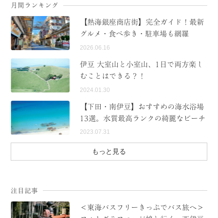
月間ランキング
【熱海銀座商店街】完全ガイド！最新
グルメ・食べ歩き・駐車場も網羅
2026.06.16
伊豆 大室山と小室山、1日で両方楽し
むことはできる？！
2024.01.30
【下田・南伊豆】おすすめの海水浴場
13選。水質最高ランクの綺麗なビーチ
2023.07.31
もっと見る
注目記事
＜東海バスフリーきっぷでバス旅へ＞