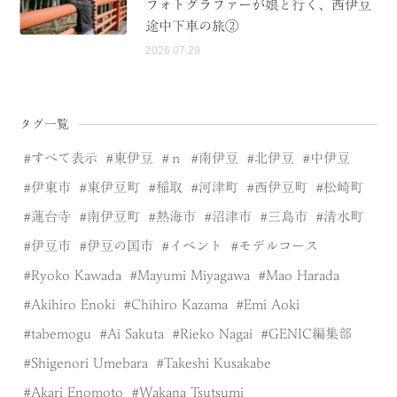
フォトグラファーが娘と行く、西伊豆
途中下車の旅②
2026.07.29
タグ一覧
すべて表示
東伊豆
ｎ
南伊豆
北伊豆
中伊豆
伊東市
東伊豆町
稲取
河津町
西伊豆町
松崎町
蓮台寺
南伊豆町
熱海市
沼津市
三島市
清水町
伊豆市
伊豆の国市
イベント
モデルコース
Ryoko Kawada
Mayumi Miyagawa
Mao Harada
Akihiro Enoki
Chihiro Kazama
Emi Aoki
tabemogu
Ai Sakuta
Rieko Nagai
GENIC編集部
Shigenori Umebara
Takeshi Kusakabe
Akari Enomoto
Wakana Tsutsumi