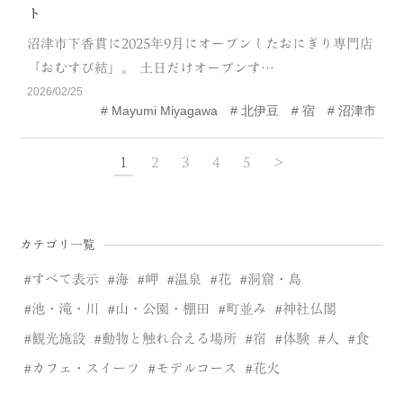
ト
沼津市下香貫に2025年9月にオープンしたおにぎり専門店
「おむすび結」。 土日だけオープンす…
2026/02/25
Mayumi Miyagawa
北伊豆
宿
沼津市
1
2
3
4
5
>
カテゴリ一覧
すべて表示
海
岬
温泉
花
洞窟・島
池・滝・川
山・公園・棚田
町並み
神社仏閣
観光施設
動物と触れ合える場所
宿
体験
人
食
カフェ・スイーツ
モデルコース
花火