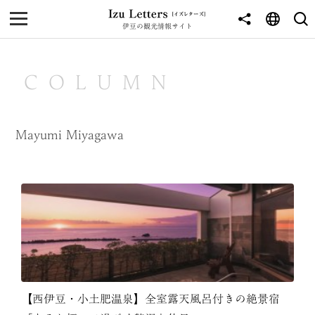
伊豆の観光情報サイト
MENU
TOP
COLUMN
NEWS
JOURNEY
Mayumi Miyagawa
東伊豆
西伊豆
南伊豆
北伊豆
中伊豆
【西伊豆・小土肥温泉】全室露天風呂付きの絶景宿