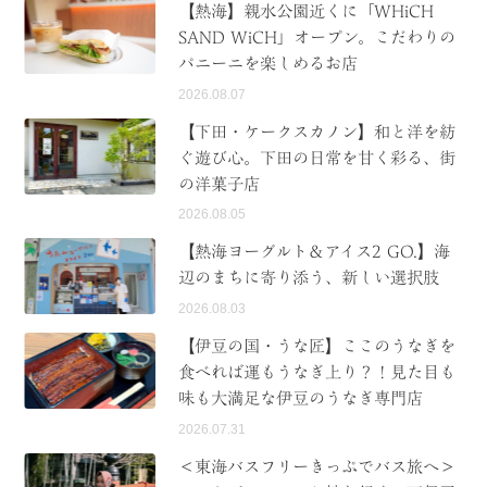
【熱海】親水公園近くに「WHiCH
SAND WiCH」オープン。こだわりの
パニーニを楽しめるお店
2026.08.07
【下田・ケークスカノン】和と洋を紡
ぐ遊び心。下田の日常を甘く彩る、街
の洋菓子店
2026.08.05
【熱海ヨーグルト＆アイス2 GO.】海
辺のまちに寄り添う、新しい選択肢
2026.08.03
【伊豆の国・うな匠】ここのうなぎを
食べれば運もうなぎ上り？！見た目も
味も大満足な伊豆のうなぎ専門店
2026.07.31
＜東海バスフリーきっぷでバス旅へ＞