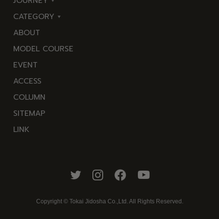
JOURNEY
CATEGORY
東
ABOUT
伊
海
MODEL COURSE
豆
岬
EVENT
西
温
ACCESS
伊
泉
COLUMN
豆
花
SITEMAP
南
池・
LINK
伊
滝・
豆
川
北
山・
伊
公
豆
園・
Copyright © Tokai Jidosha Co.,Ltd. All Rights Reserved.
中
棚