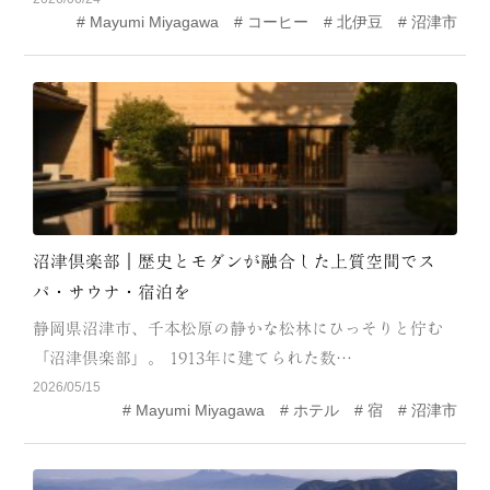
Mayumi Miyagawa
コーヒー
北伊豆
沼津市
MODEL COURSE
EVENT
ACCESS
COLUMN
LINK
沼津倶楽部｜歴史とモダンが融合した上質空間でス
パ・サウナ・宿泊を
静岡県沼津市、千本松原の静かな松林にひっそりと佇む
「沼津倶楽部」。 1913年に建てられた数…
2026/05/15
Mayumi Miyagawa
ホテル
宿
沼津市