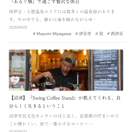
「あるじ栖」で過ごす贅沢な休日
CATEGORY
西伊豆・土肥温泉エリアには数多くの温泉宿がありま
海
岬
す。その中でも、静かに海を眺めながらゆ…
2026/06/29
温泉
花
Mayumi Miyagawa
伊豆市
宿
西伊豆
池・滝・川
山・公園・棚田
町並み
観光施設
動物と触れ合える場所
カフェ・スイーツ
神社仏閣
食
人
洞窟・島
【沼津】「Swing Coffee Stand」が教えてくれる、自
分らしく生きるということ
体験
宿
沼津市民文化センターのほど近く、瓦屋根の佇まいがど
ABOUT
こか懐かしい、街で一番小さなコーヒー…
2026/06/24