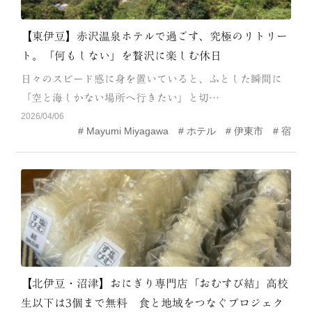
【東伊豆】赤沢温泉ホテルで過ごす、究極のリトリー
ト。「何もしない」を贅沢に楽しむ休日
日々のスピード感に身を置いていると、ふとした瞬間に
「空と海しかない場所へ行きたい」と切…
2026/04/06
Mayumi Miyagawa
ホテル
伊東市
宿
【北伊豆・沼津】おにぎり専門店「おむすび結」高校
生以下は3個まで無料 食と地域をつなぐプロジェク