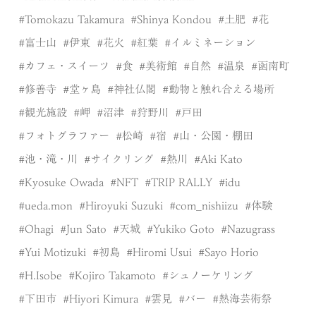
Tomokazu Takamura
Shinya Kondou
土肥
花
富士山
伊東
花火
紅葉
イルミネーション
カフェ・スイーツ
食
美術館
自然
温泉
函南町
修善寺
堂ヶ島
神社仏閣
動物と触れ合える場所
観光施設
岬
沼津
狩野川
戸田
フォトグラファー
松崎
宿
山・公園・棚田
池・滝・川
サイクリング
熱川
Aki Kato
Kyosuke Owada
NFT
TRIP RALLY
idu
ueda.mon
Hiroyuki Suzuki
com_nishiizu
体験
Ohagi
Jun Sato
天城
Yukiko Goto
Nazugrass
Yui Motizuki
初島
Hiromi Usui
Sayo Horio
H.Isobe
Kojiro Takamoto
シュノーケリング
下田市
Hiyori Kimura
雲見
バー
熱海芸術祭