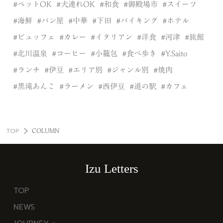
ペットOK
犬連れOK
和食
御殿場市
スイーツ
海鮮
パン屋
中華
下田
バイキング
ホテル
ビュッフェ
カレー
イタリアン
洋食
河津
旅館
北川温泉
コーヒー
小籠包
食べ歩き
Y.Saito
ランチ
伊豆
エリア別
ジャンル別
焼肉
黒滝あんこ
ラーメン
西伊豆
道の駅
カフェ
TOP
COLUMN
Izu Letters
TOP
NEWS