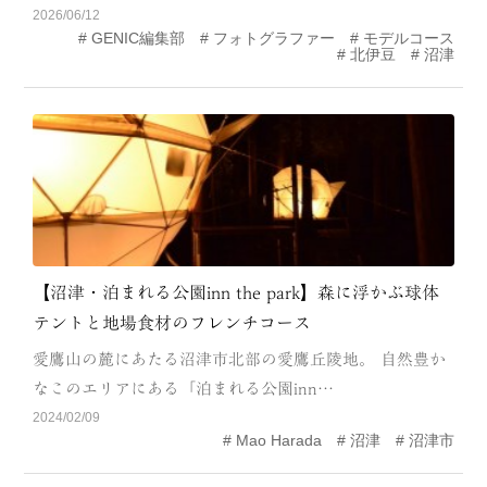
2026/06/12
MODEL COURSE
GENIC編集部
フォトグラファー
モデルコース
北伊豆
沼津
EVENT
ACCESS
COLUMN
LINK
【沼津・泊まれる公園inn the park】森に浮かぶ球体
テントと地場食材のフレンチコース
愛鷹山の麓にあたる沼津市北部の愛鷹丘陵地。 自然豊か
なこのエリアにある「泊まれる公園inn…
2024/02/09
Mao Harada
沼津
沼津市