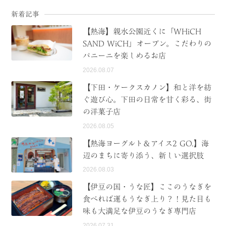
新着記事
【熱海】親水公園近くに「WHiCH
SAND WiCH」オープン。こだわりの
パニーニを楽しめるお店
2026.08.07
【下田・ケークスカノン】和と洋を紡
ぐ遊び心。下田の日常を甘く彩る、街
の洋菓子店
2026.08.05
【熱海ヨーグルト＆アイス2 GO.】海
辺のまちに寄り添う、新しい選択肢
2026.08.03
【伊豆の国・うな匠】ここのうなぎを
食べれば運もうなぎ上り？！見た目も
味も大満足な伊豆のうなぎ専門店
2026.07.31