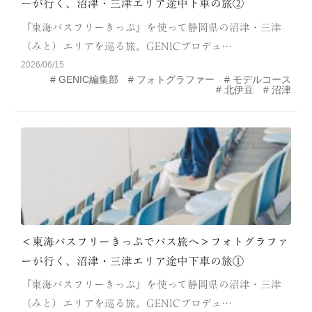
ーが行く、沼津・三津エリア途中下車の旅②
CATEGORY
『東海バスフリーきっぷ』を使って静岡県の沼津・三津
海
岬
（みと）エリアを巡る旅。GENICプロデュ…
2026/06/15
温泉
花
GENIC編集部
フォトグラファー
モデルコース
北伊豆
沼津
池・滝・川
山・公園・棚田
町並み
観光施設
動物と触れ合える場所
カフェ・スイーツ
神社仏閣
食
人
洞窟・島
＜東海バスフリーきっぷでバス旅へ＞フォトグラファ
体験
宿
ーが行く、沼津・三津エリア途中下車の旅①
『東海バスフリーきっぷ』を使って静岡県の沼津・三津
ABOUT
（みと）エリアを巡る旅。GENICプロデュ…