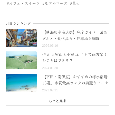
カフェ・スイーツ
モデルコース
花火
月間ランキング
【熱海銀座商店街】完全ガイド！最新
グルメ・食べ歩き・駐車場も網羅
2026.06.16
伊豆 大室山と小室山、1日で両方楽し
むことはできる？！
2024.01.30
【下田・南伊豆】おすすめの海水浴場
13選。水質最高ランクの綺麗なビーチ
2023.07.31
もっと見る