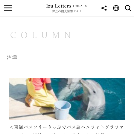
伊豆の観光情報サイト
MENU
TOP
COLUMN
NEWS
JOURNEY
沼津
東伊豆
西伊豆
南伊豆
北伊豆
中伊豆
＜東海バスフリーきっぷでバス旅へ＞フォトグラファ