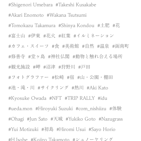
Shigenori Umebara
Takeshi Kusakabe
Akari Enomoto
Wakana Tsutsumi
Tomokazu Takamura
Shinya Kondou
土肥
花
富士山
伊東
花火
紅葉
イルミネーション
カフェ・スイーツ
食
美術館
自然
温泉
函南町
修善寺
堂ヶ島
神社仏閣
動物と触れ合える場所
観光施設
岬
沼津
狩野川
戸田
フォトグラファー
松崎
宿
山・公園・棚田
池・滝・川
サイクリング
熱川
Aki Kato
Kyosuke Owada
NFT
TRIP RALLY
idu
ueda.mon
Hiroyuki Suzuki
com_nishiizu
体験
Ohagi
Jun Sato
天城
Yukiko Goto
Nazugrass
Yui Motizuki
初島
Hiromi Usui
Sayo Horio
H.Isobe
Kojiro Takamoto
シュノーケリング