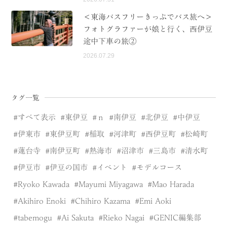
＜東海バスフリーきっぷでバス旅へ＞
フォトグラファーが娘と行く、西伊豆
途中下車の旅②
2026.07.29
タグ一覧
すべて表示
東伊豆
ｎ
南伊豆
北伊豆
中伊豆
伊東市
東伊豆町
稲取
河津町
西伊豆町
松崎町
蓮台寺
南伊豆町
熱海市
沼津市
三島市
清水町
伊豆市
伊豆の国市
イベント
モデルコース
Ryoko Kawada
Mayumi Miyagawa
Mao Harada
Akihiro Enoki
Chihiro Kazama
Emi Aoki
tabemogu
Ai Sakuta
Rieko Nagai
GENIC編集部