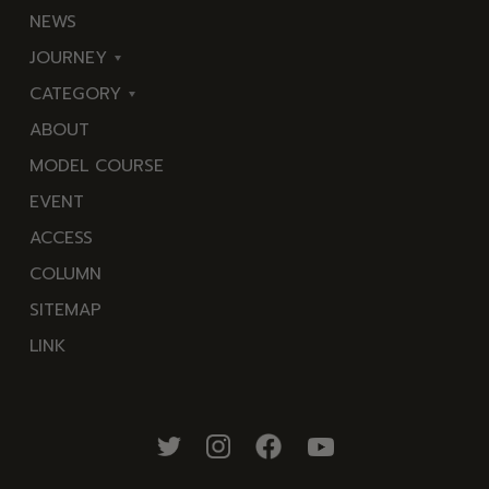
NEWS
JOURNEY
CATEGORY
東
ABOUT
伊
海
MODEL COURSE
豆
岬
EVENT
西
温
ACCESS
伊
泉
COLUMN
豆
花
SITEMAP
南
池・
LINK
伊
滝・
豆
川
北
山・
伊
公