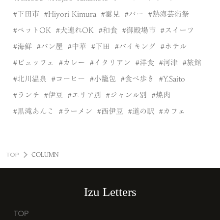
下田市
Hiyori Kimura
雲見
バー
熱海芸術祭
ペットOK
犬連れOK
和食
御殿場市
スイーツ
海鮮
パン屋
中華
下田
バイキング
ホテル
ビュッフェ
カレー
イタリアン
洋食
河津
旅館
北川温泉
コーヒー
小籠包
食べ歩き
Y.Saito
ランチ
伊豆
エリア別
ジャンル別
焼肉
黒滝あんこ
ラーメン
西伊豆
道の駅
カフェ
TOP
COLUMN
Izu Letters
TOP