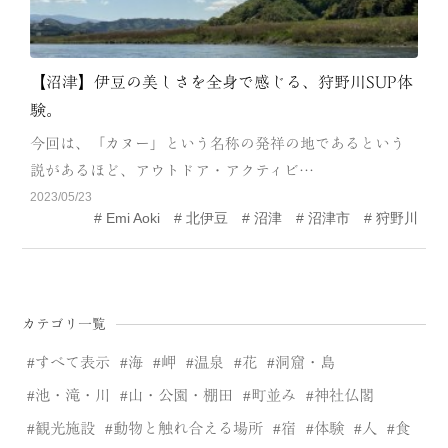
【沼津】伊豆の美しさを全身で感じる、狩野川SUP体
験。
今回は、「カヌー」という名称の発祥の地であるという
説があるほど、アウトドア・アクティビ…
2023/05/23
Emi Aoki
北伊豆
沼津
沼津市
狩野川
カテゴリ一覧
すべて表示
海
岬
温泉
花
洞窟・島
池・滝・川
山・公園・棚田
町並み
神社仏閣
観光施設
動物と触れ合える場所
宿
体験
人
食