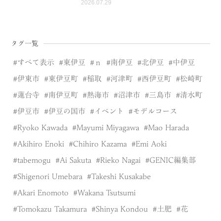
2026.07.29
タグ一覧
すべて表示
東伊豆
ｎ
南伊豆
北伊豆
中伊豆
伊東市
東伊豆町
稲取
河津町
西伊豆町
松崎町
蓮台寺
南伊豆町
熱海市
沼津市
三島市
清水町
伊豆市
伊豆の国市
イベント
モデルコース
Ryoko Kawada
Mayumi Miyagawa
Mao Harada
Akihiro Enoki
Chihiro Kazama
Emi Aoki
tabemogu
Ai Sakuta
Rieko Nagai
GENIC編集部
Shigenori Umebara
Takeshi Kusakabe
Akari Enomoto
Wakana Tsutsumi
Tomokazu Takamura
Shinya Kondou
土肥
花