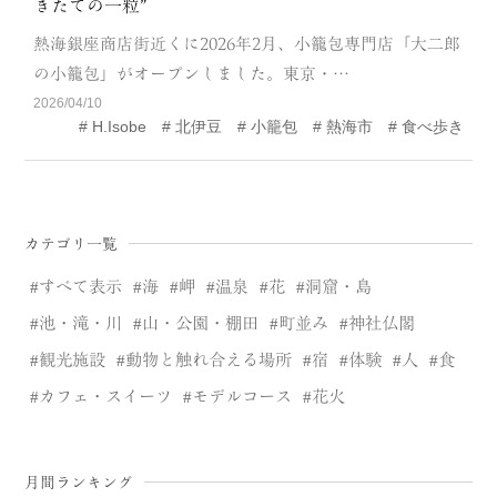
きたての一粒”
CATEGORY
熱海銀座商店街近くに2026年2月、小籠包専門店「大二郎
海
岬
の小籠包」がオープンしました。東京・…
2026/04/10
温泉
花
H.Isobe
北伊豆
小籠包
熱海市
食べ歩き
池・滝・川
山・公園・棚田
町並み
観光施設
カテゴリ一覧
動物と触れ合える場所
カフェ・スイーツ
すべて表示
海
岬
温泉
花
洞窟・島
神社仏閣
食
池・滝・川
山・公園・棚田
町並み
神社仏閣
観光施設
動物と触れ合える場所
宿
体験
人
食
人
洞窟・島
カフェ・スイーツ
モデルコース
花火
体験
宿
ABOUT
月間ランキング