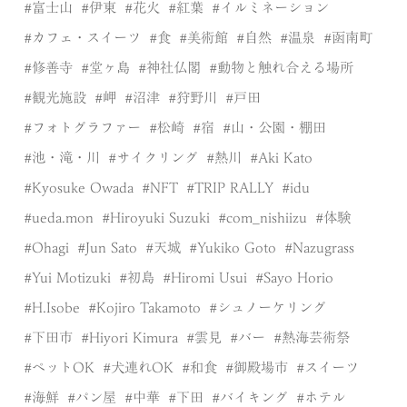
富士山
伊東
花火
紅葉
イルミネーション
カフェ・スイーツ
食
美術館
自然
温泉
函南町
修善寺
堂ヶ島
神社仏閣
動物と触れ合える場所
観光施設
岬
沼津
狩野川
戸田
フォトグラファー
松崎
宿
山・公園・棚田
池・滝・川
サイクリング
熱川
Aki Kato
Kyosuke Owada
NFT
TRIP RALLY
idu
ueda.mon
Hiroyuki Suzuki
com_nishiizu
体験
Ohagi
Jun Sato
天城
Yukiko Goto
Nazugrass
Yui Motizuki
初島
Hiromi Usui
Sayo Horio
H.Isobe
Kojiro Takamoto
シュノーケリング
下田市
Hiyori Kimura
雲見
バー
熱海芸術祭
ペットOK
犬連れOK
和食
御殿場市
スイーツ
海鮮
パン屋
中華
下田
バイキング
ホテル