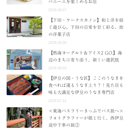
パニーニを楽しめるお店
2026.08.07
【下田・ケークスカノン】和と洋を紡
ぐ遊び心。下田の日常を甘く彩る、街
の洋菓子店
2026.08.05
【熱海ヨーグルト＆アイス2 GO.】海
辺のまちに寄り添う、新しい選択肢
2026.08.03
【伊豆の国・うな匠】ここのうなぎを
食べれば運もうなぎ上り？！見た目も
味も大満足な伊豆のうなぎ専門店
2026.07.31
＜東海バスフリーきっぷでバス旅へ＞
フォトグラファーが娘と行く、西伊豆
途中下車の旅②