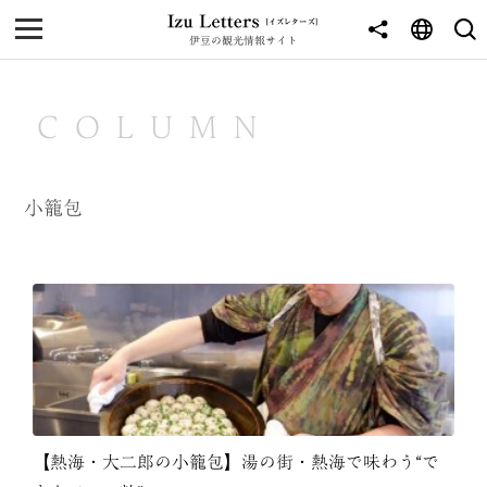
伊豆の観光情報サイト
MENU
TOP
COLUMN
NEWS
JOURNEY
小籠包
東伊豆
西伊豆
南伊豆
北伊豆
中伊豆
【熱海・大二郎の小籠包】湯の街・熱海で味わう“で