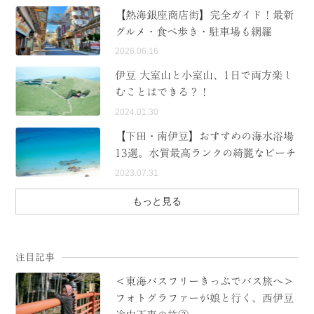
【熱海銀座商店街】完全ガイド！最新
MODEL COURSE
グルメ・食べ歩き・駐車場も網羅
2026.06.16
EVENT
伊豆 大室山と小室山、1日で両方楽し
ACCESS
むことはできる？！
2024.01.30
COLUMN
【下田・南伊豆】おすすめの海水浴場
13選。水質最高ランクの綺麗なビーチ
LINK
2023.07.31
もっと見る
注目記事
＜東海バスフリーきっぷでバス旅へ＞
フォトグラファーが娘と行く、西伊豆