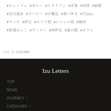
ビュッフェ
カレー
イタリアン
洋食
河津
旅館
北川温泉
コーヒー
小籠包
食べ歩き
Y.Saito
ランチ
伊豆
エリア別
ジャンル別
焼肉
黒滝あんこ
ラーメン
西伊豆
道の駅
カフェ
TOP
COLUMN
Izu Letters
TOP
NEWS
JOURNEY
CATEGORY
東