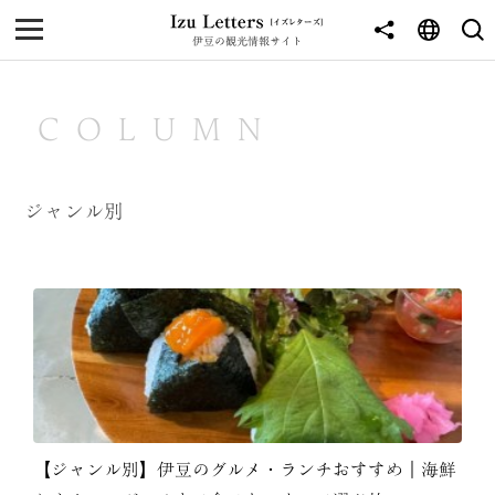
伊豆の観光情報サイト
MENU
TOP
COLUMN
NEWS
JOURNEY
ジャンル別
東伊豆
西伊豆
南伊豆
北伊豆
中伊豆
【ジャンル別】伊豆のグルメ・ランチおすすめ｜海鮮