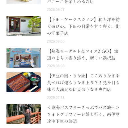
パニーニを楽しめるお店
2026.08.07
【下田・ケークスカノン】和と洋を紡
ぐ遊び心。下田の日常を甘く彩る、街
の洋菓子店
2026.08.05
【熱海ヨーグルト＆アイス2 GO.】海
辺のまちに寄り添う、新しい選択肢
2026.08.03
【伊豆の国・うな匠】ここのうなぎを
食べれば運もうなぎ上り？！見た目も
味も大満足な伊豆のうなぎ専門店
2026.07.31
＜東海バスフリーきっぷでバス旅へ＞
フォトグラファーが娘と行く、西伊豆
途中下車の旅②