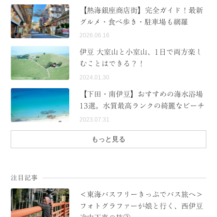
【熱海銀座商店街】完全ガイド！最新
MODEL COURSE
グルメ・食べ歩き・駐車場も網羅
2026.06.16
EVENT
伊豆 大室山と小室山、1日で両方楽し
ACCESS
むことはできる？！
2024.01.30
COLUMN
【下田・南伊豆】おすすめの海水浴場
13選。水質最高ランクの綺麗なビーチ
LINK
2023.07.31
もっと見る
注目記事
＜東海バスフリーきっぷでバス旅へ＞
フォトグラファーが娘と行く、西伊豆