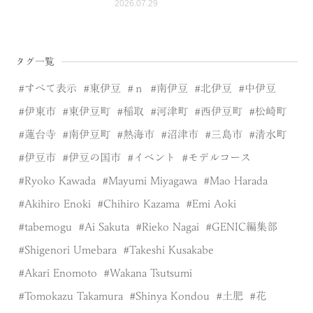
2026.07.29
タグ一覧
すべて表示
東伊豆
ｎ
南伊豆
北伊豆
中伊豆
伊東市
東伊豆町
稲取
河津町
西伊豆町
松崎町
蓮台寺
南伊豆町
熱海市
沼津市
三島市
清水町
伊豆市
伊豆の国市
イベント
モデルコース
Ryoko Kawada
Mayumi Miyagawa
Mao Harada
Akihiro Enoki
Chihiro Kazama
Emi Aoki
tabemogu
Ai Sakuta
Rieko Nagai
GENIC編集部
Shigenori Umebara
Takeshi Kusakabe
Akari Enomoto
Wakana Tsutsumi
Tomokazu Takamura
Shinya Kondou
土肥
花