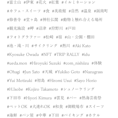
富士山
伊東
花火
紅葉
イルミネーション
カフェ・スイーツ
食
美術館
自然
温泉
函南町
修善寺
堂ヶ島
神社仏閣
動物と触れ合える場所
観光施設
岬
沼津
狩野川
戸田
フォトグラファー
松崎
宿
山・公園・棚田
池・滝・川
サイクリング
熱川
Aki Kato
Kyosuke Owada
NFT
TRIP RALLY
idu
ueda.mon
Hiroyuki Suzuki
com_nishiizu
体験
Ohagi
Jun Sato
天城
Yukiko Goto
Nazugrass
Yui Motizuki
初島
Hiromi Usui
Sayo Horio
H.Isobe
Kojiro Takamoto
シュノーケリング
下田市
Hiyori Kimura
雲見
バー
熱海芸術祭
ペットOK
犬連れOK
和食
御殿場市
スイーツ
海鮮
パン屋
中華
下田
バイキング
ホテル