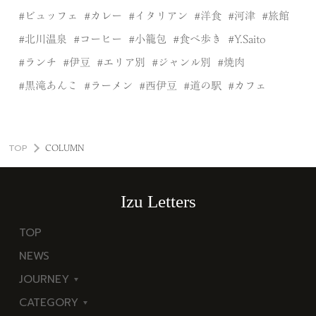
ビュッフェ
カレー
イタリアン
洋食
河津
旅館
北川温泉
コーヒー
小籠包
食べ歩き
Y.Saito
ランチ
伊豆
エリア別
ジャンル別
焼肉
黒滝あんこ
ラーメン
西伊豆
道の駅
カフェ
TOP
COLUMN
Izu Letters
TOP
NEWS
JOURNEY
CATEGORY
東