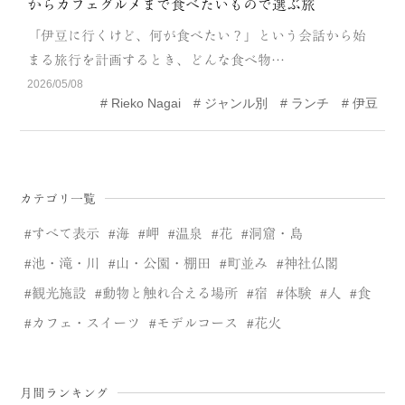
からカフェグルメまで食べたいもので選ぶ旅
CATEGORY
「伊豆に行くけど、何が食べたい？」という会話から始
海
岬
まる旅行を計画するとき、どんな食べ物…
2026/05/08
温泉
花
Rieko Nagai
ジャンル別
ランチ
伊豆
池・滝・川
山・公園・棚田
町並み
観光施設
カテゴリ一覧
動物と触れ合える場所
カフェ・スイーツ
すべて表示
海
岬
温泉
花
洞窟・島
神社仏閣
食
池・滝・川
山・公園・棚田
町並み
神社仏閣
観光施設
動物と触れ合える場所
宿
体験
人
食
人
洞窟・島
カフェ・スイーツ
モデルコース
花火
体験
宿
ABOUT
月間ランキング