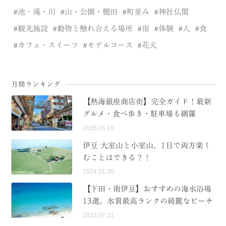
池・滝・川
山・公園・棚田
町並み
神社仏閣
観光施設
動物と触れ合える場所
宿
体験
人
食
カフェ・スイーツ
モデルコース
花火
月間ランキング
【熱海銀座商店街】完全ガイド！最新
グルメ・食べ歩き・駐車場も網羅
2026.06.16
伊豆 大室山と小室山、1日で両方楽し
むことはできる？！
2024.01.30
【下田・南伊豆】おすすめの海水浴場
13選。水質最高ランクの綺麗なビーチ
2023.07.31