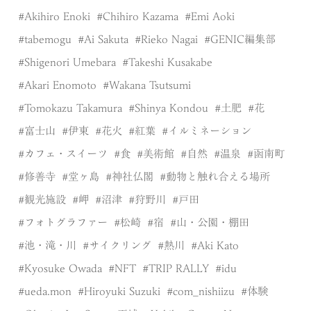
Akihiro Enoki
Chihiro Kazama
Emi Aoki
tabemogu
Ai Sakuta
Rieko Nagai
GENIC編集部
Shigenori Umebara
Takeshi Kusakabe
Akari Enomoto
Wakana Tsutsumi
Tomokazu Takamura
Shinya Kondou
土肥
花
富士山
伊東
花火
紅葉
イルミネーション
カフェ・スイーツ
食
美術館
自然
温泉
函南町
修善寺
堂ヶ島
神社仏閣
動物と触れ合える場所
観光施設
岬
沼津
狩野川
戸田
フォトグラファー
松崎
宿
山・公園・棚田
池・滝・川
サイクリング
熱川
Aki Kato
Kyosuke Owada
NFT
TRIP RALLY
idu
ueda.mon
Hiroyuki Suzuki
com_nishiizu
体験