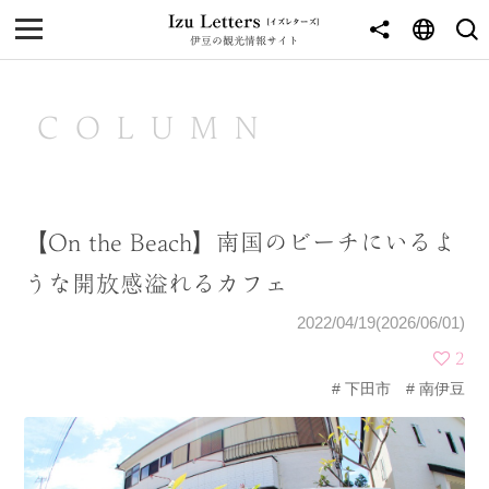
伊豆の観光情報サイト
MENU
TOP
COLUMN
NEWS
JOURNEY
【On the Beach】南国のビーチにいるよ
東伊豆
うな開放感溢れるカフェ
西伊豆
2022/04/19(2026/06/01)
南伊豆
2
下田市
南伊豆
北伊豆
中伊豆