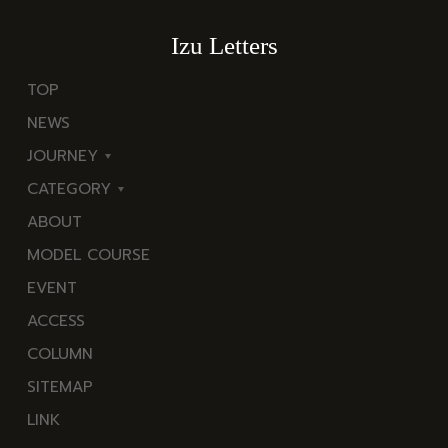
Izu Letters
TOP
NEWS
JOURNEY
CATEGORY
東
ABOUT
伊
海
MODEL COURSE
豆
岬
EVENT
西
温
ACCESS
伊
泉
COLUMN
豆
花
SITEMAP
南
池・
LINK
伊
滝・