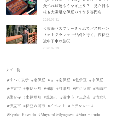
食べれば運もうなぎ上り？！見た目も
味も大満足な伊豆のうなぎ専門店
2026.07.31
＜東海バスフリーきっぷでバス旅へ＞
フォトグラファーが娘と行く、西伊豆
途中下車の旅②
2026.07.29
タグ一覧
すべて表示
東伊豆
ｎ
南伊豆
北伊豆
中伊豆
伊東市
東伊豆町
稲取
河津町
西伊豆町
松崎町
蓮台寺
南伊豆町
熱海市
沼津市
三島市
清水町
伊豆市
伊豆の国市
イベント
モデルコース
Ryoko Kawada
Mayumi Miyagawa
Mao Harada