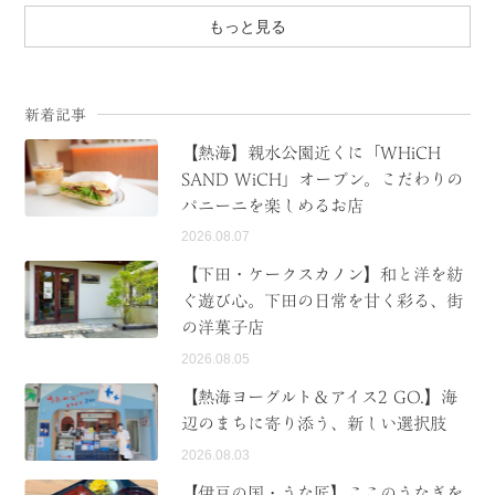
もっと見る
新着記事
【熱海】親水公園近くに「WHiCH
SAND WiCH」オープン。こだわりの
パニーニを楽しめるお店
2026.08.07
【下田・ケークスカノン】和と洋を紡
ぐ遊び心。下田の日常を甘く彩る、街
の洋菓子店
2026.08.05
【熱海ヨーグルト＆アイス2 GO.】海
辺のまちに寄り添う、新しい選択肢
2026.08.03
【伊豆の国・うな匠】ここのうなぎを