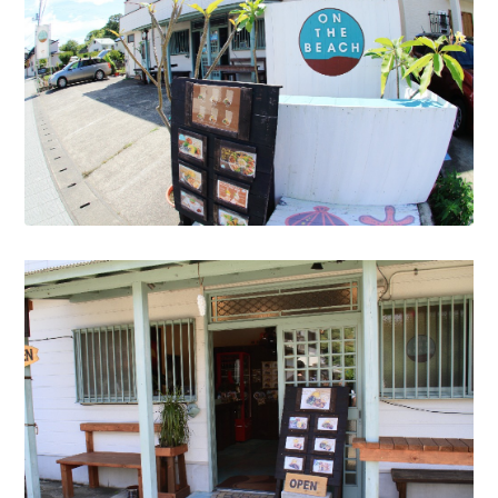
CATEGORY
海
岬
温泉
花
池・滝・川
山・公園・棚田
町並み
観光施設
動物と触れ合える場所
カフェ・スイーツ
神社仏閣
食
人
洞窟・島
体験
宿
ABOUT