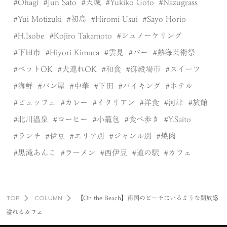
Ohagi
Jun Sato
天城
Yukiko Goto
Nazugrass
Yui Motizuki
初島
Hiromi Usui
Sayo Horio
H.Isobe
Kojiro Takamoto
シュノーケリング
下田市
Hiyori Kimura
雲見
バー
熱海芸術祭
ペットOK
犬連れOK
和食
御殿場市
スイーツ
海鮮
パン屋
中華
下田
バイキング
ホテル
ビュッフェ
カレー
イタリアン
洋食
河津
旅館
北川温泉
コーヒー
小籠包
食べ歩き
Y.Saito
ランチ
伊豆
エリア別
ジャンル別
焼肉
黒滝あんこ
ラーメン
西伊豆
道の駅
カフェ
TOP
COLUMN
【On the Beach】南国のビーチにいるような開放感
溢れるカフェ