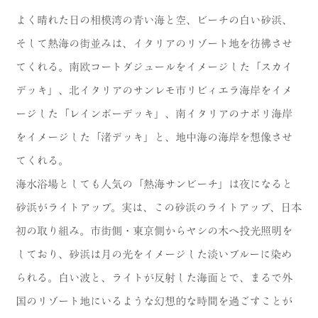
よく晴れた日の相模湾の青い海と空、ビーチの白い砂浜、
そして熱海の街並みは、イタリアのリゾート地を彷彿させ
てくれる。南欧コートダジュールをイメージした「スカイ
デッキ」、北イタリアのサンレモ市リビィエラ海岸をイメ
ージした「レインボーデッキ」、南イタリアのナポリ海岸
をイメージした「渚デッキ」と、地中海の海岸を想像させ
てくれる。
海水浴場としても人気の「熱海サンビーチ」は夜になると
砂浜がライトアップ。実は、この砂浜のライトアップ、日本
初の取り組み。市街側・東京側からヤシの木へ投光照明を
しており、砂浜は月の光をイメージした淡いブルーに染め
られる。白い波と、ライトが反射した海面とで、まるで外
国のリゾート地にいるような幻想的な時間を過ごすことが