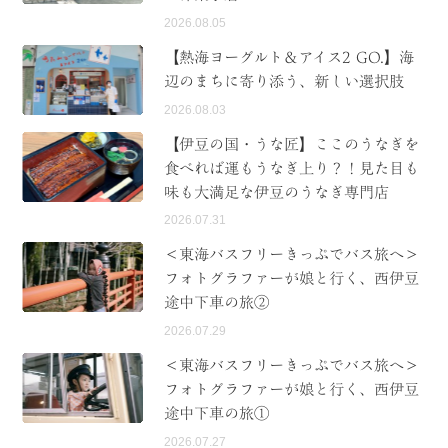
2026.08.05
【熱海ヨーグルト＆アイス2 GO.】海
辺のまちに寄り添う、新しい選択肢
2026.08.03
【伊豆の国・うな匠】ここのうなぎを
食べれば運もうなぎ上り？！見た目も
味も大満足な伊豆のうなぎ専門店
2026.07.31
＜東海バスフリーきっぷでバス旅へ＞
フォトグラファーが娘と行く、西伊豆
途中下車の旅②
2026.07.29
＜東海バスフリーきっぷでバス旅へ＞
フォトグラファーが娘と行く、西伊豆
途中下車の旅①
2026.07.27