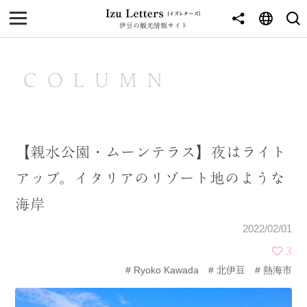
伊豆の観光情報サイト
MENU
TOP
COLUMN
NEWS
JOURNEY
【親水公園・ムーンテラス】夜はライト
東伊豆
アップ。イタリアのリゾート地のような
西伊豆
海岸
南伊豆
2022/02/01
北伊豆
3
Ryoko Kawada
北伊豆
熱海市
中伊豆