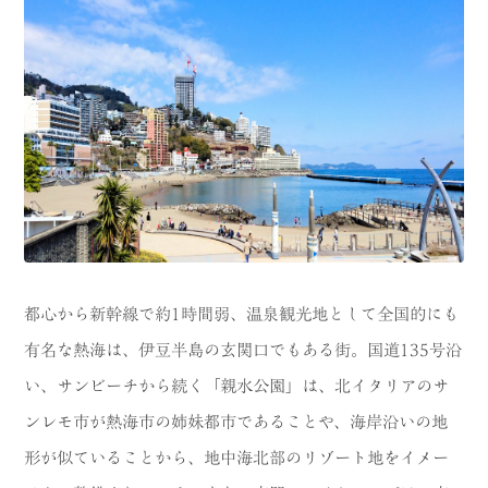
CATEGORY
海
岬
温泉
花
池・滝・川
山・公園・棚田
町並み
観光施設
動物と触れ合える場所
カフェ・スイーツ
神社仏閣
食
都心から新幹線で約1時間弱、温泉観光地として全国的にも
有名な熱海は、伊豆半島の玄関口でもある街。国道135号沿
人
洞窟・島
い、サンビーチから続く「親水公園」は、北イタリアのサ
体験
宿
ンレモ市が熱海市の姉妹都市であることや、海岸沿いの地
形が似ていることから、地中海北部のリゾート地をイメー
ABOUT