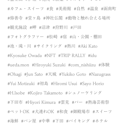
カフェ・スイーツ
食
美術館
自然
温泉
函南町
修善寺
堂ヶ島
神社仏閣
動物と触れ合える場所
観光施設
岬
沼津
狩野川
戸田
フォトグラファー
松崎
宿
山・公園・棚田
池・滝・川
サイクリング
熱川
Aki Kato
Kyosuke Owada
NFT
TRIP RALLY
idu
ueda.mon
Hiroyuki Suzuki
com_nishiizu
体験
Ohagi
Jun Sato
天城
Yukiko Goto
Nazugrass
Yui Motizuki
初島
Hiromi Usui
Sayo Horio
H.Isobe
Kojiro Takamoto
シュノーケリング
下田市
Hiyori Kimura
雲見
バー
熱海芸術祭
ペットOK
犬連れOK
和食
御殿場市
スイーツ
海鮮
パン屋
中華
下田
バイキング
ホテル