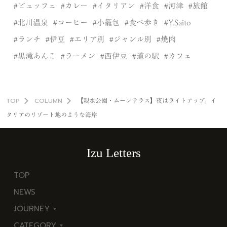
ビュッフェ
カレー
イタリアン
洋食
河津
旅館
北川温泉
コーヒー
小籠包
食べ歩き
Y.Saito
ランチ
伊豆
エリア別
ジャンル別
焼肉
黒滝あんこ
ラーメン
西伊豆
道の駅
カフェ
TOP
COLUMN
【親水公園・ムーンテラス】夜はライトアップ。イ
タリアのリゾート地のような海岸
Izu Letters
TOP
NEWS
JOURNEY
CATEGORY
東