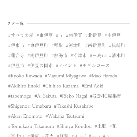
タグ一覧
すべて表示
東伊豆
ｎ
南伊豆
北伊豆
中伊豆
伊東市
東伊豆町
稲取
河津町
西伊豆町
松崎町
蓮台寺
南伊豆町
熱海市
沼津市
三島市
清水町
伊豆市
伊豆の国市
イベント
モデルコース
Ryoko Kawada
Mayumi Miyagawa
Mao Harada
Akihiro Enoki
Chihiro Kazama
Emi Aoki
tabemogu
Ai Sakuta
Rieko Nagai
GENIC編集部
Shigenori Umebara
Takeshi Kusakabe
Akari Enomoto
Wakana Tsutsumi
Tomokazu Takamura
Shinya Kondou
土肥
花
富士山
伊東
花火
紅葉
イルミネーション