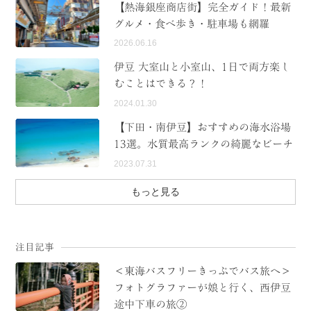
【熱海銀座商店街】完全ガイド！最新
グルメ・食べ歩き・駐車場も網羅
2026.06.16
伊豆 大室山と小室山、1日で両方楽し
むことはできる？！
2024.01.30
【下田・南伊豆】おすすめの海水浴場
13選。水質最高ランクの綺麗なビーチ
2023.07.31
もっと見る
注目記事
＜東海バスフリーきっぷでバス旅へ＞
フォトグラファーが娘と行く、西伊豆
途中下車の旅②