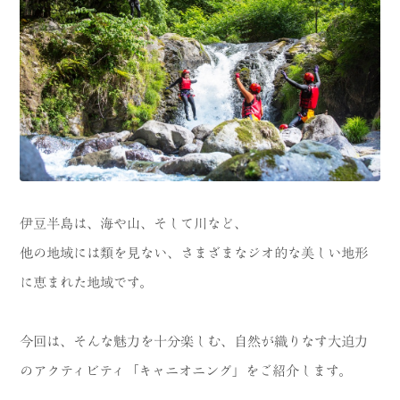
CATEGORY
海
岬
温泉
花
池・滝・川
山・公園・棚田
町並み
観光施設
動物と触れ合える場所
カフェ・スイーツ
伊豆半島は、海や山、そして川など、
他の地域には類を見ない、さまざまなジオ的な美しい地形
神社仏閣
食
に恵まれた地域です。
人
洞窟・島
体験
宿
今回は、そんな魅力を十分楽しむ、自然が織りなす大迫力
のアクティビティ「キャニオニング」をご紹介します。
ABOUT