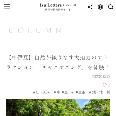
伊豆の観光情報サイト
MENU
TOP
COLUMN
NEWS
JOURNEY
【中伊豆】自然が織りなす大迫力のアト
東伊豆
ラクション 「キャニオニング」を体験！
西伊豆
2023/10/12
南伊豆
3
Emi Aoki
中伊豆
伊豆市
池・滝・川
北伊豆
中伊豆