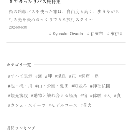
までゆったりバス旅特集
CATEGORY
街の路線バスを使った旅は、自由度も高く、歩きながら
海
岬
行き先を決めゆっくりできる旅行スタイ…
2024/04/30
温泉
花
Kyosuke Owada
伊東市
東伊豆
池・滝・川
山・公園・棚田
町並み
観光施設
カテゴリ一覧
動物と触れ合える場所
カフェ・スイーツ
すべて表示
海
岬
温泉
花
洞窟・島
神社仏閣
食
池・滝・川
山・公園・棚田
町並み
神社仏閣
観光施設
動物と触れ合える場所
宿
体験
人
食
人
洞窟・島
カフェ・スイーツ
モデルコース
花火
体験
宿
ABOUT
月間ランキング