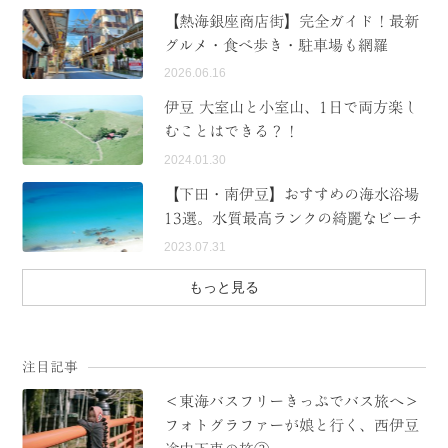
【熱海銀座商店街】完全ガイド！最新
MODEL COURSE
グルメ・食べ歩き・駐車場も網羅
2026.06.16
EVENT
伊豆 大室山と小室山、1日で両方楽し
ACCESS
むことはできる？！
2024.01.30
COLUMN
【下田・南伊豆】おすすめの海水浴場
13選。水質最高ランクの綺麗なビーチ
LINK
2023.07.31
もっと見る
注目記事
＜東海バスフリーきっぷでバス旅へ＞
フォトグラファーが娘と行く、西伊豆