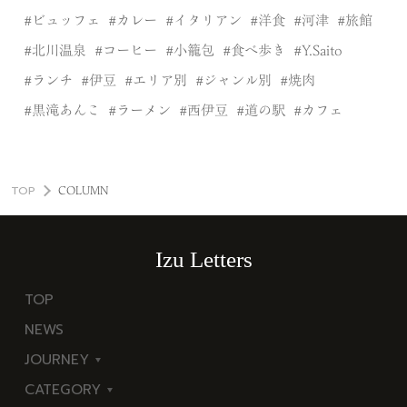
ビュッフェ
カレー
イタリアン
洋食
河津
旅館
北川温泉
コーヒー
小籠包
食べ歩き
Y.Saito
ランチ
伊豆
エリア別
ジャンル別
焼肉
黒滝あんこ
ラーメン
西伊豆
道の駅
カフェ
TOP
COLUMN
Izu Letters
TOP
NEWS
JOURNEY
CATEGORY
東