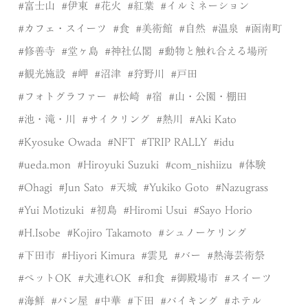
富士山
伊東
花火
紅葉
イルミネーション
カフェ・スイーツ
食
美術館
自然
温泉
函南町
修善寺
堂ヶ島
神社仏閣
動物と触れ合える場所
観光施設
岬
沼津
狩野川
戸田
フォトグラファー
松崎
宿
山・公園・棚田
池・滝・川
サイクリング
熱川
Aki Kato
Kyosuke Owada
NFT
TRIP RALLY
idu
ueda.mon
Hiroyuki Suzuki
com_nishiizu
体験
Ohagi
Jun Sato
天城
Yukiko Goto
Nazugrass
Yui Motizuki
初島
Hiromi Usui
Sayo Horio
H.Isobe
Kojiro Takamoto
シュノーケリング
下田市
Hiyori Kimura
雲見
バー
熱海芸術祭
ペットOK
犬連れOK
和食
御殿場市
スイーツ
海鮮
パン屋
中華
下田
バイキング
ホテル