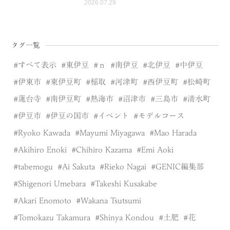
2026.07.29
タグ一覧
すべて表示
東伊豆
ｎ
南伊豆
北伊豆
中伊豆
伊東市
東伊豆町
稲取
河津町
西伊豆町
松崎町
蓮台寺
南伊豆町
熱海市
沼津市
三島市
清水町
伊豆市
伊豆の国市
イベント
モデルコース
Ryoko Kawada
Mayumi Miyagawa
Mao Harada
Akihiro Enoki
Chihiro Kazama
Emi Aoki
tabemogu
Ai Sakuta
Rieko Nagai
GENIC編集部
Shigenori Umebara
Takeshi Kusakabe
Akari Enomoto
Wakana Tsutsumi
Tomokazu Takamura
Shinya Kondou
土肥
花