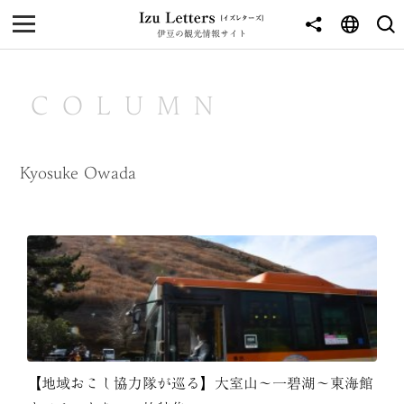
伊豆の観光情報サイト
MENU
TOP
COLUMN
NEWS
JOURNEY
Kyosuke Owada
東伊豆
西伊豆
南伊豆
北伊豆
中伊豆
【地域おこし協力隊が巡る】大室山〜一碧湖〜東海館