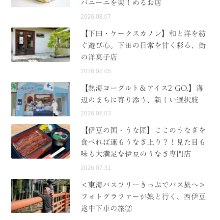
パニーニを楽しめるお店
2026.08.07
【下田・ケークスカノン】和と洋を紡
ぐ遊び心。下田の日常を甘く彩る、街
の洋菓子店
2026.08.05
【熱海ヨーグルト＆アイス2 GO.】海
辺のまちに寄り添う、新しい選択肢
2026.08.03
【伊豆の国・うな匠】ここのうなぎを
食べれば運もうなぎ上り？！見た目も
味も大満足な伊豆のうなぎ専門店
2026.07.31
＜東海バスフリーきっぷでバス旅へ＞
フォトグラファーが娘と行く、西伊豆
途中下車の旅②