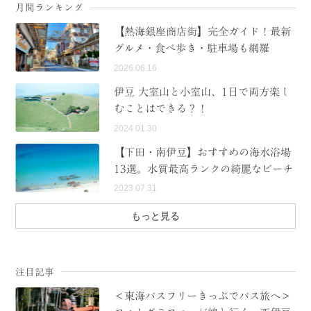
月間ランキング
【熱海銀座商店街】完全ガイド！最新
グルメ・食べ歩き・駐車場も網羅
2026.06.16
伊豆 大室山と小室山、1日で両方楽し
むことはできる？！
2024.01.30
【下田・南伊豆】おすすめの海水浴場
13選。水質最高ランクの綺麗なビーチ
2023.07.31
もっと見る
注目記事
＜東海バスフリーきっぷでバス旅へ＞