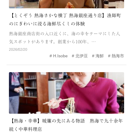
【とくぞう 熱海さかな横丁 熱海銀座通り店】漁師町
のにぎわいに浸る海鮮尽くしの体験
熱海銀座商店街の入口近くに、海の幸をテーマにした人
気スポットがあります。創業から100年、…
2026/02/20
H.Isobe
北伊豆
海鮮
熱海市
【熱海・幸華】暖簾の先にある物語 熱海で九十余年
続く中華料理店