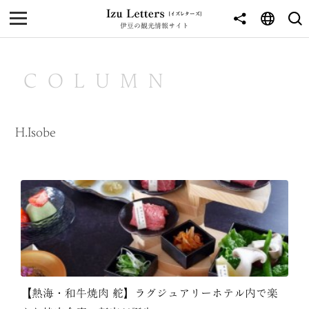
伊豆の観光情報サイト
MENU
TOP
COLUMN
NEWS
JOURNEY
H.Isobe
東伊豆
西伊豆
南伊豆
北伊豆
中伊豆
【熱海・和牛焼肉 舵】ラグジュアリーホテル内で楽