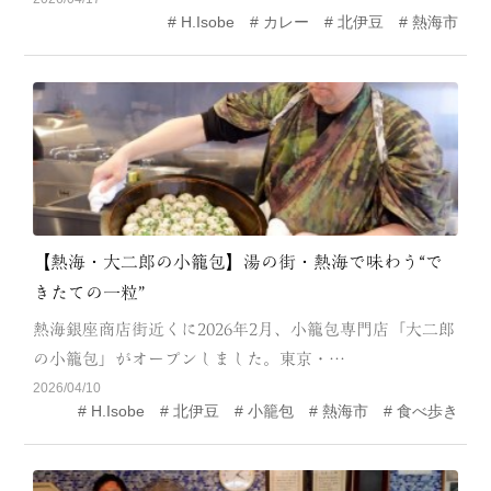
H.Isobe
カレー
北伊豆
熱海市
MODEL COURSE
EVENT
ACCESS
COLUMN
LINK
【熱海・大二郎の小籠包】湯の街・熱海で味わう“で
きたての一粒”
熱海銀座商店街近くに2026年2月、小籠包専門店「大二郎
の小籠包」がオープンしました。東京・…
2026/04/10
H.Isobe
北伊豆
小籠包
熱海市
食べ歩き