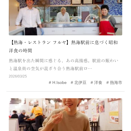
【熱海・レストラン フルヤ】熱海駅前に息づく昭和
洋食の時間
熱海駅を出た瞬間に感じる、あの高揚感。駅前の賑わい
と温泉街の空気が混ざり合う熱海駅前ロ…
2026/03/25
H.Isobe
北伊豆
洋食
熱海市