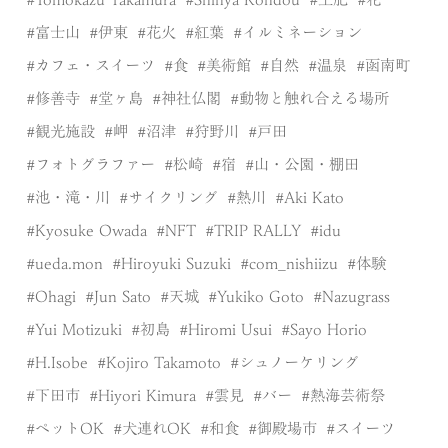
富士山
伊東
花火
紅葉
イルミネーション
カフェ・スイーツ
食
美術館
自然
温泉
函南町
修善寺
堂ヶ島
神社仏閣
動物と触れ合える場所
観光施設
岬
沼津
狩野川
戸田
フォトグラファー
松崎
宿
山・公園・棚田
池・滝・川
サイクリング
熱川
Aki Kato
Kyosuke Owada
NFT
TRIP RALLY
idu
ueda.mon
Hiroyuki Suzuki
com_nishiizu
体験
Ohagi
Jun Sato
天城
Yukiko Goto
Nazugrass
Yui Motizuki
初島
Hiromi Usui
Sayo Horio
H.Isobe
Kojiro Takamoto
シュノーケリング
下田市
Hiyori Kimura
雲見
バー
熱海芸術祭
ペットOK
犬連れOK
和食
御殿場市
スイーツ