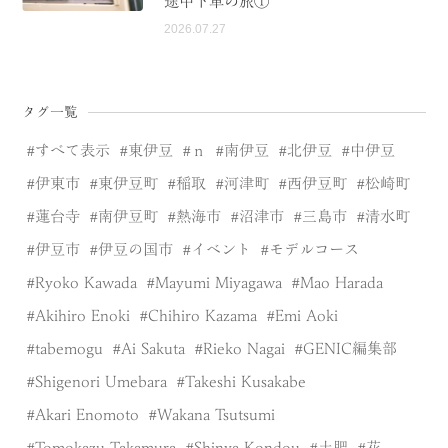
途中下車の旅①
2026.07.27
タグ一覧
すべて表示
東伊豆
ｎ
南伊豆
北伊豆
中伊豆
伊東市
東伊豆町
稲取
河津町
西伊豆町
松崎町
蓮台寺
南伊豆町
熱海市
沼津市
三島市
清水町
伊豆市
伊豆の国市
イベント
モデルコース
Ryoko Kawada
Mayumi Miyagawa
Mao Harada
Akihiro Enoki
Chihiro Kazama
Emi Aoki
tabemogu
Ai Sakuta
Rieko Nagai
GENIC編集部
Shigenori Umebara
Takeshi Kusakabe
Akari Enomoto
Wakana Tsutsumi
Tomokazu Takamura
Shinya Kondou
土肥
花