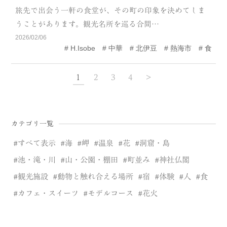
旅先で出会う一軒の食堂が、その町の印象を決めてしま
うことがあります。観光名所を巡る合間…
2026/02/06
H.Isobe
中華
北伊豆
熱海市
食
1
2
3
4
>
カテゴリ一覧
すべて表示
海
岬
温泉
花
洞窟・島
池・滝・川
山・公園・棚田
町並み
神社仏閣
観光施設
動物と触れ合える場所
宿
体験
人
食
カフェ・スイーツ
モデルコース
花火