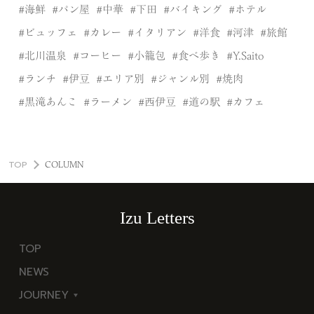
海鮮
パン屋
中華
下田
バイキング
ホテル
ビュッフェ
カレー
イタリアン
洋食
河津
旅館
北川温泉
コーヒー
小籠包
食べ歩き
Y.Saito
ランチ
伊豆
エリア別
ジャンル別
焼肉
黒滝あんこ
ラーメン
西伊豆
道の駅
カフェ
TOP
COLUMN
Izu Letters
TOP
NEWS
JOURNEY