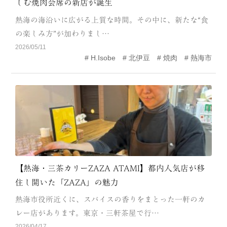
しむ焼肉会席の新店が誕生
CATEGORY
熱海の海沿いに広がる上質な時間。その中に、新たな“食
海
岬
の楽しみ方”が加わりまし…
2026/05/11
温泉
花
H.Isobe
北伊豆
焼肉
熱海市
池・滝・川
山・公園・棚田
町並み
観光施設
動物と触れ合える場所
カフェ・スイーツ
神社仏閣
食
人
洞窟・島
【熱海・三茶カリーZAZA ATAMI】都内人気店が移
住し開いた「ZAZA」の魅力
体験
宿
熱海市役所近くに、スパイスの香りをまとった一軒のカ
ABOUT
レー店があります。東京・三軒茶屋で行…
2026/04/17