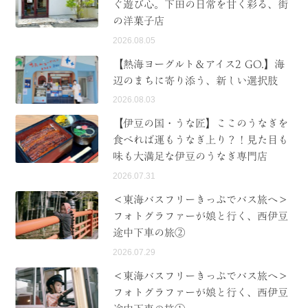
ぐ遊び心。下田の日常を甘く彩る、街
の洋菓子店
2026.08.05
【熱海ヨーグルト＆アイス2 GO.】海
辺のまちに寄り添う、新しい選択肢
2026.08.03
【伊豆の国・うな匠】ここのうなぎを
食べれば運もうなぎ上り？！見た目も
味も大満足な伊豆のうなぎ専門店
2026.07.31
＜東海バスフリーきっぷでバス旅へ＞
フォトグラファーが娘と行く、西伊豆
途中下車の旅②
2026.07.29
＜東海バスフリーきっぷでバス旅へ＞
フォトグラファーが娘と行く、西伊豆