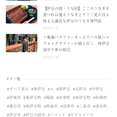
【伊豆の国・うな匠】ここのうなぎを
食べれば運もうなぎ上り？！見た目も
味も大満足な伊豆のうなぎ専門店
2026.07.31
＜東海バスフリーきっぷでバス旅へ＞
フォトグラファーが娘と行く、西伊豆
途中下車の旅②
2026.07.29
タグ一覧
すべて表示
東伊豆
ｎ
南伊豆
北伊豆
中伊豆
伊東市
東伊豆町
稲取
河津町
西伊豆町
松崎町
蓮台寺
南伊豆町
熱海市
沼津市
三島市
清水町
伊豆市
伊豆の国市
イベント
モデルコース