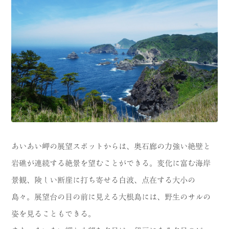
CATEGORY
海
岬
温泉
花
池・滝・川
山・公園・棚田
町並み
観光施設
動物と触れ合える場所
カフェ・スイーツ
神社仏閣
食
あいあい岬の展望スポットからは、奥石廊の力強い絶壁と
岩礁が連続する絶景を望むことができる。変化に富む海岸
人
洞窟・島
景観、険しい断崖に打ち寄せる白波、点在する大小の
体験
宿
島々。展望台の目の前に見える大根島には、野生のサルの
姿を見ることもできる。
ABOUT