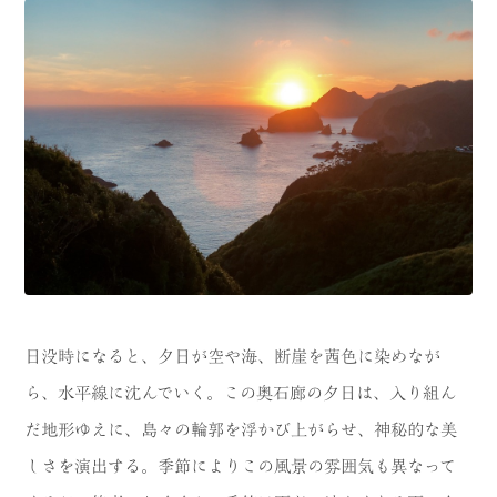
日没時になると、夕日が空や海、断崖を茜色に染めなが
ら、水平線に沈んでいく。この奥石廊の夕日は、入り組ん
だ地形ゆえに、島々の輪郭を浮かび上がらせ、神秘的な美
しさを演出する。季節によりこの風景の雰囲気も異なって