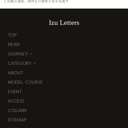
と岩礁が連続。南伊豆の偶然の美を見渡す
Izu Letters
TOP
NEWS
JOURNEY
CATEGORY
東
ABOUT
伊
海
MODEL COURSE
豆
岬
EVENT
西
温
ACCESS
伊
泉
COLUMN
豆
花
SITEMAP
南
池・