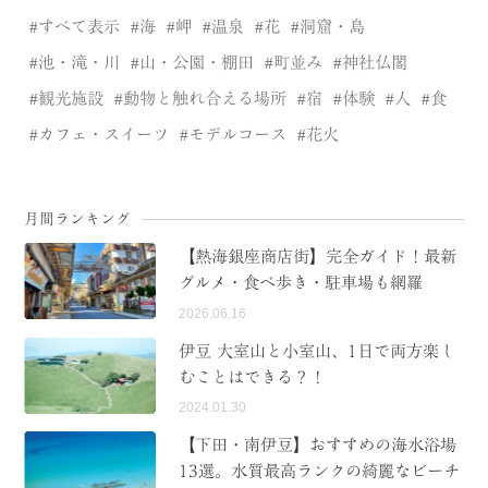
すべて表示
海
岬
温泉
花
洞窟・島
池・滝・川
山・公園・棚田
町並み
神社仏閣
観光施設
動物と触れ合える場所
宿
体験
人
食
カフェ・スイーツ
モデルコース
花火
月間ランキング
【熱海銀座商店街】完全ガイド！最新
グルメ・食べ歩き・駐車場も網羅
2026.06.16
伊豆 大室山と小室山、1日で両方楽し
むことはできる？！
2024.01.30
【下田・南伊豆】おすすめの海水浴場
13選。水質最高ランクの綺麗なビーチ