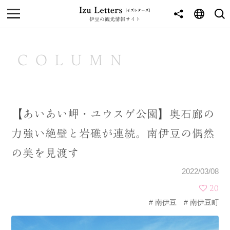
伊豆の観光情報サイト
MENU
TOP
COLUMN
NEWS
JOURNEY
【あいあい岬・ユウスゲ公園】奥石廊の
東伊豆
力強い絶壁と岩礁が連続。南伊豆の偶然
西伊豆
の美を見渡す
南伊豆
2022/03/08
北伊豆
20
南伊豆
南伊豆町
中伊豆