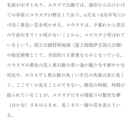
名前が示すとおり、ユウスゲ公園では、海岸から山にかけ
ての草原にユウスゲが群生しており、6月末～8月中旬にか
け淡く黄色い花を咲かせる。ユウスゲは、夕暮れから翌日
の午前中までしか咲かないことから、ユウスゲと呼ばれて
いるという。国立公園特別地域（富士箱根伊豆国立公園）
の指定植物として、全国的にも貴重なものとなっている。
ユウスゲの黄色の花と奥石廊の青い海が織りなす鮮やかな
対比や、ユウスゲと奥石廊の美しい夕日の共演は実に美し
く、ここでしか見ることができない。開花の時期、時間が
限られていることが、ユウスゲにその場限りの贅沢な儚
（はかな）さをはらませ、美しさに一層の花を添えてい
る。