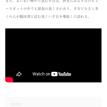
また、あいあい岬から望む夕日は、伊豆にある夕日のビュ
MODEL COURSE
ースポットの中でも屈指の美しさがあり、夕方になると多
くの人が駿河湾に沈む美しい夕日を堪能しに訪れる。
EVENT
ACCESS
COLUMN
LINK
INDEX