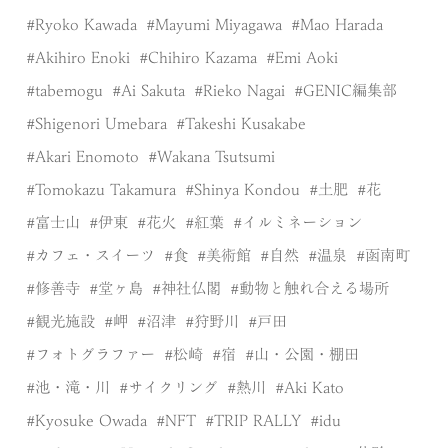
Ryoko Kawada
Mayumi Miyagawa
Mao Harada
Akihiro Enoki
Chihiro Kazama
Emi Aoki
tabemogu
Ai Sakuta
Rieko Nagai
GENIC編集部
Shigenori Umebara
Takeshi Kusakabe
Akari Enomoto
Wakana Tsutsumi
Tomokazu Takamura
Shinya Kondou
土肥
花
富士山
伊東
花火
紅葉
イルミネーション
カフェ・スイーツ
食
美術館
自然
温泉
函南町
修善寺
堂ヶ島
神社仏閣
動物と触れ合える場所
観光施設
岬
沼津
狩野川
戸田
フォトグラファー
松崎
宿
山・公園・棚田
池・滝・川
サイクリング
熱川
Aki Kato
Kyosuke Owada
NFT
TRIP RALLY
idu