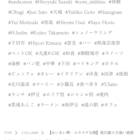
ueda.mon
Hiroyuki Suzuki
com_nishiizu
体験
Ohagi
Jun Sato
天城
Yukiko Goto
Nazugrass
Yui Motizuki
初島
Hiromi Usui
Sayo Horio
H.Isobe
Kojiro Takamoto
シュノーケリング
下田市
Hiyori Kimura
雲見
バー
熱海芸術祭
ペットOK
犬連れOK
和食
御殿場市
スイーツ
海鮮
パン屋
中華
下田
バイキング
ホテル
ビュッフェ
カレー
イタリアン
洋食
河津
旅館
北川温泉
コーヒー
小籠包
食べ歩き
Y.Saito
ランチ
伊豆
エリア別
ジャンル別
焼肉
黒滝あんこ
ラーメン
西伊豆
道の駅
カフェ
TOP
COLUMN
【あいあい岬・ユウスゲ公園】奥石廊の力強い絶壁